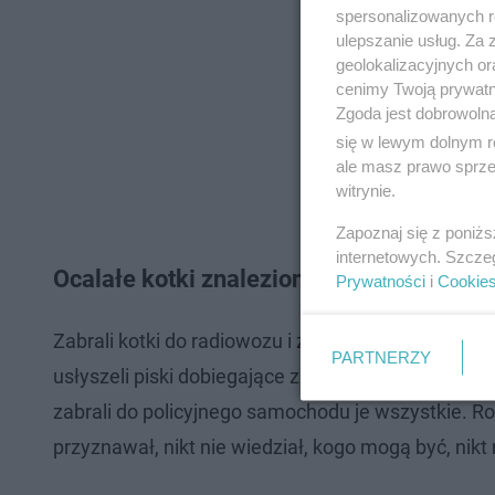
spersonalizowanych re
ulepszanie usług. Za
geolokalizacyjnych or
cenimy Twoją prywatno
Zgoda jest dobrowoln
się w lewym dolnym r
ale masz prawo sprzec
witrynie.
Zapoznaj się z poniż
internetowych. Szcze
Ocalałe kotki znalezione przez policjantó
Prywatności
i
Cookie
Zabrali kotki do radiowozu i zjechali w boczną drog
PARTNERZY
usłyszeli piski dobiegające z pobliskich krzaków. 
zabrali do policyjnego samochodu je wszystkie. Roz
przyznawał, nikt nie wiedział, kogo mogą być, nikt n