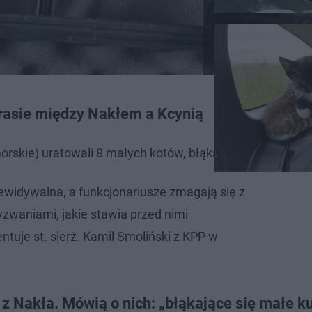
 trasie między Nakłem a Kcynią
orskie) uratowali 8 małych kotów, błąkających się po dr
zewidywalna, a funkcjonariusze zmagają się z
zwaniami, jakie stawia przed nimi
tuje st. sierż. Kamil Smoliński z KPP w
 z Nakła. Mówią o nich: „błąkające się małe ku