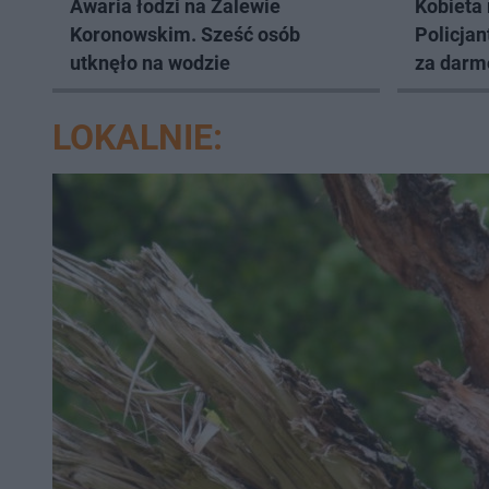
Awaria łodzi na Zalewie
Kobieta 
Koronowskim. Sześć osób
Policjan
utknęło na wodzie
za darmo
LOKALNIE: