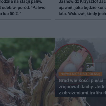
rodziła na stacji paliw.
Jasnowidz Krzysztof Ja
t odebrał poród. "Paliwo
ujawnił, jaka będzie ko
 lub 50 %!"
lata. Wskazał, kiedy jec
wczasy
NAWAŁNICA NAD POLSKĄ
Grad wielkości pięści
zrujnował dachy. Jed
z obrażeniami trafiła 
szpitala