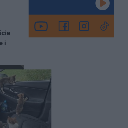
ście
e i