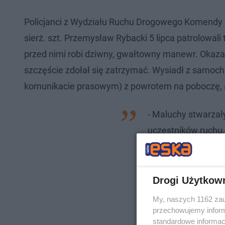
Policjanci z Wydziału Ruchu Drogowego Komendy Po
sierż. szt. Przemysław Rybacki 5 lipca patrolowali
przed nimi robi dziwny, gwałtowny manewr. Okazało
szczęście zdołał się zatrzymać. Wysiadł z samochodu
komunikacie prasowym) z powrotem na poboczę, a 
- Maluchy stwarzały 
uczestników ruchu, 
wykonać niebezpiec
zareagować - wyjaśn
Drogi Użytkow
My, naszych 1162 zau
przechowujemy informa
standardowe informac