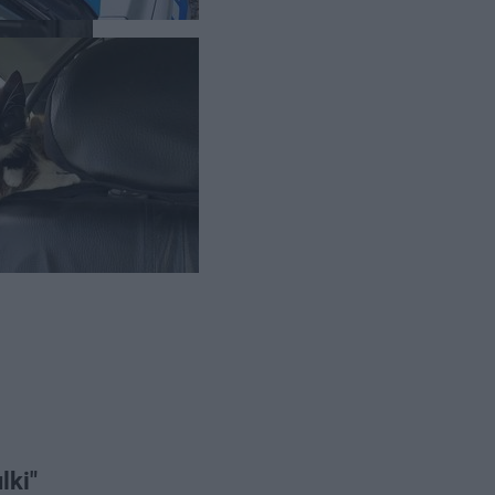
odze.
lki"