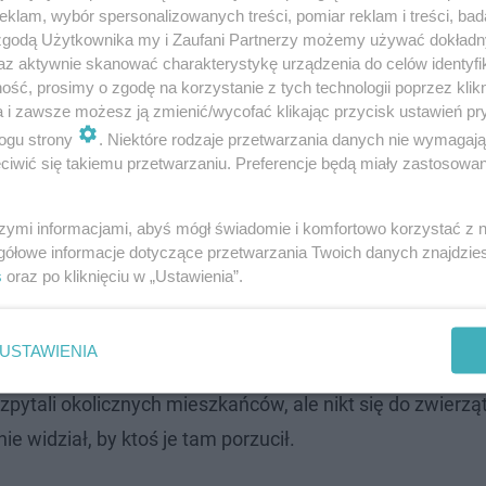
klam, wybór spersonalizowanych treści, pomiar reklam i treści, bad
 zgodą Użytkownika my i Zaufani Partnerzy możemy używać dokład
az aktywnie skanować charakterystykę urządzenia do celów identyfi
ść, prosimy o zgodę na korzystanie z tych technologii poprzez klikn
a i zawsze możesz ją zmienić/wycofać klikając przycisk ustawień pr
ogu strony
. Niektóre rodzaje przetwarzania danych nie wymagaj
iwić się takiemu przetwarzaniu. Preferencje będą miały zastosowanie
szymi informacjami, abyś mógł świadomie i komfortowo korzystać z
gółowe informacje dotyczące przetwarzania Twoich danych znajdzi
w z Nakła trafiły do schroniska
s
oraz po kliknięciu w „Ustawienia”.
ę, by sprawdzić, czy przy trasie nie ma ich więcej. Po chwi
USTAWIENIA
Wtedy okazało się, że kryje się tam jeszcze 6 kociąt. Mun
pytali okolicznych mieszkańców, ale nikt się do zwierząt
ie widział, by ktoś je tam porzucił.