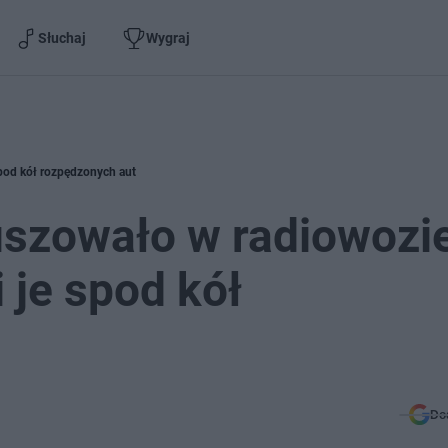
Słuchaj
Wygraj
spod kół rozpędzonych aut
szowało w radiowozie
i je spod kół
Do