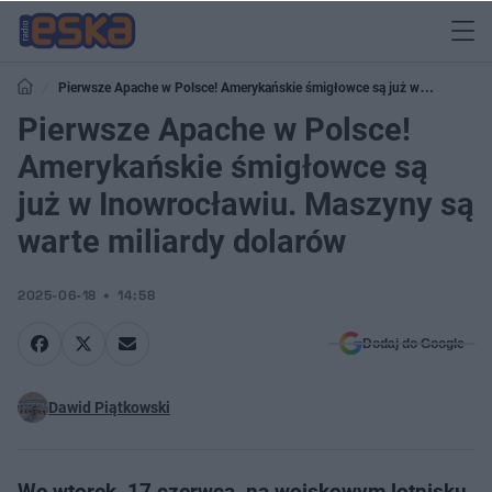
Pierwsze Apache w Polsce! Amerykańskie śmigłowce są już w
Inowrocławiu. Maszyny są warte miliardy dolarów
Pierwsze Apache w Polsce!
Amerykańskie śmigłowce są
już w Inowrocławiu. Maszyny są
warte miliardy dolarów
2025-06-18
14:58
Dodaj do Google
Dawid Piątkowski
We wtorek, 17 czerwca, na wojskowym lotnisku