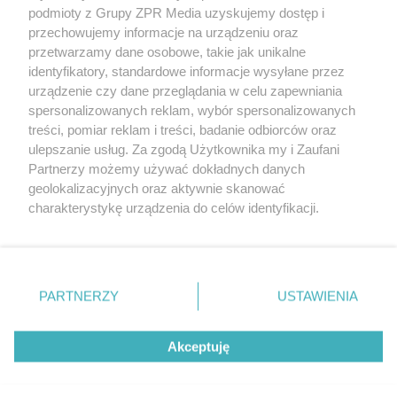
Żaden utwór zamieszczony w serwisie nie może być powielany i
podmioty z Grupy ZPR Media uzyskujemy dostęp i
rozpowszechniany lub dalej rozpowszechniany w jakikolwiek sposób (w
tym także elektroniczny lub mechaniczny) na jakimkolwiek polu
przechowujemy informacje na urządzeniu oraz
eksploatacji w jakiejkolwiek formie, włącznie z umieszczaniem w
przetwarzamy dane osobowe, takie jak unikalne
Internecie bez pisemnej zgody właściciela praw. Jakiekolwiek użycie lub
identyfikatory, standardowe informacje wysyłane przez
wykorzystanie utworów w całości lub w części z naruszeniem prawa,
tzn. bez właściwej zgody, jest zabronione pod groźbą kary i może być
urządzenie czy dane przeglądania w celu zapewniania
ścigane prawnie.
spersonalizowanych reklam, wybór spersonalizowanych
treści, pomiar reklam i treści, badanie odbiorców oraz
ulepszanie usług. Za zgodą Użytkownika my i Zaufani
Partnerzy możemy używać dokładnych danych
geolokalizacyjnych oraz aktywnie skanować
charakterystykę urządzenia do celów identyfikacji.
Ponieważ cenimy Twoją prywatność, prosimy o zgodę na
O nas
korzystanie z tych technologii poprzez kliknięcie
Informacje prawne
„Akceptuję”. Zgoda jest dobrowolna i zawsze możesz ją
zmienić/wycofać klikając przycisk ustawień prywatności
PARTNERZY
USTAWIENIA
Nasze serwisy
znajdujący się w lewym dolnym rogu strony
. Niektóre
rodzaje przetwarzania danych nie wymagają zgody
© 2026 Grupa ZPR Media
Akceptuję
użytkownika, ale masz prawo sprzeciwić się takiemu
przetwarzaniu. Preferencje będą miały zastosowanie tylko
na tej witrynie.