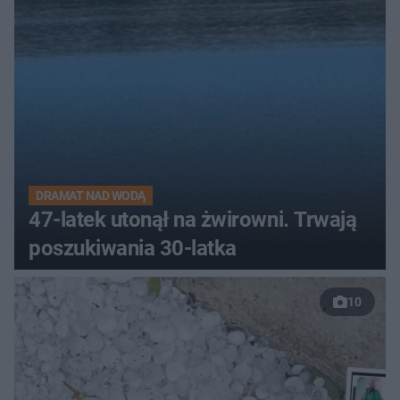
DRAMAT NAD WODĄ
47-latek utonął na żwirowni. Trwają
poszukiwania 30-latka
10