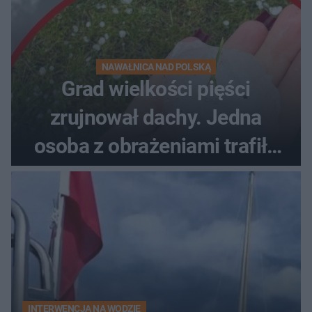
NAWAŁNICA NAD POLSKĄ
Grad wielkości pięści
zrujnował dachy. Jedna
osoba z obrażeniami trafiła
do szpitala
INTERWENCJA NA WODZIE