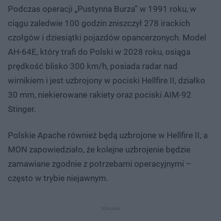
Podczas operacji „Pustynna Burza” w 1991 roku, w
ciągu zaledwie 100 godzin zniszczył 278 irackich
czołgów i dziesiątki pojazdów opancerzonych. Model
AH-64E, który trafi do Polski w 2028 roku, osiąga
prędkość blisko 300 km/h, posiada radar nad
wirnikiem i jest uzbrojony w pociski Hellfire II, działko
30 mm, niekierowane rakiety oraz pociski AIM-92
Stinger.
Polskie Apache również będą uzbrojone w Hellfire II, a
MON zapowiedziało, że kolejne uzbrojenie będzie
zamawiane zgodnie z potrzebami operacyjnymi –
często w trybie niejawnym.