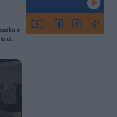
padku z
u ul.