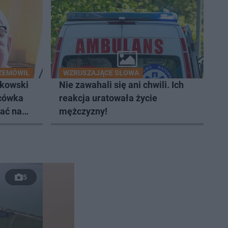
ZEMÓWIŁ
WZRUSZAJĄCE SŁOWA
ckowski
Nie zawahali się ani chwili. Ich
ńcówka
reakcja uratowała życie
hać na
mężczyzny!
5