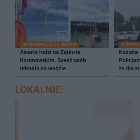
INTERWENCJA NA WODZIE
NIETYPO
Awaria łodzi na Zalewie
Kobieta 
Koronowskim. Sześć osób
Policjan
utknęło na wodzie
za darmo
LOKALNIE: