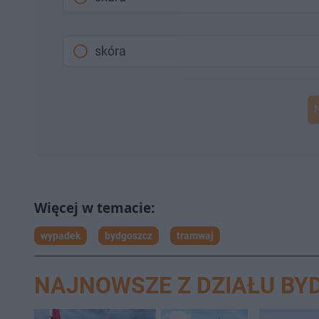
skóra
wypadek
bydgoszcz
tramwaj
NAJNOWSZE Z DZIAŁU BY