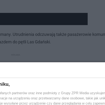
zymany. Utrudnienia odczuwają także pasażerowie komuni
jazdem do pętli Las Gdański.
niku,
fanych partnerów oraz inne podmioty z Grupy ZPR Media uzyskujem
cje na urządzeniu oraz przetwarzamy dane osobowe, takie jak unika
je wysyłane przez urządzenie czy dane przeglądania w celu zapewn