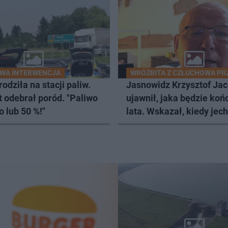
WA INTERWENCJA
WRÓŻBITA Z CZŁUCHOWA PR
rodziła na stacji paliw.
Jasnowidz Krzysztof Ja
t odebrał poród. "Paliwo
ujawnił, jaka będzie ko
 lub 50 %!"
lata. Wskazał, kiedy jec
wczasy