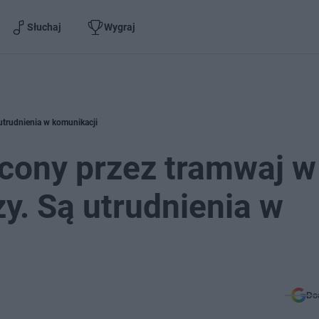
Słuchaj
Wygraj
utrudnienia w komunikacji
ącony przez tramwaj w
. Są utrudnienia w
Do