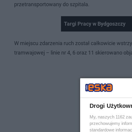
przetransportowany do szpitala.
Targi Pracy w Bydgoszczy
W miejscu zdarzenia ruch został całkowicie wstr
tramwajowej – linie nr 4, 6 oraz 11 skierowano ob
Drogi Użytkow
My, naszych 1162 zau
przechowujemy informa
standardowe informac