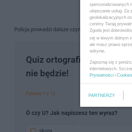
spersonalizowanych re
ulepszanie usług. Za
geolokalizacyjnych or
cenimy Twoją prywatno
Policja prowadzi dalsze czynności wyjaśniające o
Zgoda jest dobrowoln
się w lewym dolnym r
ale masz prawo sprzec
witrynie.
Quiz ortograficzny Ó czy 
Zapoznaj się z poniż
internetowych. Szcze
nie będzie!
Prywatności
i
Cookie
Pytanie 1 z 12
PARTNERZY
Ó czy U? Jak napiszesz ten wyraz?
skura