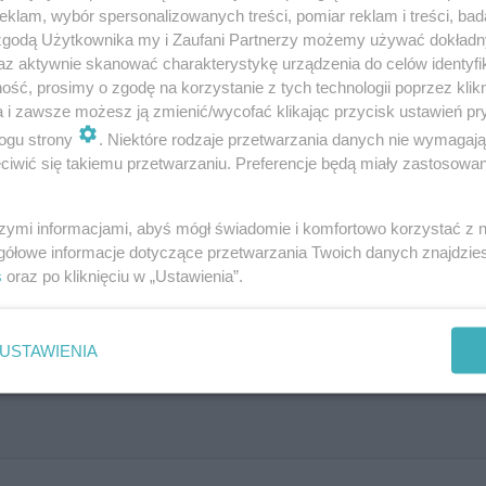
klam, wybór spersonalizowanych treści, pomiar reklam i treści, bad
 zgodą Użytkownika my i Zaufani Partnerzy możemy używać dokład
az aktywnie skanować charakterystykę urządzenia do celów identyfi
ść, prosimy o zgodę na korzystanie z tych technologii poprzez klikn
koliczności wypadku.
a i zawsze możesz ją zmienić/wycofać klikając przycisk ustawień pr
ogu strony
. Niektóre rodzaje przetwarzania danych nie wymagaj
iwić się takiemu przetwarzaniu. Preferencje będą miały zastosowanie
U? Jak napiszesz ten wyraz? Łatw
szymi informacjami, abyś mógł świadomie i komfortowo korzystać z
gółowe informacje dotyczące przetwarzania Twoich danych znajdzi
s
oraz po kliknięciu w „Ustawienia”.
USTAWIENIA