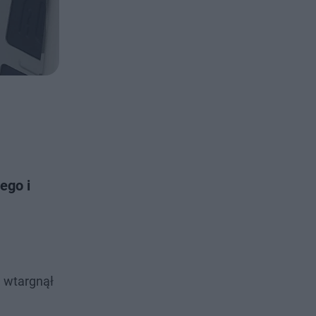
ego i
e wtargnął