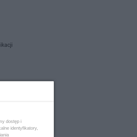
kacji
y dostęp i
lne identyfikatory,
iania