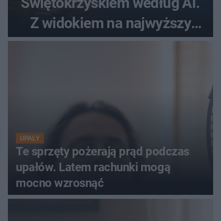
Świętokrzyskiem według AI.
Z widokiem na najwyższy
szczyt Gór Świętokrzyskich
UPAŁY
Te sprzęty pożerają prąd podczas
upałów. Latem rachunki mogą
mocno wzrosnąć