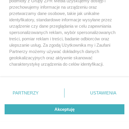
podmioty z Grupy ZPR Media uzyskujemy dostęp i
przechowujemy informacje na urządzeniu oraz
przetwarzamy dane osobowe, takie jak unikalne
TEST OSOBOWOŚCI
identyfikatory, standardowe informacje wysyłane przez
Psychotest. Wybierz jeden
urządzenie czy dane przeglądania w celu zapewniania
spersonalizowanych reklam, wybór spersonalizowanych
kwiat i sprawdź, jaki masz typ
treści, pomiar reklam i treści, badanie odbiorców oraz
osobowości
ulepszanie usług. Za zgodą Użytkownika my i Zaufani
Partnerzy możemy używać dokładnych danych
geolokalizacyjnych oraz aktywnie skanować
charakterystykę urządzenia do celów identyfikacji.
Ponieważ cenimy Twoją prywatność, prosimy o zgodę na
korzystanie z tych technologii poprzez kliknięcie
„Akceptuję”. Zgoda jest dobrowolna i zawsze możesz ją
zmienić/wycofać klikając przycisk ustawień prywatności
PARTNERZY
USTAWIENIA
znajdujący się w lewym dolnym rogu strony
. Niektóre
rodzaje przetwarzania danych nie wymagają zgody
Akceptuję
użytkownika, ale masz prawo sprzeciwić się takiemu
przetwarzaniu. Preferencje będą miały zastosowanie tylko
na tej witrynie.
DOMOWE TRIKI