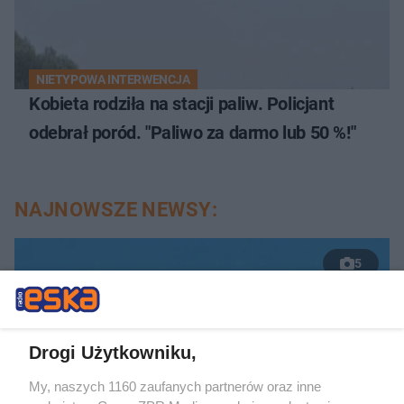
NIETYPOWA INTERWENCJA
Kobieta rodziła na stacji paliw. Policjant
odebrał poród. "Paliwo za darmo lub 50 %!"
NAJNOWSZE NEWSY:
5
Drogi Użytkowniku,
My, naszych 1160 zaufanych partnerów oraz inne