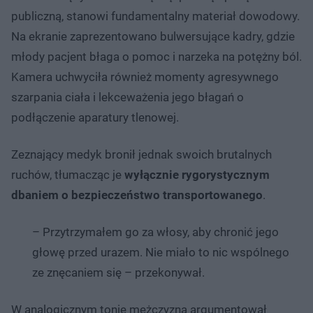
publiczną, stanowi fundamentalny materiał dowodowy.
Na ekranie zaprezentowano bulwersujące kadry, gdzie
młody pacjent błaga o pomoc i narzeka na potężny ból.
Kamera uchwyciła również momenty agresywnego
szarpania ciała i lekceważenia jego błagań o
podłączenie aparatury tlenowej.
Zeznający medyk bronił jednak swoich brutalnych
ruchów, tłumacząc je
wyłącznie rygorystycznym
dbaniem o bezpieczeństwo transportowanego
.
– Przytrzymałem go za włosy, aby chronić jego
głowę przed urazem. Nie miało to nic wspólnego
ze znęcaniem się – przekonywał.
W analogicznym tonie mężczyzna argumentował