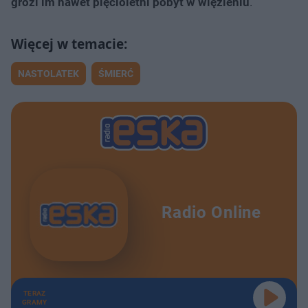
grozi im nawet pięcioletni pobyt w więzieniu
.
NASTOLATEK
ŚMIERĆ
Radio Online
TERAZ
GRAMY