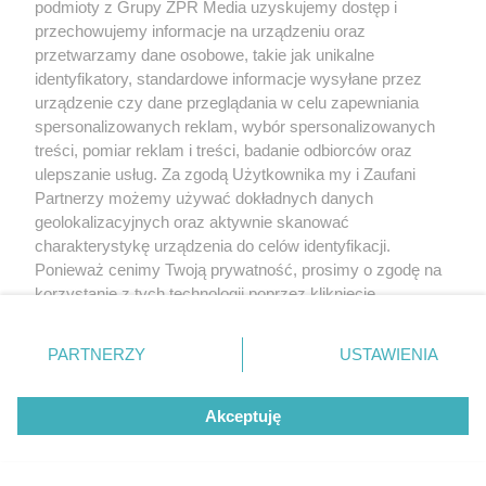
podmioty z Grupy ZPR Media uzyskujemy dostęp i
przechowujemy informacje na urządzeniu oraz
przetwarzamy dane osobowe, takie jak unikalne
identyfikatory, standardowe informacje wysyłane przez
urządzenie czy dane przeglądania w celu zapewniania
spersonalizowanych reklam, wybór spersonalizowanych
treści, pomiar reklam i treści, badanie odbiorców oraz
ulepszanie usług. Za zgodą Użytkownika my i Zaufani
Partnerzy możemy używać dokładnych danych
geolokalizacyjnych oraz aktywnie skanować
Sinice Władysławowo. Czy we
charakterystykę urządzenia do celów identyfikacji.
Ponieważ cenimy Twoją prywatność, prosimy o zgodę na
Władysławowie można się kąpać 09.08?
korzystanie z tych technologii poprzez kliknięcie
Flaga, warunki pogodowe
„Akceptuję”. Zgoda jest dobrowolna i zawsze możesz ją
zmienić/wycofać klikając przycisk ustawień prywatności
PARTNERZY
USTAWIENIA
znajdujący się w lewym dolnym rogu strony
. Niektóre
rodzaje przetwarzania danych nie wymagają zgody
Akceptuję
użytkownika, ale masz prawo sprzeciwić się takiemu
przetwarzaniu. Preferencje będą miały zastosowanie tylko
na tej witrynie.