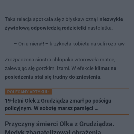
Taka relacja spotkała się z błyskawiczną i
niezwykle
żywiołową odpowiedzią rodzicielki
nastolatka.
– On umierał! – krzyknęła kobieta na sali rozpraw.
Zrozpaczona siostra chłopaka wtórowała matce,
zalewając się gorzkimi łzami. W efekcie
klimat na
posiedzeniu stał się trudny do zniesienia
.
POLECANY ARTYKUŁ:
19-letni Olek z Grudziądza zmarł po pościgu
policyjnym. W sobotę marsz pamięci …
Przyczyny śmierci Olka z Grudziądza.
Medyk zbagatelizował obrażenia