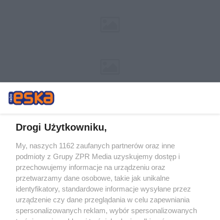
Drogi Użytkowniku,
My, naszych 1162 zaufanych partnerów oraz inne
Żaden utwór zamieszczony w serwisie nie może być powielany i
podmioty z Grupy ZPR Media uzyskujemy dostęp i
rozpowszechniany lub dalej rozpowszechniany w jakikolwiek sposób (w
tym także elektroniczny lub mechaniczny) na jakimkolwiek polu
przechowujemy informacje na urządzeniu oraz
eksploatacji w jakiejkolwiek formie, włącznie z umieszczaniem w
przetwarzamy dane osobowe, takie jak unikalne
Internecie bez pisemnej zgody właściciela praw. Jakiekolwiek użycie lub
identyfikatory, standardowe informacje wysyłane przez
wykorzystanie utworów w całości lub w części z naruszeniem prawa,
tzn. bez właściwej zgody, jest zabronione pod groźbą kary i może być
urządzenie czy dane przeglądania w celu zapewniania
ścigane prawnie.
spersonalizowanych reklam, wybór spersonalizowanych