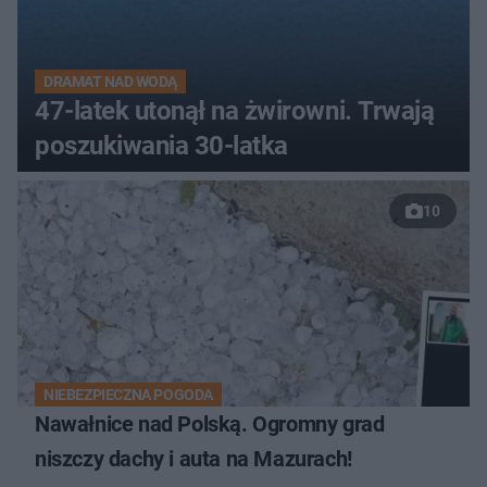
DRAMAT NAD WODĄ
47-latek utonął na żwirowni. Trwają
poszukiwania 30-latka
10
NIEBEZPIECZNA POGODA
Nawałnice nad Polską. Ogromny grad
niszczy dachy i auta na Mazurach!