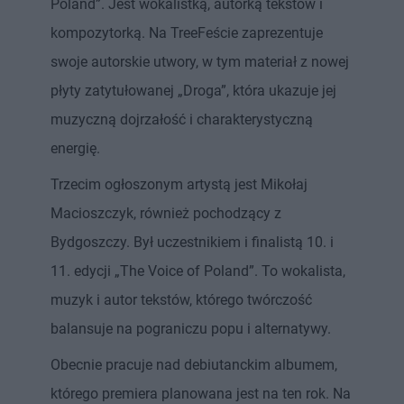
Poland”. Jest wokalistką, autorką tekstów i
kompozytorką. Na TreeFeście zaprezentuje
swoje autorskie utwory, w tym materiał z nowej
płyty zatytułowanej „Droga”, która ukazuje jej
muzyczną dojrzałość i charakterystyczną
energię.
Trzecim ogłoszonym artystą jest Mikołaj
Macioszczyk, również pochodzący z
Bydgoszczy. Był uczestnikiem i finalistą 10. i
11. edycji „The Voice of Poland”. To wokalista,
muzyk i autor tekstów, którego twórczość
balansuje na pograniczu popu i alternatywy.
Obecnie pracuje nad debiutanckim albumem,
którego premiera planowana jest na ten rok. Na