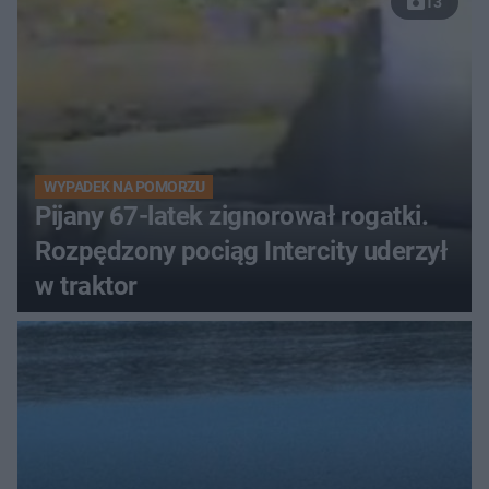
13
WYPADEK NA POMORZU
Pijany 67-latek zignorował rogatki.
Rozpędzony pociąg Intercity uderzył
w traktor