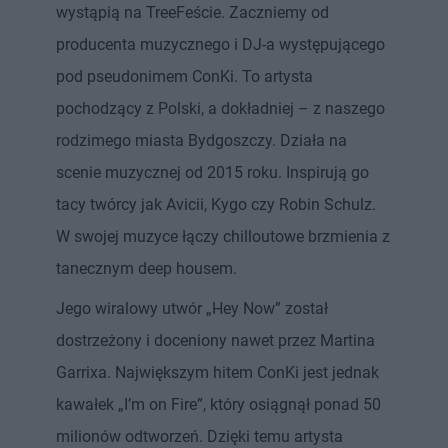
wystąpią na TreeFeście. Zaczniemy od
producenta muzycznego i DJ-a występującego
pod pseudonimem ConKi. To artysta
pochodzący z Polski, a dokładniej – z naszego
rodzimego miasta Bydgoszczy. Działa na
scenie muzycznej od 2015 roku. Inspirują go
tacy twórcy jak Avicii, Kygo czy Robin Schulz.
W swojej muzyce łączy chilloutowe brzmienia z
tanecznym deep housem.
Jego wiralowy utwór „Hey Now” został
dostrzeżony i doceniony nawet przez Martina
Garrixa. Największym hitem ConKi jest jednak
kawałek „I’m on Fire”, który osiągnął ponad 50
milionów odtworzeń. Dzięki temu artysta