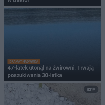
w traktor
DRAMAT NAD WODĄ
47-latek utonął na żwirowni. Trwają
poszukiwania 30-latka
10