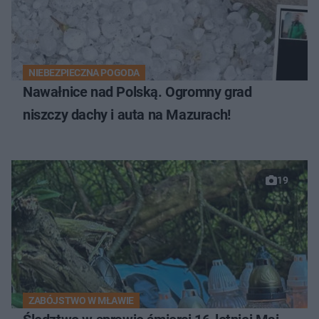
NIEBEZPIECZNA POGODA
Nawałnice nad Polską. Ogromny grad
niszczy dachy i auta na Mazurach!
19
ZABÓJSTWO W MŁAWIE