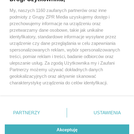
My, naszych 1160 zaufanych partnerów oraz inne
Żaden utwór zamieszczony w serwisie nie może być powielany i
podmioty z Grupy ZPR Media uzyskujemy dostęp i
rozpowszechniany lub dalej rozpowszechniany w jakikolwiek sposób (w
tym także elektroniczny lub mechaniczny) na jakimkolwiek polu
przechowujemy informacje na urządzeniu oraz
eksploatacji w jakiejkolwiek formie, włącznie z umieszczaniem w
przetwarzamy dane osobowe, takie jak unikalne
Internecie bez pisemnej zgody właściciela praw. Jakiekolwiek użycie lub
identyfikatory, standardowe informacje wysyłane przez
wykorzystanie utworów w całości lub w części z naruszeniem prawa,
tzn. bez właściwej zgody, jest zabronione pod groźbą kary i może być
urządzenie czy dane przeglądania w celu zapewniania
ścigane prawnie.
spersonalizowanych reklam, wybór spersonalizowanych
treści, pomiar reklam i treści, badanie odbiorców oraz
ulepszanie usług. Za zgodą Użytkownika my i Zaufani
Partnerzy możemy używać dokładnych danych
geolokalizacyjnych oraz aktywnie skanować
charakterystykę urządzenia do celów identyfikacji.
Ponieważ cenimy Twoją prywatność, prosimy o zgodę na
O nas
korzystanie z tych technologii poprzez kliknięcie
Informacje prawne
„Akceptuję”. Zgoda jest dobrowolna i zawsze możesz ją
zmienić/wycofać klikając przycisk ustawień prywatności
PARTNERZY
USTAWIENIA
Nasze serwisy
znajdujący się w lewym dolnym rogu strony
. Niektóre
rodzaje przetwarzania danych nie wymagają zgody
© 2026 Grupa ZPR Media
Akceptuję
użytkownika, ale masz prawo sprzeciwić się takiemu