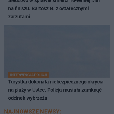
Śledztwo w sprawie śmierci 16-letniej Mai
na finiszu. Bartosz G. z ostatecznymi
zarzutami
INTERWENCJA POLICJI
Turystka dokonała niebezpiecznego okrycia
na plaży w Ustce. Policja musiała zamknąć
odcinek wybrzeża
NAJNOWSZE NEWSY: