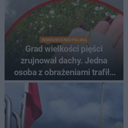
NAWAŁNICA NAD POLSKĄ
Grad wielkości pięści
zrujnował dachy. Jedna
osoba z obrażeniami trafiła
do szpitala