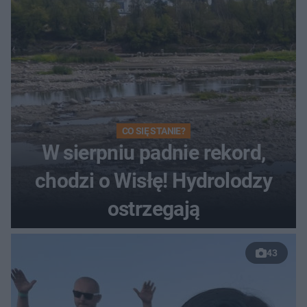
CO SIĘ STANIE?
W sierpniu padnie rekord,
chodzi o Wisłę! Hydrolodzy
ostrzegają
43