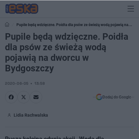
Pupile będą wdzięczne. Poidła dla psów ze świeżą wodą pojawią na
dworcu w Bydgoszczy
Pupile będą wdzięczne. Poidła
dla psów ze świeżą wodą
pojawią na dworcu w
Bydgoszczy
2020-06-05
13:58
Dodaj do Google
Lidia Rachwalska
Rusza kolejna edycja akcji „Woda dla