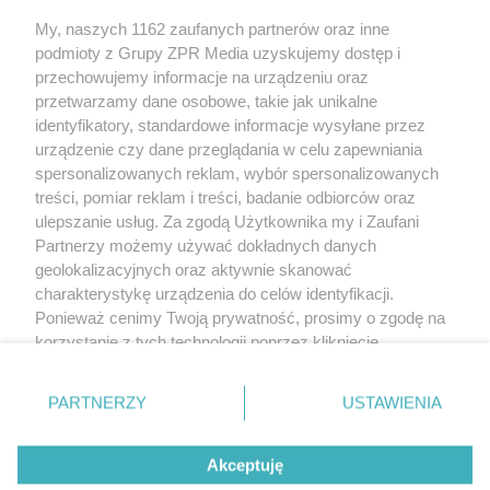
My, naszych 1162 zaufanych partnerów oraz inne
Żaden utwór zamieszczony w serwisie nie może być powielany i
podmioty z Grupy ZPR Media uzyskujemy dostęp i
rozpowszechniany lub dalej rozpowszechniany w jakikolwiek sposób (w
tym także elektroniczny lub mechaniczny) na jakimkolwiek polu
przechowujemy informacje na urządzeniu oraz
eksploatacji w jakiejkolwiek formie, włącznie z umieszczaniem w Internecie
przetwarzamy dane osobowe, takie jak unikalne
bez pisemnej zgody właściciela praw. Jakiekolwiek użycie lub
wykorzystanie utworów w całości lub w części z naruszeniem prawa, tzn.
identyfikatory, standardowe informacje wysyłane przez
bez właściwej zgody, jest zabronione pod groźbą kary i może być ścigane
urządzenie czy dane przeglądania w celu zapewniania
prawnie.
spersonalizowanych reklam, wybór spersonalizowanych
treści, pomiar reklam i treści, badanie odbiorców oraz
ulepszanie usług. Za zgodą Użytkownika my i Zaufani
Partnerzy możemy używać dokładnych danych
geolokalizacyjnych oraz aktywnie skanować
charakterystykę urządzenia do celów identyfikacji.
O nas
Ponieważ cenimy Twoją prywatność, prosimy o zgodę na
korzystanie z tych technologii poprzez kliknięcie
Informacje prawne
„Akceptuję”. Zgoda jest dobrowolna i zawsze możesz ją
zmienić/wycofać klikając przycisk ustawień prywatności
Nasze serwisy
PARTNERZY
USTAWIENIA
znajdujący się w lewym dolnym rogu strony
. Niektóre
rodzaje przetwarzania danych nie wymagają zgody
© 2026 Grupa ZPR Media
Akceptuję
użytkownika, ale masz prawo sprzeciwić się takiemu
przetwarzaniu. Preferencje będą miały zastosowanie tylko