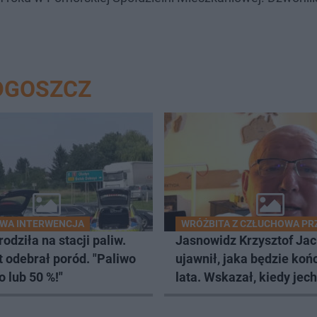
DGOSZCZ
WA INTERWENCJA
WRÓŻBITA Z CZŁUCHOWA PR
rodziła na stacji paliw.
Jasnowidz Krzysztof Ja
t odebrał poród. "Paliwo
ujawnił, jaka będzie ko
 lub 50 %!"
lata. Wskazał, kiedy jec
wczasy