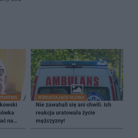
ZEMÓWIŁ
WZRUSZAJĄCE SŁOWA
ckowski
Nie zawahali się ani chwili. Ich
ńcówka
reakcja uratowała życie
hać na
mężczyzny!