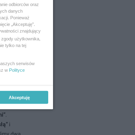
anie odbiorców oraz
nych danych
kacji. Ponieważ
ięcie „Akceptuję”.
ywatności znajdujący
ą zgody użytkownika,
 tylko na tej
on
 naszych serwisów
esz w
Polityce
wej
. Do
zkaniowej
Akceptuję
ni”
.
słą”
i
liśmy dwa