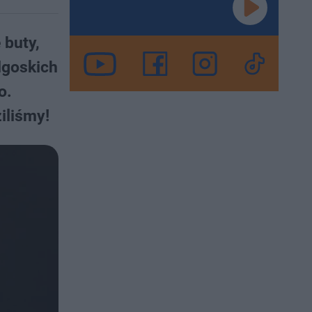
 buty,
ydgoskich
o.
iliśmy!