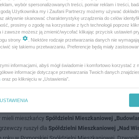
klam, wybór spersonalizowanych treści, pomiar reklam i treści, bad
 zgodą Użytkownika my i Zaufani Partnerzy możemy używać dokład
az aktywnie skanować charakterystykę urządzenia do celów identyfi
ść, prosimy o zgodę na korzystanie z tych technologii poprzez klikn
a i zawsze możesz ją zmienić/wycofać klikając przycisk ustawień pr
ogu strony
. Niektóre rodzaje przetwarzania danych nie wymagaj
iwić się takiemu przetwarzaniu. Preferencje będą miały zastosowanie
gła również rozkręcać część mieszkańców Fordonu. Sez
ska Spółdzielnia Mieszkaniowa
.
szymi informacjami, abyś mógł świadomie i komfortowo korzystać z
gółowe informacje dotyczące przetwarzania Twoich danych znajdzi
s
oraz po kliknięciu w „Ustawienia”.
prawie podjął zarząd
Bydgoskiej Spółdzielni Mieszkanio
rnika
doszło kierownictwo
Robotniczej Spółdzielni Mies
USTAWIENIA
y mieli mieszkańcy
Spółdzielni Mieszkaniowej „Budowla
grzewczy ruszył dla
Spółdzielni Mieszkaniowej „Nad Wi
ym roku w Pomorskiej Spółdzielni Mieszkaniowej. Dzwoni