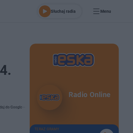
Słuchaj radia
Menu
4.
Radio Online
daj do Google
TERAZ GRAMY