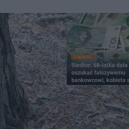
Z MIASTA
Siedlce: 68-latka dała 
oszukać fałszywemu
bankowcowi, kobieta s
blisko 40 tys. zł