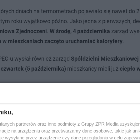
tórych dniach na termometrach pojawiało się nawet do 2
ym roku wyjątkowo późno. Jako jedna z pierwszych, de
aniowa Zjednoczeni
.
W środę, 4 października
zarząd wys
ka w mieszkaniach zaczęto uruchamiać kaloryfery
.
PEC-u wysłał również zarząd
Spółdzielni Mieszkaniowej
 czwartek (5 października)
mieszkańcy mieli już
ciepło 
niku,
fanych partnerów oraz inne podmioty z Grupy ZPR Media uzyskujem
cje na urządzeniu oraz przetwarzamy dane osobowe, takie jak unika
je wysyłane przez urządzenie czy dane przeglądania w celu zapewn