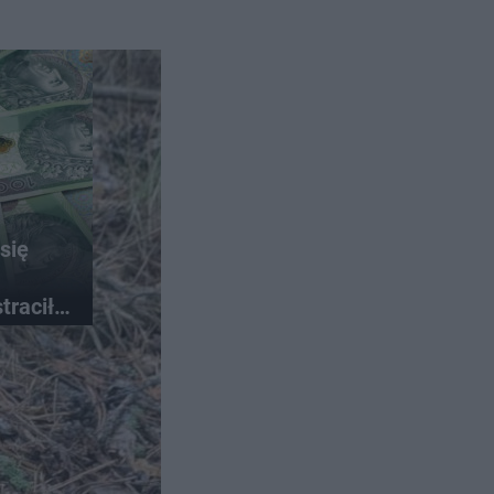
się
traciła