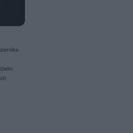
ziernika.
y
zielni
ich