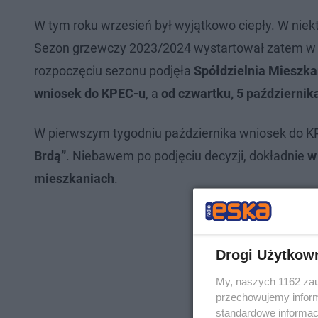
W tym roku wrzesień był wyjątkowo ciepły. W niek
Sezon grzewczy 2023/2024 wystartował zatem w t
rozpoczęciu sezonu podjęła
Spółdzielnia Mieszk
wniosek do KPEC-u
, a
od czwartku, 5 październi
W pierwszym tygodniu października wniosek do K
Brdą”
. Niebawem po podjęciu decyzji, dokładnie
w
mieszkaniach
.
Drogi Użytkow
My, naszych 1162 zau
przechowujemy informa
standardowe informac