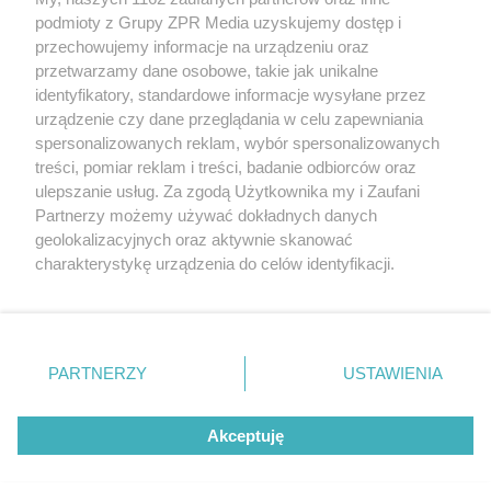
Żaden utwór zamieszczony w serwisie nie może być powielany i
podmioty z Grupy ZPR Media uzyskujemy dostęp i
rozpowszechniany lub dalej rozpowszechniany w jakikolwiek sposób (w
tym także elektroniczny lub mechaniczny) na jakimkolwiek polu
przechowujemy informacje na urządzeniu oraz
eksploatacji w jakiejkolwiek formie, włącznie z umieszczaniem w
przetwarzamy dane osobowe, takie jak unikalne
Internecie bez pisemnej zgody właściciela praw. Jakiekolwiek użycie lub
identyfikatory, standardowe informacje wysyłane przez
wykorzystanie utworów w całości lub w części z naruszeniem prawa,
tzn. bez właściwej zgody, jest zabronione pod groźbą kary i może być
urządzenie czy dane przeglądania w celu zapewniania
ścigane prawnie.
spersonalizowanych reklam, wybór spersonalizowanych
treści, pomiar reklam i treści, badanie odbiorców oraz
ulepszanie usług. Za zgodą Użytkownika my i Zaufani
Partnerzy możemy używać dokładnych danych
geolokalizacyjnych oraz aktywnie skanować
charakterystykę urządzenia do celów identyfikacji.
Ponieważ cenimy Twoją prywatność, prosimy o zgodę na
O nas
korzystanie z tych technologii poprzez kliknięcie
Informacje prawne
„Akceptuję”. Zgoda jest dobrowolna i zawsze możesz ją
zmienić/wycofać klikając przycisk ustawień prywatności
PARTNERZY
USTAWIENIA
Nasze serwisy
znajdujący się w lewym dolnym rogu strony
. Niektóre
rodzaje przetwarzania danych nie wymagają zgody
© 2026 Grupa ZPR Media
Akceptuję
użytkownika, ale masz prawo sprzeciwić się takiemu
przetwarzaniu. Preferencje będą miały zastosowanie tylko
na tej witrynie.