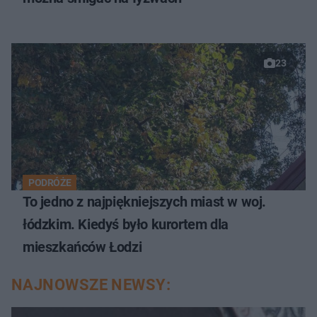
23
PODRÓŻE
To jedno z najpiękniejszych miast w woj.
łódzkim. Kiedyś było kurortem dla
mieszkańców Łodzi
NAJNOWSZE NEWSY: