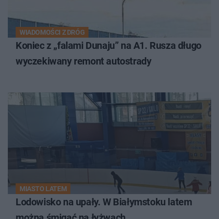
WIADOMOŚCI Z DRÓG
Koniec z „falami Dunaju” na A1. Rusza długo
wyczekiwany remont autostrady
MIASTO LATEM
Lodowisko na upały. W Białymstoku latem
można śmigać na łyżwach