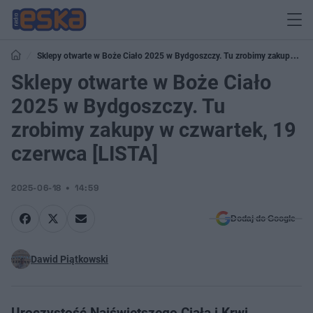
Sklepy otwarte w Boże Ciało 2025 w Bydgoszczy. Tu zrobimy zakupy w
czwartek, 19 czerwca [LISTA]
Sklepy otwarte w Boże Ciało
2025 w Bydgoszczy. Tu
zrobimy zakupy w czwartek, 19
czerwca [LISTA]
2025-06-18
14:59
Dodaj do Google
Dawid Piątkowski
Uroczystość Najświętszego Ciała i Krwi