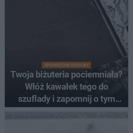
SPRAWDZONE SPOSOBY
Twoja biżuteria pociemniała?
Włóż kawałek tego do
szuflady i zapomnij o tym
problemie. Sposób na
pociemniałą biżuterię