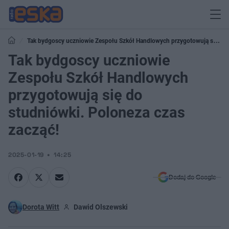
Tak bydgoscy uczniowie Zespołu Szkół Handlowych przygotowują się do
studniówki. Poloneza czas zacząć!
Tak bydgoscy uczniowie
Zespołu Szkół Handlowych
przygotowują się do
studniówki. Poloneza czas
zacząć!
2025-01-19
14:25
Dodaj do Google
Dorota Witt
Dawid Olszewski