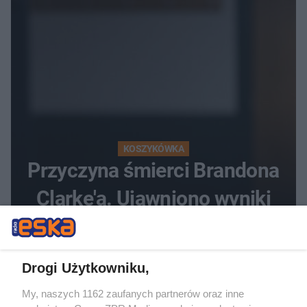
KOSZYKÓWKA
Przyczyna śmierci Brandona
Clarke'a. Ujawniono wyniki
sekcji zwłok
Drogi Użytkowniku,
My, naszych 1162 zaufanych partnerów oraz inne