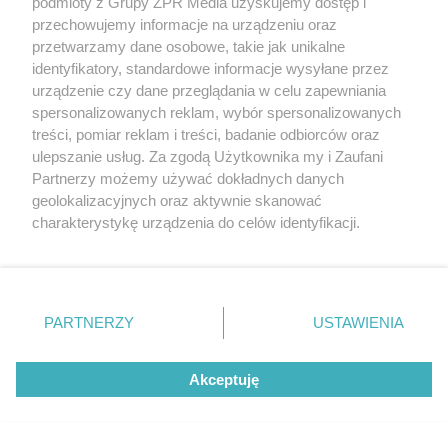
podmioty z Grupy ZPR Media uzyskujemy dostęp i
przechowujemy informacje na urządzeniu oraz
przetwarzamy dane osobowe, takie jak unikalne
identyfikatory, standardowe informacje wysyłane przez
urządzenie czy dane przeglądania w celu zapewniania
spersonalizowanych reklam, wybór spersonalizowanych
treści, pomiar reklam i treści, badanie odbiorców oraz
PIŁKA NOŻNA
ulepszanie usług. Za zgodą Użytkownika my i Zaufani
Jagiellonia Białystok
Partnerzy możemy używać dokładnych danych
geolokalizacyjnych oraz aktywnie skanować
powalczy z Widzewem Łódź.
charakterystykę urządzenia do celów identyfikacji.
Ponieważ cenimy Twoją prywatność, prosimy o zgodę na
Kto wygra w hicie
korzystanie z tych technologii poprzez kliknięcie
„Akceptuję”. Zgoda jest dobrowolna i zawsze możesz ją
Ekstraklasy?
zmienić/wycofać klikając przycisk ustawień prywatności
PARTNERZY
USTAWIENIA
znajdujący się w lewym dolnym rogu strony
. Niektóre
rodzaje przetwarzania danych nie wymagają zgody
Akceptuję
użytkownika, ale masz prawo sprzeciwić się takiemu
przetwarzaniu. Preferencje będą miały zastosowanie tylko
na tej witrynie.