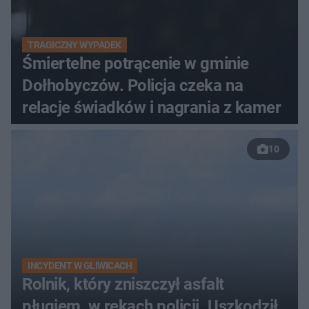
TRAGICZNY WYPADEK
Śmiertelne potrącenie w gminie
Dołhobyczów. Policja czeka na
relacje świadków i nagrania z kamer
10
INCYDENT W GLIWICACH
Rolnik, który zniszczył asfalt
pługiem, w rękach policji. Uszkodził