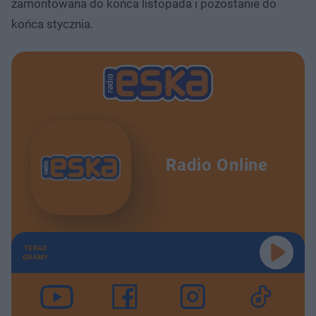
zamontowana do końca listopada i pozostanie do
końca stycznia.
Radio Online
TERAZ
GRAMY