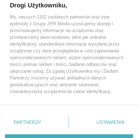
Drogi Użytkowniku,
My, naszych 1162 zaufanych partnerów oraz inne
Żaden utwór zamieszczony w serwisie nie może być powielany i
podmioty z Grupy ZPR Media uzyskujemy dostęp i
rozpowszechniany lub dalej rozpowszechniany w jakikolwiek sposób (w
przechowujemy informacje na urządzeniu oraz
tym także elektroniczny lub mechaniczny) na jakimkolwiek polu
eksploatacji w jakiejkolwiek formie, włącznie z umieszczaniem w
przetwarzamy dane osobowe, takie jak unikalne
Internecie bez pisemnej zgody właściciela praw. Jakiekolwiek użycie lub
identyfikatory, standardowe informacje wysyłane przez
wykorzystanie utworów w całości lub w części z naruszeniem prawa,
tzn. bez właściwej zgody, jest zabronione pod groźbą kary i może być
urządzenie czy dane przeglądania w celu zapewniania
ścigane prawnie.
spersonalizowanych reklam, wybór spersonalizowanych
treści, pomiar reklam i treści, badanie odbiorców oraz
ulepszanie usług. Za zgodą Użytkownika my i Zaufani
Partnerzy możemy używać dokładnych danych
geolokalizacyjnych oraz aktywnie skanować
charakterystykę urządzenia do celów identyfikacji.
Ponieważ cenimy Twoją prywatność, prosimy o zgodę na
O nas
korzystanie z tych technologii poprzez kliknięcie
Informacje prawne
„Akceptuję”. Zgoda jest dobrowolna i zawsze możesz ją
zmienić/wycofać klikając przycisk ustawień prywatności
PARTNERZY
USTAWIENIA
Nasze serwisy
znajdujący się w lewym dolnym rogu strony
. Niektóre
rodzaje przetwarzania danych nie wymagają zgody
© 2026 Grupa ZPR Media