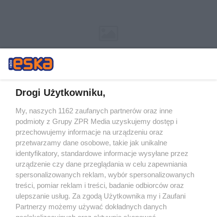
Drogi Użytkowniku,
My, naszych 1162 zaufanych partnerów oraz inne
Żaden utwór zamieszczony w serwisie nie może być powielany i
podmioty z Grupy ZPR Media uzyskujemy dostęp i
rozpowszechniany lub dalej rozpowszechniany w jakikolwiek sposób (w
przechowujemy informacje na urządzeniu oraz
tym także elektroniczny lub mechaniczny) na jakimkolwiek polu
eksploatacji w jakiejkolwiek formie, włącznie z umieszczaniem w
przetwarzamy dane osobowe, takie jak unikalne
Internecie bez pisemnej zgody właściciela praw. Jakiekolwiek użycie lub
identyfikatory, standardowe informacje wysyłane przez
wykorzystanie utworów w całości lub w części z naruszeniem prawa,
tzn. bez właściwej zgody, jest zabronione pod groźbą kary i może być
urządzenie czy dane przeglądania w celu zapewniania
ścigane prawnie.
spersonalizowanych reklam, wybór spersonalizowanych
treści, pomiar reklam i treści, badanie odbiorców oraz
ulepszanie usług. Za zgodą Użytkownika my i Zaufani
Partnerzy możemy używać dokładnych danych