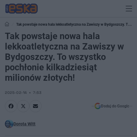
Tak powstaje nowa hala lekkoatletyczna na Zawiszy w Bydgoszczy. To
wszystko pochłonie kilkadziesiąt milionów złotych!
Tak powstaje nowa hala
lekkoatletyczna na Zawiszy w
Bydgoszczy. To wszystko
pochłonie kilkadziesiąt
milionów złotych!
2025-02-14
7:53
Dodaj do Google
Dorota Witt