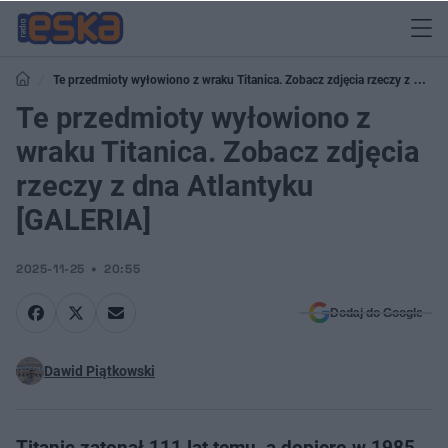
Te przedmioty wyłowiono z wraku Titanica. Zobacz zdjęcia rzeczy z dna
Atlantyku [GALERIA]
Te przedmioty wyłowiono z
wraku Titanica. Zobacz zdjęcia
rzeczy z dna Atlantyku
[GALERIA]
2025-11-25
20:55
Dodaj do Google
Dawid Piątkowski
Titanic zatonął 111 lat temu, a dopiero w 1985