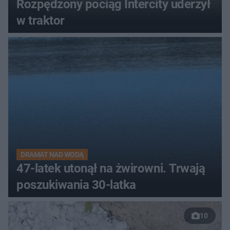
Rozpędzony pociąg Intercity uderzył
w traktor
DRAMAT NAD WODĄ
47-latek utonął na żwirowni. Trwają
poszukiwania 30-latka
10