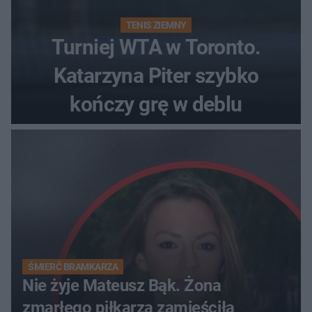
TENIS ZIEMNY
Turniej WTA w Toronto.
Katarzyna Piter szybko
kończy grę w deblu
ŚMIERĆ BRAMKARZA
Nie żyje Mateusz Bąk. Żona
zmarłego piłkarza zamieściła