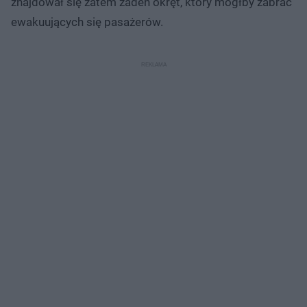
znajdował się zatem żaden okręt, który mógłby zabrać
ewakuujących się pasażerów.