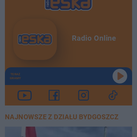
Radio Online
TERAZ
GRAMY
NAJNOWSZE Z DZIAŁU BYDGOSZCZ