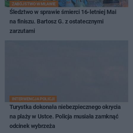
ZABÓJSTWO W MŁAWIE
Śledztwo w sprawie śmierci 16-letniej Mai
na finiszu. Bartosz G. z ostatecznymi
zarzutami
INTERWENCJA POLICJI
Turystka dokonała niebezpiecznego okrycia
na plaży w Ustce. Policja musiała zamknąć
odcinek wybrzeża