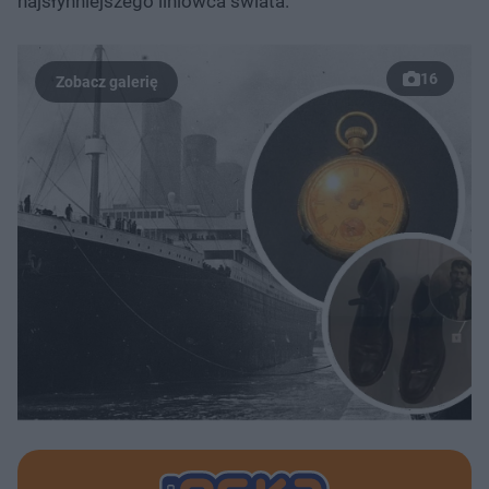
najsłynniejszego liniowca świata.
16