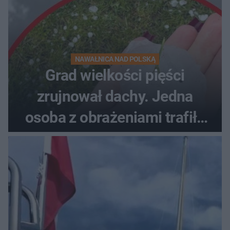
NAWAŁNICA NAD POLSKĄ
Grad wielkości pięści
zrujnował dachy. Jedna
osoba z obrażeniami trafiła
do szpitala