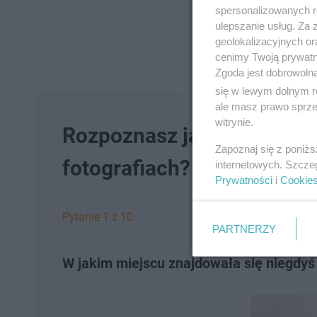
spersonalizowanych re
ulepszanie usług. Za
geolokalizacyjnych or
cenimy Twoją prywatno
Zgoda jest dobrowoln
się w lewym dolnym r
ale masz prawo sprzec
witrynie.
Rozpoznasz jaka to ulica 
Zapoznaj się z poniż
fotografiach? Rozwiąż QU
internetowych. Szcze
Prywatności
i
Cookie
Pytanie 1 z 10
PARTNERZY
W jakim miejscu znajdowała się niegdyś 