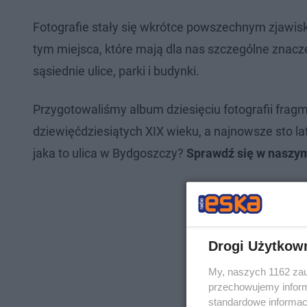
Fotografie stały się wkrótce powszechnym zjawisk
tym miejsca, które mają dla nas szczególne znacze
sąsiednie ulice, parki i budynki.
Przygotowaliśmy album dziesięciu fotografii fra
dziewięćdziesiątych XIX wieku, a najnowsze sto la
jaka to ulica w Bydgoszczy?
Sprawdź się w naszym
Drogi Użytkow
My, naszych 1162 zau
przechowujemy informa
standardowe informac