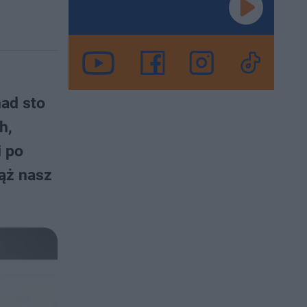
nad sto
h,
i po
ąż nasz