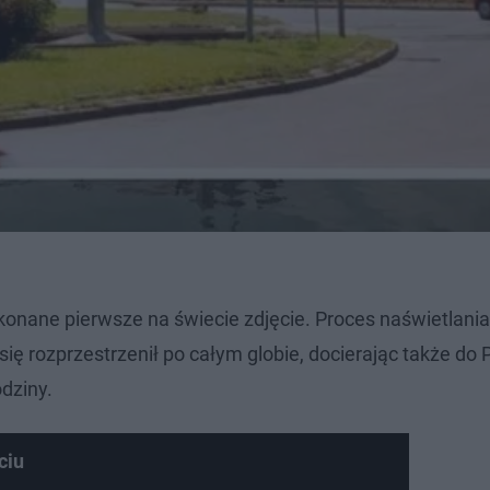
konane pierwsze na świecie zdjęcie. Proces naświetlani
ię rozprzestrzenił po całym globie, docierając także do P
dziny.
ciu