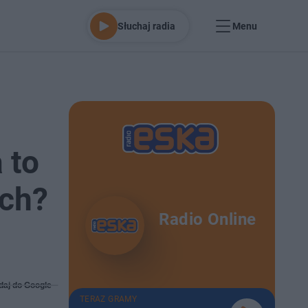
Słuchaj radia
Menu
 to
ach?
Radio Online
daj do Google
TERAZ GRAMY