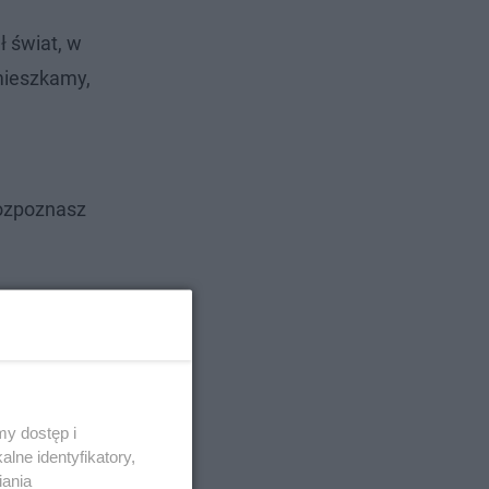
ł świat, w
 mieszkamy,
rozpoznasz
y dostęp i
lne identyfikatory,
iania