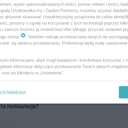
klam, wybór spersonalizowanych treści, pomiar reklam i treści, bad
 zgodą Użytkownika my i Zaufani Partnerzy możemy używać dokład
az aktywnie skanować charakterystykę urządzenia do celów identyfi
ść, prosimy o zgodę na korzystanie z tych technologii poprzez klikn
a i zawsze możesz ją zmienić/wycofać klikając przycisk ustawień pr
ogu strony
. Niektóre rodzaje przetwarzania danych nie wymagaj
iwić się takiemu przetwarzaniu. Preferencje będą miały zastosowanie
w Bydgoszczy po starych
szymi informacjami, abyś mógł świadomie i komfortowo korzystać z
IZ
gółowe informacje dotyczące przetwarzania Twoich danych znajdzi
s
oraz po kliknięciu w „Ustawienia”.
USTAWIENIA
ta restauracja?