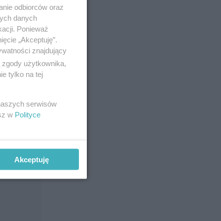
anie odbiorców oraz
nych danych
kacji. Ponieważ
ięcie „Akceptuję”.
ywatności znajdujący
ą zgody użytkownika,
 tylko na tej
 naszych serwisów
esz w
Polityce
Akceptuję