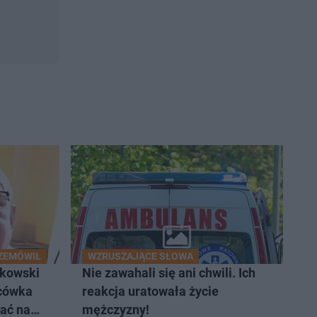
ZEMÓWIŁ
WZRUSZAJĄCE SŁOWA
ckowski
Nie zawahali się ani chwili. Ich
ńcówka
reakcja uratowała życie
hać na
mężczyzny!