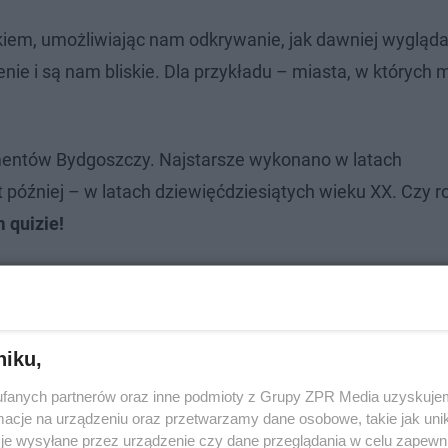
iem, umożliwiając nam odkrywanie, jak dawniej wygląda
nie i są nam bliskie. Dla przykładu – miasta, w których
gmentów Bydgoszczy. Najstarsze wykonano w latach
t później – w latach dziewięćdziesiątych wieku XX. Czy 
 quizie!
niku,
fanych partnerów oraz inne podmioty z Grupy ZPR Media uzyskujem
cje na urządzeniu oraz przetwarzamy dane osobowe, takie jak unika
je wysyłane przez urządzenie czy dane przeglądania w celu zapewn