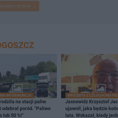
Następne pytanie
DGOSZCZ
WA INTERWENCJA
WRÓŻBITA Z CZŁUCHOWA PR
rodziła na stacji paliw.
Jasnowidz Krzysztof Ja
t odebrał poród. "Paliwo
ujawnił, jaka będzie ko
 lub 50 %!"
lata. Wskazał, kiedy jec