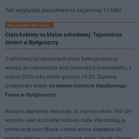
Tak wyglądały poszukiwania zaginionej 11-latki
POLECANY ARTYKUŁ:
Ciało kobiety na klatce schodowej. Tajemnicza
śmierć w Bydgoszczy
Z informacji przekazanych przez funkcjonariuszy
wynika, że najświeższy ślad pochodzi z poniedziałku, 2
marca 2026 roku około godziny 18:30. Zuzanna
przebywała wtedy
na terenie Centrum Handlowego
Focus w Bydgoszczy
.
Rysopis zaginionej wskazuje, że ma ona około 160 cm
wzrostu i jest szczupłej budowy ciała. Wyróżniają ją
piwne oczy oraz długie, czarne włosy sięgające do
połowy pleców, u nasady których widać blond odrosty.