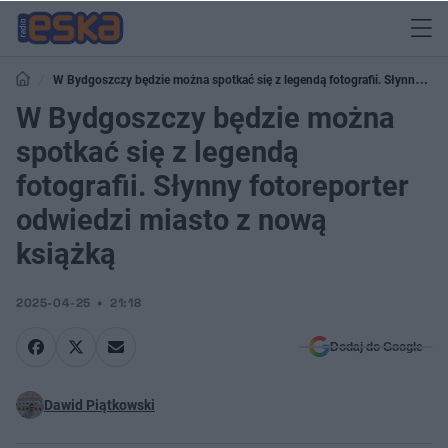
W Bydgoszczy będzie można spotkać się z legendą fotografii. Słynny
fotoreporter odwiedzi miasto z nową książką
W Bydgoszczy będzie można
spotkać się z legendą
fotografii. Słynny fotoreporter
odwiedzi miasto z nową
książką
2025-04-25
21:18
Dodaj do Google
Dawid Piątkowski