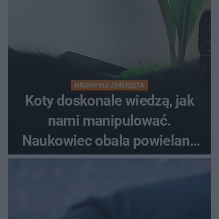
NIEZWYKŁE ZWIERZĘTA
Koty doskonale wiedzą, jak
nami manipulować.
Naukowiec obala powielane
od lat mity na ich temat