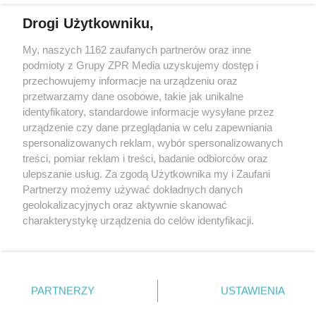
Drogi Użytkowniku,
My, naszych 1162 zaufanych partnerów oraz inne
Żaden utwór zamieszczony w serwisie nie może być powielany i
podmioty z Grupy ZPR Media uzyskujemy dostęp i
rozpowszechniany lub dalej rozpowszechniany w jakikolwiek sposób (w
tym także elektroniczny lub mechaniczny) na jakimkolwiek polu
przechowujemy informacje na urządzeniu oraz
eksploatacji w jakiejkolwiek formie, włącznie z umieszczaniem w
przetwarzamy dane osobowe, takie jak unikalne
Internecie bez pisemnej zgody właściciela praw. Jakiekolwiek użycie lub
identyfikatory, standardowe informacje wysyłane przez
wykorzystanie utworów w całości lub w części z naruszeniem prawa,
tzn. bez właściwej zgody, jest zabronione pod groźbą kary i może być
urządzenie czy dane przeglądania w celu zapewniania
ścigane prawnie.
spersonalizowanych reklam, wybór spersonalizowanych
treści, pomiar reklam i treści, badanie odbiorców oraz
ulepszanie usług. Za zgodą Użytkownika my i Zaufani
Partnerzy możemy używać dokładnych danych
geolokalizacyjnych oraz aktywnie skanować
charakterystykę urządzenia do celów identyfikacji.
Ponieważ cenimy Twoją prywatność, prosimy o zgodę na
O nas
korzystanie z tych technologii poprzez kliknięcie
Informacje prawne
„Akceptuję”. Zgoda jest dobrowolna i zawsze możesz ją
zmienić/wycofać klikając przycisk ustawień prywatności
PARTNERZY
USTAWIENIA
Nasze serwisy
znajdujący się w lewym dolnym rogu strony
. Niektóre
rodzaje przetwarzania danych nie wymagają zgody