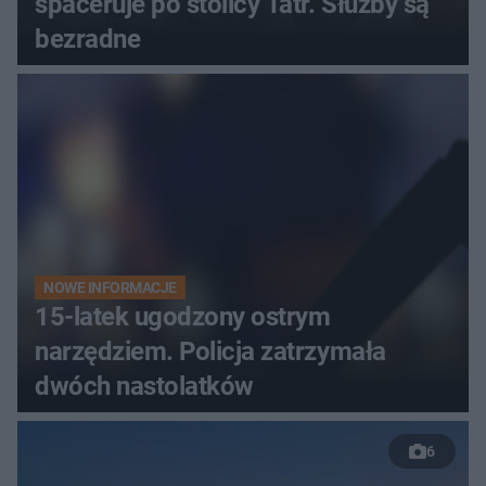
spaceruje po stolicy Tatr. Służby są
bezradne
NOWE INFORMACJE
15-latek ugodzony ostrym
narzędziem. Policja zatrzymała
dwóch nastolatków
6