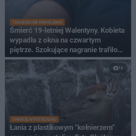
TRAGEDIA WE WROCŁAWIU
Śmierć 19-letniej Walentyny. Kobieta
wypadła z okna na czwartym
piętrze. Szokujące nagranie trafiło
do sieci
10
ZWIERZĘ W POTRZASKU
Łania z plastikowym "kołnierzem"