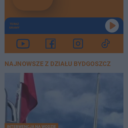
TERAZ
GRAMY
NAJNOWSZE Z DZIAŁU BYDGOSZCZ
INTERWENCJA NA WODZIE