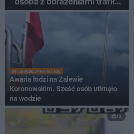
osoba z obrażeniami trafiła
do szpitala
INTERWENCJA NA WODZIE
Awaria łodzi na Zalewie
Koronowskim. Sześć osób utknęło
na wodzie
13