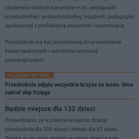
studentów różnych kierunków m.in.: pedagogiki
przedszkolnej i wczesnoszkolnej, logopedii, pedagogiki
opiekuńczej z profilaktyką uzależnień i socjoterapią.
Przedszkole ma być przestrzenią do prowadzenia
badań naukowych i wdrażania innowacji
pedagogicznych.
POLECANY ARTYKUŁ:
Przedszkole zdjęło wszystkie krzyże ze ścian. Głos
zabrał abp Dzięga
Będzie miejsce dla 132 dzieci
Przewidziano, że w placówce będzie działać
przedszkole dla 100 dzieci i żłobek dla 32 dzieci.
Opiekę w niej mają znaleźć w równo dzieci kardy