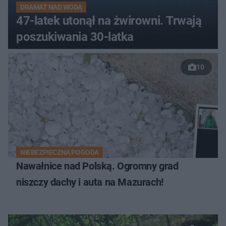
DRAMAT NAD WODĄ
47-latek utonął na żwirowni. Trwają
poszukiwania 30-latka
10
NIEBEZPIECZNA POGODA
Nawałnice nad Polską. Ogromny grad
niszczy dachy i auta na Mazurach!