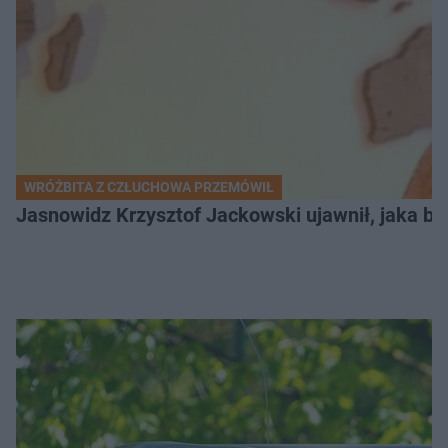
WRÓŻBITA Z CZŁUCHOWA PRZEMÓWIŁ
Jasnowidz Krzysztof Jackowski ujawnił, jaka bę