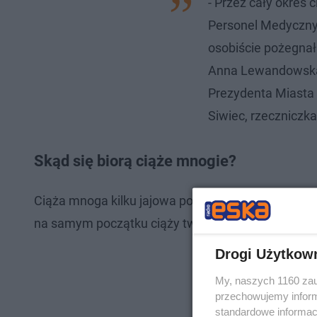
- Przez cały okres 
Personel Medyczny
osobiście pożegnała
Anna Lewandowska o
Prezydenta Miasta 
Siwiec, rzeczniczk
Skąd się biorą ciąże mnogie?
Ciąża mnoga kilku jajowa powstaje poprzez zapło
na samym początku ciąży tworzą się:
Drogi Użytkow
My, naszych 1160 zau
przechowujemy informa
standardowe informac