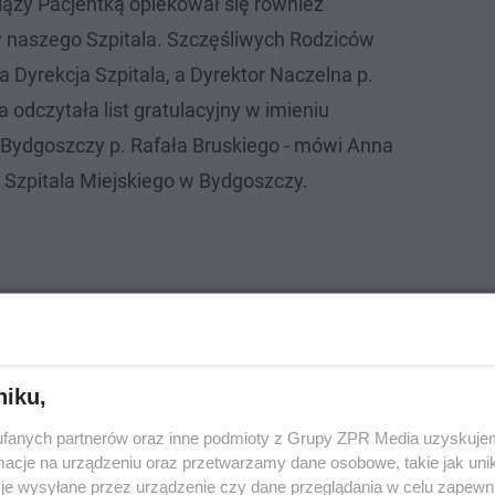
ciąży Pacjentką opiekował się również
 naszego Szpitala. Szczęśliwych Rodziców
 Dyrekcja Szpitala, a Dyrektor Naczelna p.
dczytała list gratulacyjny w imieniu
Bydgoszczy p. Rafała Bruskiego - mówi Anna
a Szpitala Miejskiego w Bydgoszczy.
dnienie osobnych komórek jajowych przez oddzielne plem
niku,
fanych partnerów oraz inne podmioty z Grupy ZPR Media uzyskujem
cje na urządzeniu oraz przetwarzamy dane osobowe, takie jak unika
je wysyłane przez urządzenie czy dane przeglądania w celu zapewn