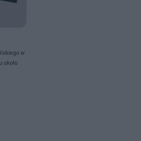
ińskiego w
ku około