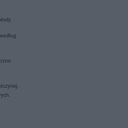
płody.
– według
trzne.
atczynej.
wych.