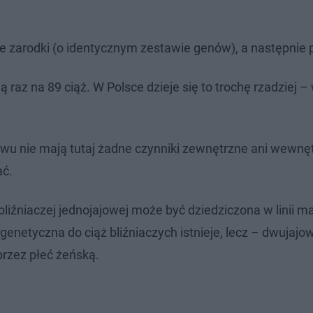
ne zarodki (o identycznym zestawie genów), a następnie 
 raz na 89 ciąż. W Polsce dzieje się to trochę rzadziej 
u nie mają tutaj żadne czynniki zewnętrzne ani wewnę
ać.
liźniaczej jednojajowej może być dziedziczona w linii m
enetyczna do ciąż bliźniaczych istnieje, lecz – dwujajo
 przez płeć żeńską.