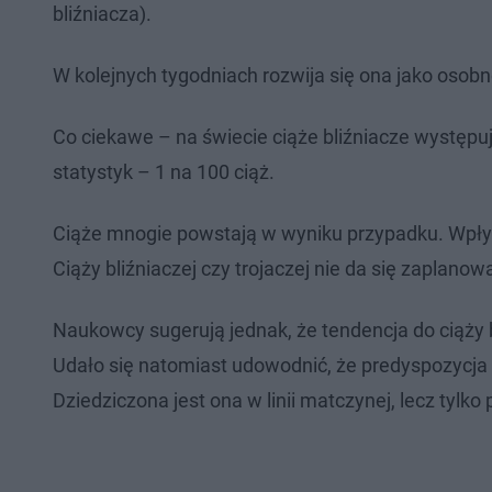
bliźniacza).
W kolejnych tygodniach rozwija się ona jako osob
Co ciekawe – na świecie ciąże bliźniacze występują
statystyk – 1 na 100 ciąż.
Ciąże mnogie powstają w wyniku przypadku. Wpływ
Ciąży bliźniaczej czy trojaczej nie da się zaplanow
Naukowcy sugerują jednak, że tendencja do ciąży b
Udało się natomiast udowodnić, że predyspozycja g
Dziedziczona jest ona w linii matczynej, lecz tylko