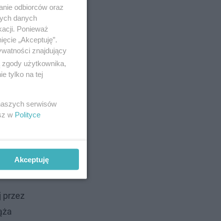
anie odbiorców oraz
nych danych
kacji. Ponieważ
ięcie „Akceptuję”.
ywatności znajdujący
ą zgody użytkownika,
 tylko na tej
 naszych serwisów
esz w
Polityce
Akceptuję
j przez
ąża