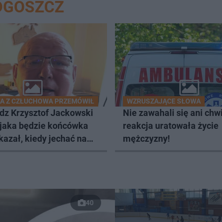
DGOSZCZ
A Z CZŁUCHOWA PRZEMÓWIŁ
WZRUSZAJĄCE SŁOWA
dz Krzysztof Jackowski
Nie zawahali się ani chwil
 jaka będzie końcówka
reakcja uratowała życie
kazał, kiedy jechać na
mężczyzny!
40