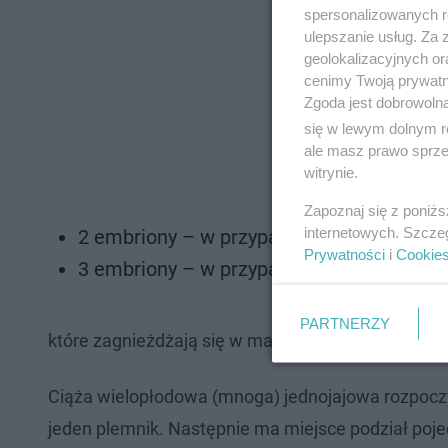
spersonalizowanych re
ulepszanie usług. Za
geolokalizacyjnych or
cenimy Twoją prywatno
Zgoda jest dobrowoln
się w lewym dolnym r
ale masz prawo sprzec
witrynie.
Zapoznaj się z poniż
internetowych. Szcze
2 embriony – w przypadku ciąży bliźniacze
Prywatności
i
Cookie
3 embriony – w przypadku ciąży trojaczej,
PARTNERZY
które zagnieżdżają się w macicy.
Ciąża wielopłodowa (mnoga) jednojajowa rozpoczyn
jeden plemnik. Następnie ma miejsce podział poje