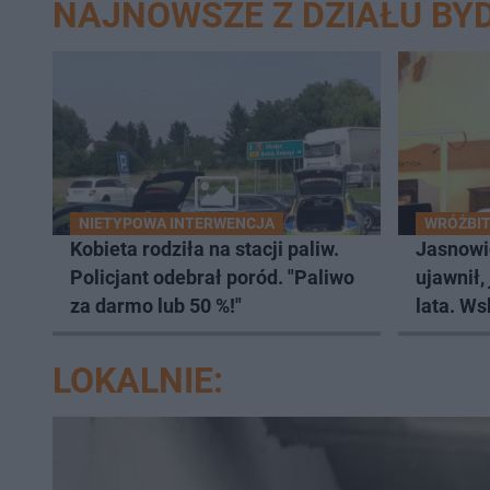
NAJNOWSZE Z DZIAŁU BY
NIETYPOWA INTERWENCJA
WRÓŻBIT
Kobieta rodziła na stacji paliw.
Jasnowi
Policjant odebrał poród. "Paliwo
ujawnił,
za darmo lub 50 %!"
lata. Ws
wczasy
LOKALNIE: