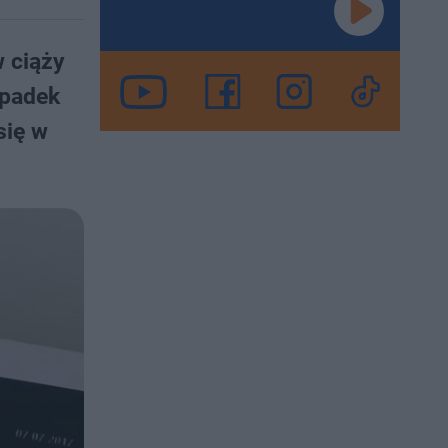
w ciąży
ypadek
się w