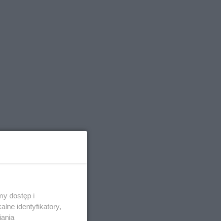
niki. Już
y dostęp i
lne identyfikatory,
iania