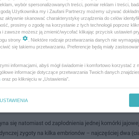
klam, wybór spersonalizowanych treści, pomiar reklam i treści, bad
 zgodą Użytkownika my i Zaufani Partnerzy możemy używać dokład
az aktywnie skanować charakterystykę urządzenia do celów identyfi
ść, prosimy o zgodę na korzystanie z tych technologii poprzez klikn
a i zawsze możesz ją zmienić/wycofać klikając przycisk ustawień pr
ogu strony
. Niektóre rodzaje przetwarzania danych nie wymagaj
iwić się takiemu przetwarzaniu. Preferencje będą miały zastosowanie
szymi informacjami, abyś mógł świadomie i komfortowo korzystać z
gółowe informacje dotyczące przetwarzania Twoich danych znajdzi
j;
s
oraz po kliknięciu w „Ustawienia”.
USTAWIENIA
a się natomiast od zapłodnienia jednej komórki jajowe
dynczej zygoty na kilka embrionów – najczęściej dwa (ci