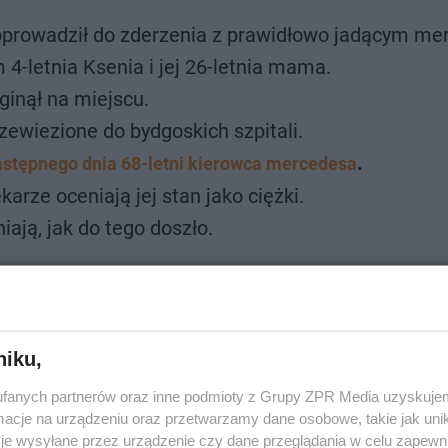
 doprowadził do zderzenia z prawidłowo jadącym m
 4-letnia Ksenia i jej 26-letnia mama.
ginął na miejscu.
ewiezione do bydgoskich szpitali.
.
astępnego dnia 68-letni kierowca mercedesa
arze oceniają jej stan jako ciężki.
ają, jak do tego doszło.
 śnieżyca! Spadło kilkanaście centymetrów
niku,
fanych partnerów oraz inne podmioty z Grupy ZPR Media uzyskujem
dku, drugiego nie przeżyła
cje na urządzeniu oraz przetwarzamy dane osobowe, takie jak unika
je wysyłane przez urządzenie czy dane przeglądania w celu zapewn