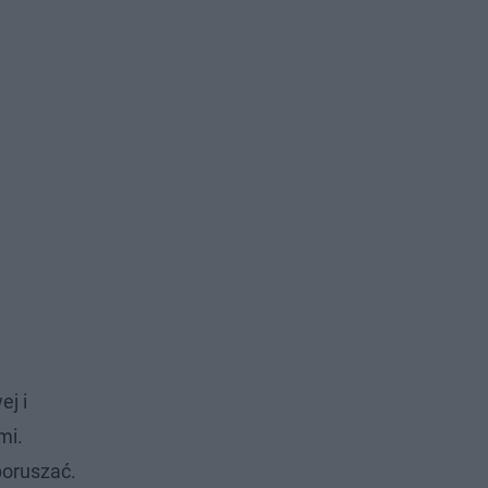
ej i
mi.
poruszać.