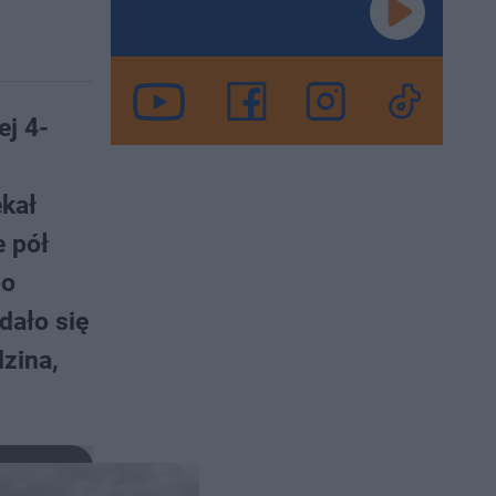
ej 4-
ekał
e pół
bo
dało się
dzina,