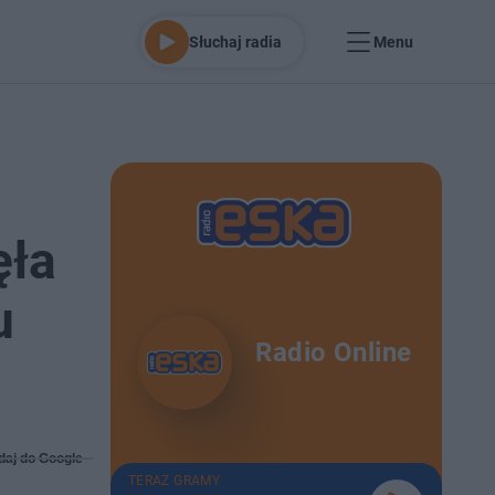
Słuchaj radia
Menu
ęła
u
Radio Online
daj do Google
TERAZ GRAMY