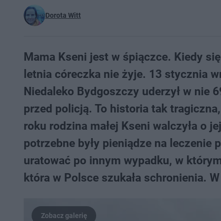
Dorota Witt
Mama Kseni jest w śpiączce. Kiedy się 
letnia córeczka nie żyje. 13 stycznia w
Niedaleko Bydgoszczy uderzył w nie 69-
przed policją. To historia tak tragiczn
roku rodzina małej Kseni walczyła o jej
potrzebne były pieniądze na leczenie 
uratować po innym wypadku, w którym zg
która w Polsce szukała schronienia. W