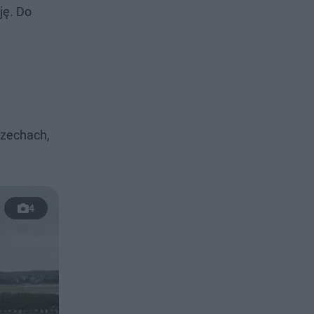
ję. Do
Czechach,
.
4