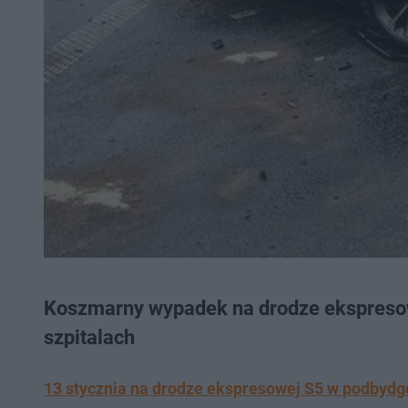
Koszmarny wypadek na drodze ekspresow
szpitalach
13 stycznia na drodze ekspresowej S5 w podbyd