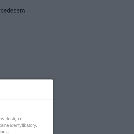
ercedesem
y dostęp i
lne identyfikatory,
iania