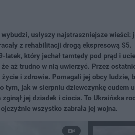
wybudzi, usłyszy najstraszniejsze wieści: j
racały z rehabilitacji drogą ekspresową S5.
latek, który jechał tamtędy pod prąd i uci
a, że aż trudno w nią uwierzyć. Przez ostatni
 życie i zdrowie. Pomagali jej obcy ludzie, 
po tym, jak w sierpniu dziewczynkę cudem u
inął jej dziadek i ciocia. To Ukraińska ro
 ojczyźnie wszystko zabrała jej wojna.
4