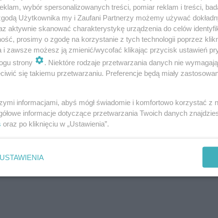
 od miesięcy poruszyła serca mieszkańców Brzezin w Wiel
klam, wybór spersonalizowanych treści, pomiar reklam i treści, bad
 zgodą Użytkownika my i Zaufani Partnerzy możemy używać dokład
Kateryna robiła wszystko, by zebrać pieniądze na leczen
az aktywnie skanować charakterystykę urządzenia do celów identyfi
eszłego roku została poszkodowana w innym wypadku. Dzia
ść, prosimy o zgodę na korzystanie z tych technologii poprzez klikn
a i zawsze możesz ją zmienić/wycofać klikając przycisk ustawień pr
udnej w gminie Szczerców (powiat bełchatowski) ich auto
ogu strony
. Niektóre rodzaje przetwarzania danych nie wymagaj
ginęli na miejscu. Ksenię przetransportowano do szpital
iwić się takiemu przetwarzaniu. Preferencje będą miały zastosowanie
a w śpiączce.
szymi informacjami, abyś mógł świadomie i komfortowo korzystać z
gółowe informacje dotyczące przetwarzania Twoich danych znajdzi
s
oraz po kliknięciu w „Ustawienia”.
USTAWIENIA