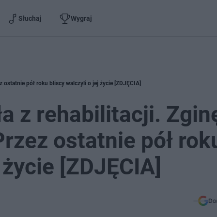
Słuchaj
Wygraj
 ostatnie pół roku bliscy walczyli o jej życie [ZDJĘCIA]
 z rehabilitacji. Zgin
rzez ostatnie pół rok
j życie [ZDJĘCIA]
Do