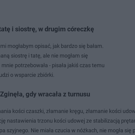
tę i siostrę, w drugim córeczkę
rymi mogłabym opisać, jak bardzo się bałam.
aną siostrę i tatę, ale nie mogłam się
mnie potrzebowała - pisała jakiś czas temu
udzi o wsparcie zbiórki.
. Zginęła, gdy wracała z turnusu
nia kości czaszki, złamanie kręgu, złamanie kości udow
ę nastawienia trzonu kości udowej ze stabilizacją pręta
upa szyjnego. Nie miała czucia w nóżkach, nie mogła się 