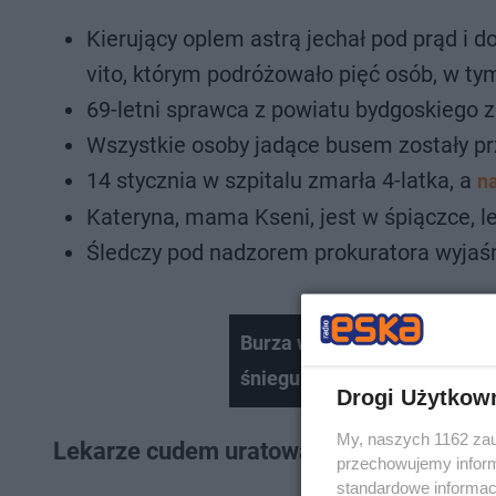
Kierujący oplem astrą jechał pod prąd i
vito, którym podróżowało pięć osób, w tym
69-letni sprawca z powiatu bydgoskiego z
Wszystkie osoby jadące busem zostały prz
14 stycznia w szpitalu zmarła 4-latka, a
n
Kateryna, mama Kseni, jest w śpiączce, lek
Śledczy pod nadzorem prokuratora wyjaśni
Burza w Warszawie i totalna
śniegu
Drogi Użytkow
My, naszych 1162 zau
Lekarze cudem uratowali 4-latkę po wypa
przechowujemy informa
standardowe informac