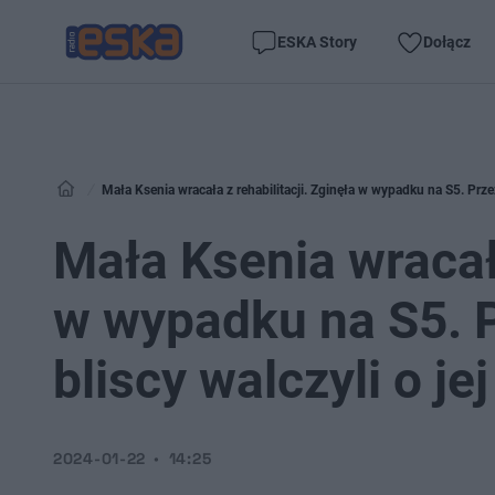
ESKA Story
Dołącz
Mała Ksenia wracała z rehabilitacji. Zginęła w wypadku na S5. Przez
Mała Ksenia wracała
w wypadku na S5. P
bliscy walczyli o je
2024-01-22
14:25