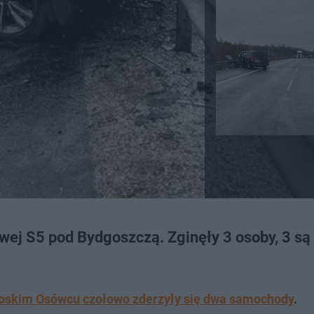
ej S5 pod Bydgoszczą. Zginęły 3 osoby, 3 są
goskim Osówcu czołowo zderzyły się dwa samochody
.