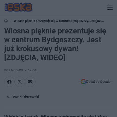
Wiosna pięknie prezentuje się w centrum Bydgoszczy. Jest już
krokusowy dywan! [ZDJĘCIA, WIDEO]
Wiosna pięknie prezentuje się
w centrum Bydgoszczy. Jest
już krokusowy dywan!
[ZDJĘCIA, WIDEO]
2021-03-26
17:31
Dodaj do Google
Dawid Olszewski
Widać ją i czuć. Wiosna zadomowiła się już w