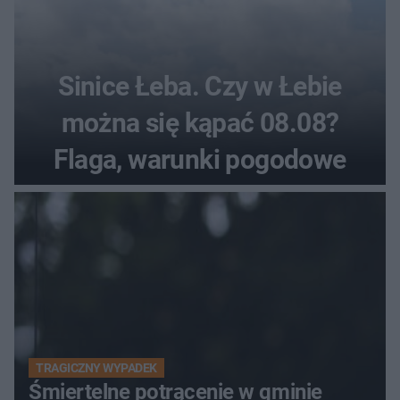
Sinice Łeba. Czy w Łebie
można się kąpać 08.08?
Flaga, warunki pogodowe
TRAGICZNY WYPADEK
Śmiertelne potrącenie w gminie