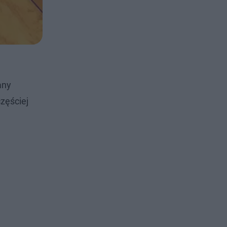
any
zęściej