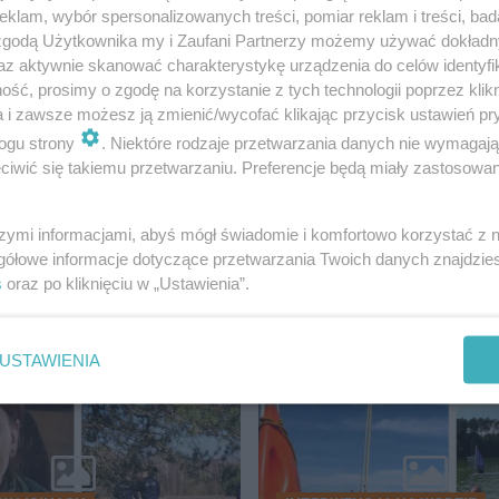
klam, wybór spersonalizowanych treści, pomiar reklam i treści, bad
 zgodą Użytkownika my i Zaufani Partnerzy możemy używać dokład
az aktywnie skanować charakterystykę urządzenia do celów identyfi
ść, prosimy o zgodę na korzystanie z tych technologii poprzez klikn
a i zawsze możesz ją zmienić/wycofać klikając przycisk ustawień pr
ogu strony
. Niektóre rodzaje przetwarzania danych nie wymagaj
iwić się takiemu przetwarzaniu. Preferencje będą miały zastosowanie
szymi informacjami, abyś mógł świadomie i komfortowo korzystać z
gółowe informacje dotyczące przetwarzania Twoich danych znajdzi
DGOSZCZ
s
oraz po kliknięciu w „Ustawienia”.
USTAWIENIA
18