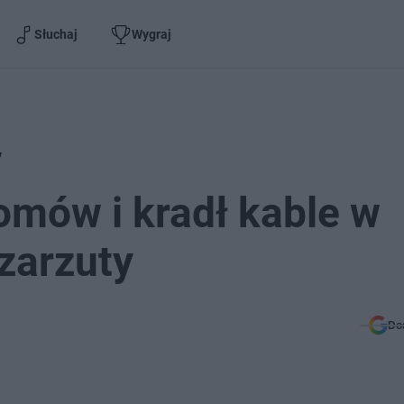
Słuchaj
Wygraj
y
mów i kradł kable w
 zarzuty
Do