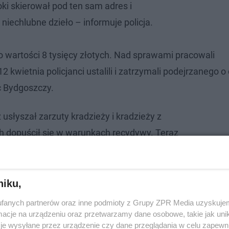
ki skierował pod ten sam adres i
iechlubne dzieło – informuje policja.
 wartości 8 tysięcy złotych. Nad sprawami pracowali
 kwietnia policjanci ustalili i zatrzymali podejrzanego 
c Bydgoszczy.
 usłyszał zarzuty kradzieży i kradzieży z
 dopuścił się w warunkach recydywy. Teraz
surowszymi konsekwencjami – dodaje policja.
niku,
fanych partnerów oraz inne podmioty z Grupy ZPR Media uzyskujem
cje na urządzeniu oraz przetwarzamy dane osobowe, takie jak unika
je wysyłane przez urządzenie czy dane przeglądania w celu zapewn