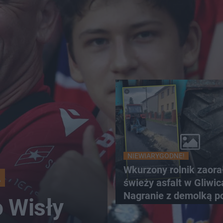
NIEWIARYGODNE!
Wkurzony rolnik zaora
A
świeży asfalt w Gliwic
Nagranie z demolką p
 Wisły
sieć