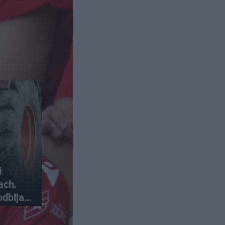
ł
ach.
odbija