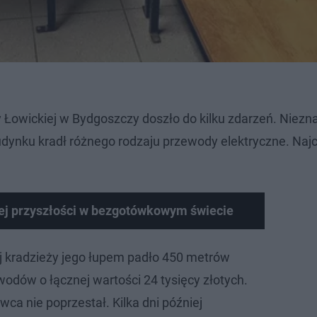
y Łowickiej w Bydgoszczy doszło do kilku zdarzeń. Niezn
udynku kradł różnego rodzaju przewody elektryczne. Najc
wej przyszłości w bezgotówkowym świecie
j kradzieży jego łupem padło 450 metrów
odów o łącznej wartości 24 tysięcy złotych.
ca nie poprzestał. Kilka dni później