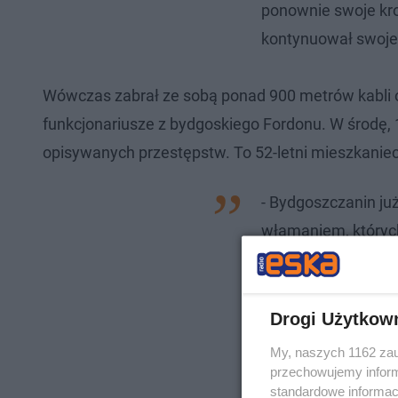
ponownie swoje kro
kontynuował swoje n
Wówczas zabrał ze sobą ponad 900 metrów kabli o
funkcjonariusze z bydgoskiego Fordonu. W środę, 12
opisywanych przestępstw. To 52-letni mieszkanie
- Bydgoszczanin już
włamaniem, których
musi liczyć się z 
Drogi Użytkow
My, naszych 1162 zau
przechowujemy informa
standardowe informac