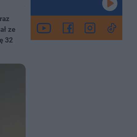
raz
ał ze
ę 32