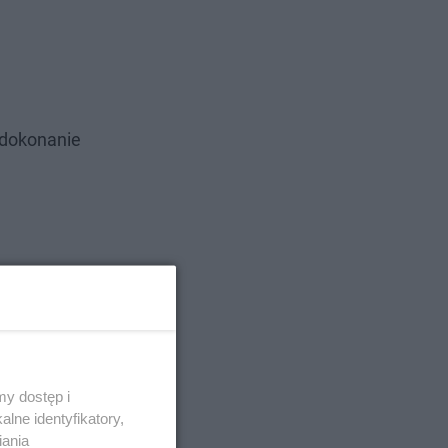
o dokonanie
y dostęp i
lne identyfikatory,
iania