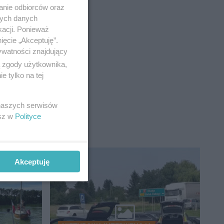
anie odbiorców oraz
nych danych
kacji. Ponieważ
ięcie „Akceptuję”.
ywatności znajdujący
ą zgody użytkownika,
 tylko na tej
 naszych serwisów
esz w
Polityce
Akceptuję