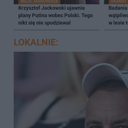
WIZJE JASNOWIDZA
DRAMAT 
Krzysztof Jackowski ujawnia
Badania
plany Putina wobec Polski. Tego
wątpliwo
nikt się nie spodziewał
w lesie 
Zielińsk
LOKALNIE: