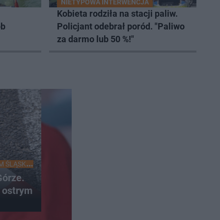
NIETYPOWA INTERWENCJA
Kobieta rodziła na stacji paliw.
ób
Policjant odebrał poród. "Paliwo
za darmo lub 50 %!"
M ŚLĄSKU
órze.
 ostrym