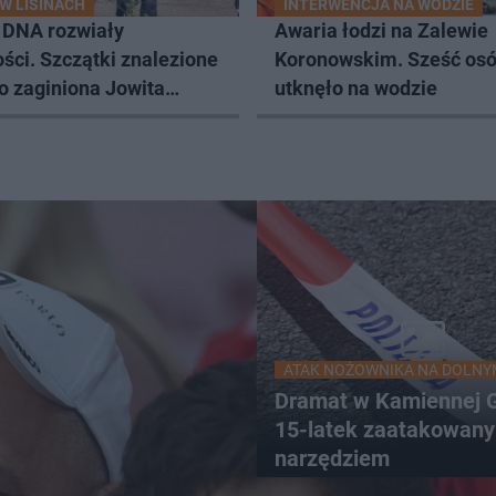
W LISINACH
INTERWENCJA NA WODZIE
 DNA rozwiały
Awaria łodzi na Zalewie
ści. Szczątki znalezione
Koronowskim. Sześć os
to zaginiona Jowita
utknęło na wodzie
a
ATAK NOŻOWNIKA NA DOLNY
Dramat w Kamiennej G
15-latek zaatakowany
narzędziem