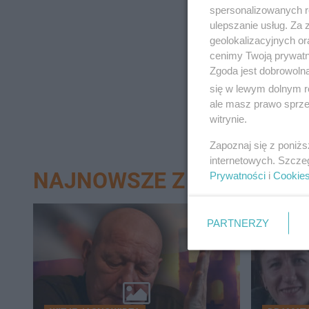
spersonalizowanych re
ulepszanie usług. Za
geolokalizacyjnych or
cenimy Twoją prywatno
Zgoda jest dobrowoln
się w lewym dolnym r
ale masz prawo sprzec
witrynie.
Zapoznaj się z poniż
internetowych. Szcze
NAJNOWSZE Z DZIAŁU BY
Prywatności
i
Cookie
PARTNERZY