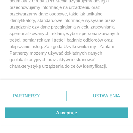
podmioty z Grupy ZPR Media uzyskujemy dostęp i
przechowujemy informacje na urządzeniu oraz
przetwarzamy dane osobowe, takie jak unikalne
identyfikatory, standardowe informacje wysyłane przez
urządzenie czy dane przeglądania w celu zapewniania
spersonalizowanych reklam, wybór spersonalizowanych
treści, pomiar reklam i treści, badanie odbiorców oraz
ulepszanie usług. Za zgodą Użytkownika my i Zaufani
Partnerzy możemy używać dokładnych danych
Żaden utwór zamieszczony w serwisie nie może być powielany i
geolokalizacyjnych oraz aktywnie skanować
rozpowszechniany lub dalej rozpowszechniany w jakikolwiek sposób (w
tym także elektroniczny lub mechaniczny) na jakimkolwiek polu
charakterystykę urządzenia do celów identyfikacji.
eksploatacji w jakiejkolwiek formie, włącznie z umieszczaniem w
Ponieważ cenimy Twoją prywatność, prosimy o zgodę na
Internecie bez pisemnej zgody właściciela praw. Jakiekolwiek użycie lub
korzystanie z tych technologii poprzez kliknięcie
wykorzystanie utworów w całości lub w części z naruszeniem prawa,
tzn. bez właściwej zgody, jest zabronione pod groźbą kary i może być
„Akceptuję”. Zgoda jest dobrowolna i zawsze możesz ją
ścigane prawnie.
zmienić/wycofać klikając przycisk ustawień prywatności
PARTNERZY
USTAWIENIA
znajdujący się w lewym dolnym rogu strony
. Niektóre
rodzaje przetwarzania danych nie wymagają zgody
Akceptuję
użytkownika, ale masz prawo sprzeciwić się takiemu
przetwarzaniu. Preferencje będą miały zastosowanie tylko
na tej witrynie.
O nas