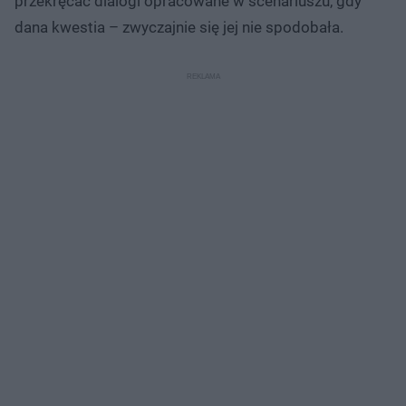
przekręcać dialogi opracowane w scenariuszu, gdy
dana kwestia – zwyczajnie się jej nie spodobała.