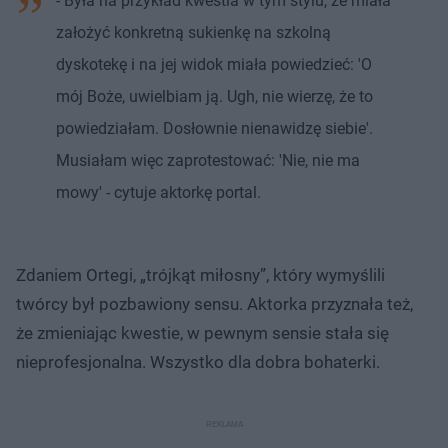
- Była na przykład kwestia w tym stylu, że miała
założyć konkretną sukienkę na szkolną
dyskotekę i na jej widok miała powiedzieć: 'O
mój Boże, uwielbiam ją. Ugh, nie wierzę, że to
powiedziałam. Dosłownie nienawidzę siebie'.
Musiałam więc zaprotestować: 'Nie, nie ma
mowy' - cytuje aktorkę portal.
Zdaniem Ortegi, „trójkąt miłosny”, który wymyślili
twórcy był pozbawiony sensu. Aktorka przyznała też,
że zmieniając kwestie, w pewnym sensie stała się
nieprofesjonalna. Wszystko dla dobra bohaterki.