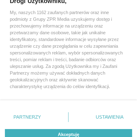
Drogi Użytkowniku,
My, naszych 1162 zaufanych partnerów oraz inne
Żaden utwór zamieszczony w serwisie nie może być powielany i
podmioty z Grupy ZPR Media uzyskujemy dostęp i
rozpowszechniany lub dalej rozpowszechniany w jakikolwiek sposób (w
przechowujemy informacje na urządzeniu oraz
tym także elektroniczny lub mechaniczny) na jakimkolwiek polu
eksploatacji w jakiejkolwiek formie, włącznie z umieszczaniem w
przetwarzamy dane osobowe, takie jak unikalne
Internecie bez pisemnej zgody właściciela praw. Jakiekolwiek użycie lub
identyfikatory, standardowe informacje wysyłane przez
wykorzystanie utworów w całości lub w części z naruszeniem prawa,
tzn. bez właściwej zgody, jest zabronione pod groźbą kary i może być
urządzenie czy dane przeglądania w celu zapewniania
ścigane prawnie.
spersonalizowanych reklam, wybór spersonalizowanych
treści, pomiar reklam i treści, badanie odbiorców oraz
ulepszanie usług. Za zgodą Użytkownika my i Zaufani
Partnerzy możemy używać dokładnych danych
geolokalizacyjnych oraz aktywnie skanować
charakterystykę urządzenia do celów identyfikacji.
Ponieważ cenimy Twoją prywatność, prosimy o zgodę na
O nas
korzystanie z tych technologii poprzez kliknięcie
Informacje prawne
„Akceptuję”. Zgoda jest dobrowolna i zawsze możesz ją
zmienić/wycofać klikając przycisk ustawień prywatności
PARTNERZY
USTAWIENIA
Nasze serwisy
znajdujący się w lewym dolnym rogu strony
. Niektóre
rodzaje przetwarzania danych nie wymagają zgody
© 2026 Grupa ZPR Media
Akceptuję
użytkownika, ale masz prawo sprzeciwić się takiemu