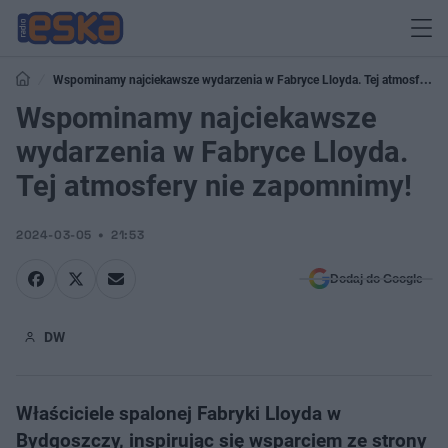
Wspominamy najciekawsze wydarzenia w Fabryce Lloyda. Tej atmosfery
nie zapomnimy!
Wspominamy najciekawsze
wydarzenia w Fabryce Lloyda.
Tej atmosfery nie zapomnimy!
2024-03-05
21:53
Dodaj do Google
DW
Właściciele spalonej Fabryki Lloyda w
Bydgoszczy, inspirując się wsparciem ze strony