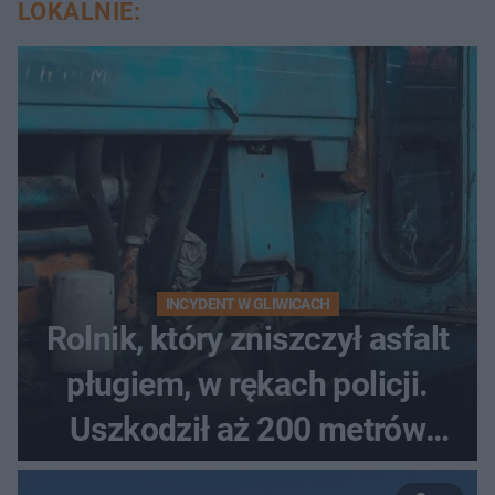
LOKALNIE:
INCYDENT W GLIWICACH
Rolnik, który zniszczył asfalt
pługiem, w rękach policji.
Uszkodził aż 200 metrów
nowej drogi