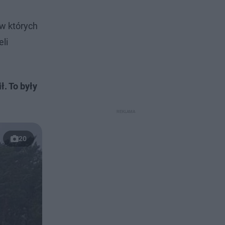
 w których
li
ł. To były
20