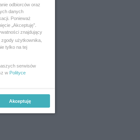
anie odbiorców oraz
nych danych
kacji. Ponieważ
ięcie „Akceptuję”.
ywatności znajdujący
ą zgody użytkownika,
 tylko na tej
 naszych serwisów
esz w
Polityce
Akceptuję