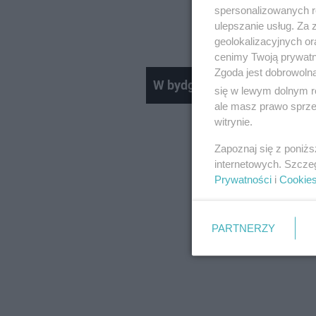
ekspert ds. pożarn
spersonalizowanych re
ulepszanie usług. Za
elitarnej grupy Web
geolokalizacyjnych or
cenimy Twoją prywatno
Zgoda jest dobrowoln
W bydgoskiej "Handlówce" s
się w lewym dolnym r
ale masz prawo sprzec
witrynie.
Zapoznaj się z poniż
internetowych. Szcze
Prywatności
i
Cookie
PARTNERZY