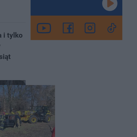
i tylko
w
siąt