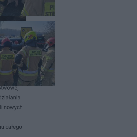
ństwowej
ziałania
li nowych
enu całego