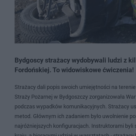
Bydgoscy strażacy wydobywali ludzi z ki
Fordońskiej. To widowiskowe ćwiczenia!
Strażacy dali popis swoich umiejętności na tere
Straży Pożarnej w Bydgoszczy zorganizowała War
podczas wypadków komunikacyjnych. Strażacy usta
metod. Głównym ich zadaniem było uwolnienie posz
najróżniejszych konfiguracjach. Instruktorami byli
kraju, a biorącymi udział w warsztatach - strażac