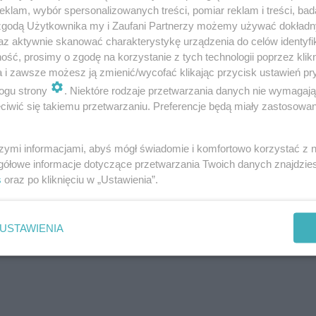
ictwa, instruktor ratownictwa technicznego
klam, wybór spersonalizowanych treści, pomiar reklam i treści, bad
 zgodą Użytkownika my i Zaufani Partnerzy możemy używać dokład
er-Instructors.
az aktywnie skanować charakterystykę urządzenia do celów identyfi
ść, prosimy o zgodę na korzystanie z tych technologii poprzez klikn
a i zawsze możesz ją zmienić/wycofać klikając przycisk ustawień pr
zukali bliźniaków genetycznych
ogu strony
. Niektóre rodzaje przetwarzania danych nie wymagaj
iwić się takiemu przetwarzaniu. Preferencje będą miały zastosowanie
szymi informacjami, abyś mógł świadomie i komfortowo korzystać z
gółowe informacje dotyczące przetwarzania Twoich danych znajdzi
s
oraz po kliknięciu w „Ustawienia”.
USTAWIENIA