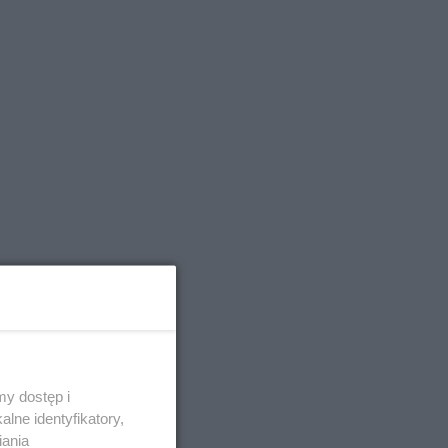
y dostęp i
lne identyfikatory,
iania