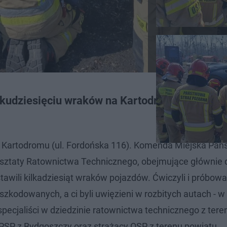
lkudziesięciu wraków na Kartodromie przy ul.
nie Kartodromu (ul. Fordońska 116). Komenda Miejska Pa
sztaty Ratownictwa Technicznego, obejmujące głównie d
wili kilkadziesiąt wraków pojazdów. Ćwiczyli i próbowa
kodowanych, a ci byli uwięzieni w rozbitych autach - w
 specjaliści w dziedzinie ratownictwa technicznego z ter
y PSP z Bydgoszczy oraz strażacy OSP z terenu powiatu