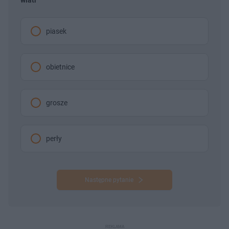
piasek
obietnice
grosze
perły
Następne pytanie