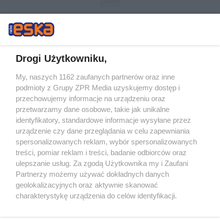
Drogi Użytkowniku,
My, naszych 1162 zaufanych partnerów oraz inne
Żaden utwór zamieszczony w serwisie nie może być powielany i
podmioty z Grupy ZPR Media uzyskujemy dostęp i
rozpowszechniany lub dalej rozpowszechniany w jakikolwiek sposób (w
tym także elektroniczny lub mechaniczny) na jakimkolwiek polu
przechowujemy informacje na urządzeniu oraz
eksploatacji w jakiejkolwiek formie, włącznie z umieszczaniem w
przetwarzamy dane osobowe, takie jak unikalne
Internecie bez pisemnej zgody właściciela praw. Jakiekolwiek użycie lub
identyfikatory, standardowe informacje wysyłane przez
wykorzystanie utworów w całości lub w części z naruszeniem prawa,
tzn. bez właściwej zgody, jest zabronione pod groźbą kary i może być
urządzenie czy dane przeglądania w celu zapewniania
ścigane prawnie.
spersonalizowanych reklam, wybór spersonalizowanych
treści, pomiar reklam i treści, badanie odbiorców oraz
ulepszanie usług. Za zgodą Użytkownika my i Zaufani
Partnerzy możemy używać dokładnych danych
geolokalizacyjnych oraz aktywnie skanować
charakterystykę urządzenia do celów identyfikacji.
Ponieważ cenimy Twoją prywatność, prosimy o zgodę na
O nas
korzystanie z tych technologii poprzez kliknięcie