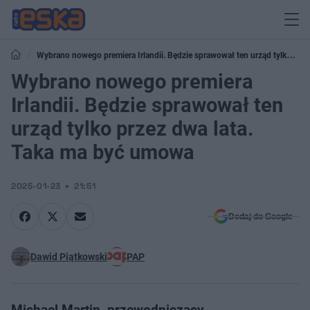
Wybrano nowego premiera Irlandii. Będzie sprawował ten urząd tylko
przez dwa lata. Taka ma być umowa
Wybrano nowego premiera
Irlandii. Będzie sprawował ten
urząd tylko przez dwa lata.
Taka ma być umowa
2025-01-23
21:51
Dodaj do Google
Dawid Piątkowski
PAP
Michael Martin, przewodniczący