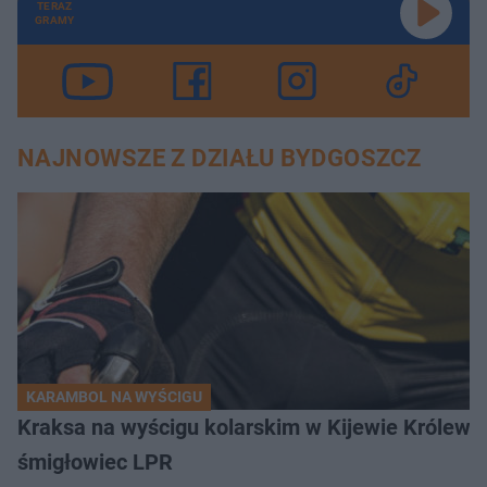
TERAZ
GRAMY
NAJNOWSZE Z DZIAŁU BYDGOSZCZ
KARAMBOL NA WYŚCIGU
Kraksa na wyścigu kolarskim w Kijewie Królews
śmigłowiec LPR