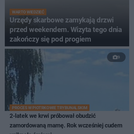
WARTO WIEDZIEĆ
Urzędy skarbowe zamykają drzwi
przed weekendem. Wizyta tego dnia
zakończy się pod progiem
9
PROCES W PIOTRKOWIE TRYBUNALSKIM
2-latek we krwi próbował obudzić
zamordowaną mamę. Rok wcześniej cudem