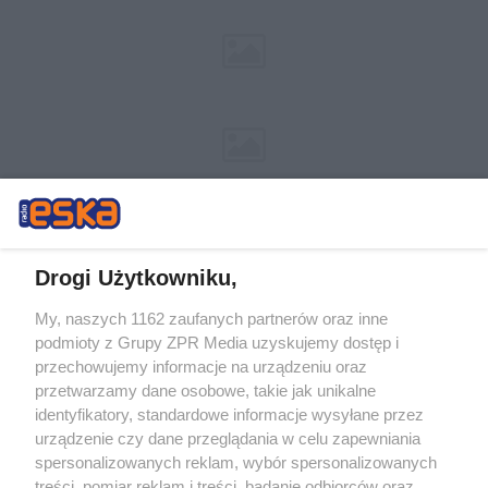
Drogi Użytkowniku,
My, naszych 1162 zaufanych partnerów oraz inne
Żaden utwór zamieszczony w serwisie nie może być powielany i
podmioty z Grupy ZPR Media uzyskujemy dostęp i
rozpowszechniany lub dalej rozpowszechniany w jakikolwiek sposób (w
przechowujemy informacje na urządzeniu oraz
tym także elektroniczny lub mechaniczny) na jakimkolwiek polu
eksploatacji w jakiejkolwiek formie, włącznie z umieszczaniem w
przetwarzamy dane osobowe, takie jak unikalne
Internecie bez pisemnej zgody właściciela praw. Jakiekolwiek użycie lub
identyfikatory, standardowe informacje wysyłane przez
wykorzystanie utworów w całości lub w części z naruszeniem prawa,
tzn. bez właściwej zgody, jest zabronione pod groźbą kary i może być
urządzenie czy dane przeglądania w celu zapewniania
ścigane prawnie.
spersonalizowanych reklam, wybór spersonalizowanych
treści, pomiar reklam i treści, badanie odbiorców oraz