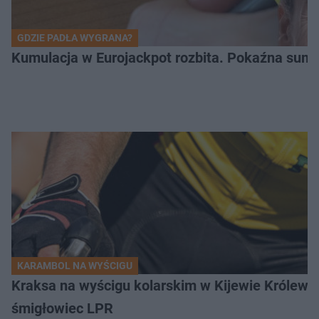
GDZIE PADŁA WYGRANA?
Kumulacja w Eurojackpot rozbita. Pokaźna sum
KARAMBOL NA WYŚCIGU
Kraksa na wyścigu kolarskim w Kijewie Królews
śmigłowiec LPR