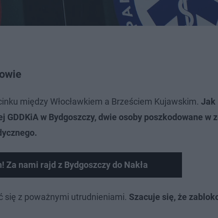
owie
dcinku między Włocławkiem a Brześciem Kujawskim.
Jak
ej GDDKiA w Bydgoszczy, dwie osoby poszkodowane w z
dycznego.
! Za nami rajd z Bydgoszczy do Nakła
yć się z poważnymi utrudnieniami.
Szacuje się, że zablo