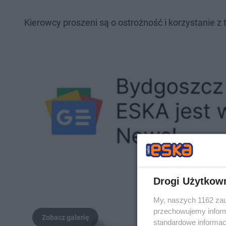
Kierowcy proszeni są o ostrożność i korzystanie z 
Drogi Użytkow
My, naszych 1162 zau
przechowujemy informa
standardowe informac