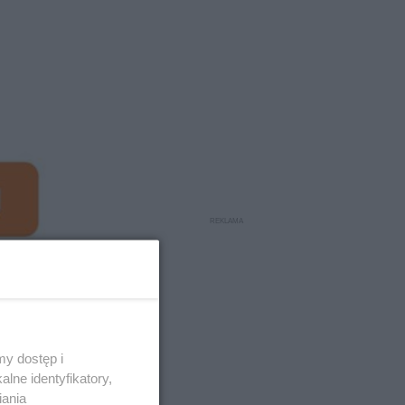
y dostęp i
lne identyfikatory,
4
iania