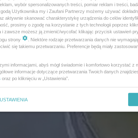
klam, wybór spersonalizowanych treści, pomiar reklam i treści, bad
 zgodą Użytkownika my i Zaufani Partnerzy możemy używać dokład
az aktywnie skanować charakterystykę urządzenia do celów identyfi
ść, prosimy o zgodę na korzystanie z tych technologii poprzez klikn
a i zawsze możesz ją zmienić/wycofać klikając przycisk ustawień pr
ogu strony
. Niektóre rodzaje przetwarzania danych nie wymagaj
iwić się takiemu przetwarzaniu. Preferencje będą miały zastosowanie
szymi informacjami, abyś mógł świadomie i komfortowo korzystać z
gółowe informacje dotyczące przetwarzania Twoich danych znajdzi
s
oraz po kliknięciu w „Ustawienia”.
USTAWIENIA