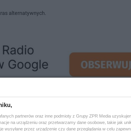
tras alternatywnych.
niku,
fanych partnerów oraz inne podmioty z Grupy ZPR Media uzyskujem
cje na urządzeniu oraz przetwarzamy dane osobowe, takie jak unika
je wysyłane przez urządzenie czy dane przeglądania w celu zapewn