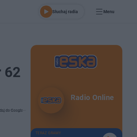
Słuchaj radia
Menu
r 62
Radio Online
daj do Google
TERAZ GRAMY