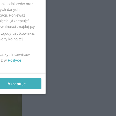
anie odbiorców oraz
nych danych
kacji. Ponieważ
ięcie „Akceptuję”.
ywatności znajdujący
ą zgody użytkownika,
 tylko na tej
 naszych serwisów
esz w
Polityce
Akceptuję