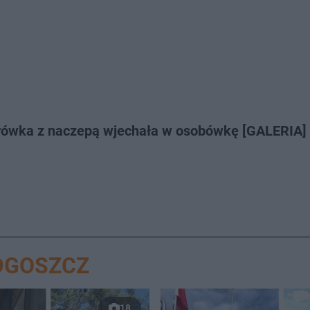
rówka z naczepą wjechała w osobówkę [GALERIA]
DGOSZCZ
18