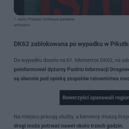
Autor: Pixabay/ Archiwum prywatne
ambulans
DK62 zablokowana po wypadku w Pikutk
Do wypadku doszło na 61. kilometrze DK62, na o
poinformował dyżurny Punktu Informacji Drogow
są obecnie pod opieką zespołów ratownictwa me
Rowerzyści opanowali region
Na miejscu pracują służby, a kierowcy muszą licz
drogi może potrwać nawet około trzech godzin.