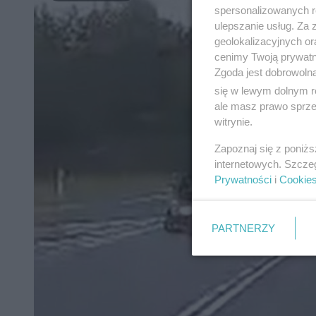
spersonalizowanych re
ulepszanie usług. Za
geolokalizacyjnych or
cenimy Twoją prywatno
Zgoda jest dobrowoln
się w lewym dolnym r
ale masz prawo sprzec
witrynie.
Zapoznaj się z poniż
internetowych. Szcze
Prywatności
i
Cookie
PARTNERZY