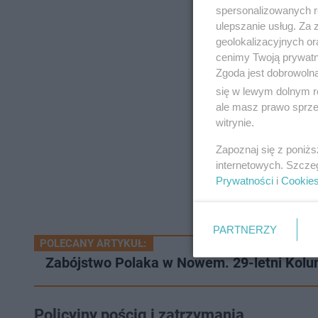
spersonalizowanych re
ulepszanie usług. Za
geolokalizacyjnych or
cenimy Twoją prywatno
Zgoda jest dobrowoln
się w lewym dolnym r
ale masz prawo sprzec
witrynie.
Zapoznaj się z poniż
internetowych. Szcze
Prywatności
i
Cookie
PARTNERZY
POLECANY ARTYKUŁ:
Zabójstwo Polaka w Nowem. 29-letni Kolum
Policyjny pościg i zatrzymania