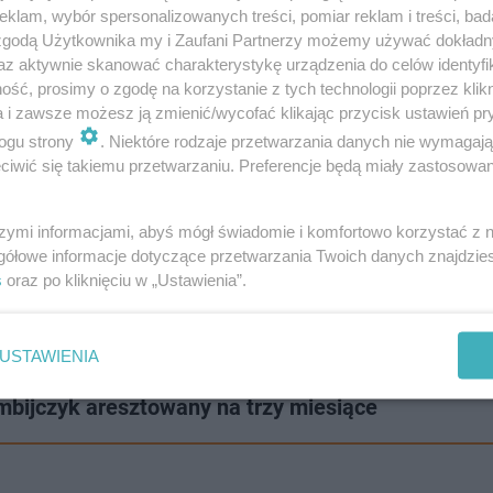
klam, wybór spersonalizowanych treści, pomiar reklam i treści, bad
 zgodą Użytkownika my i Zaufani Partnerzy możemy używać dokład
az aktywnie skanować charakterystykę urządzenia do celów identyfi
ść, prosimy o zgodę na korzystanie z tych technologii poprzez klikn
a i zawsze możesz ją zmienić/wycofać klikając przycisk ustawień pr
ogu strony
. Niektóre rodzaje przetwarzania danych nie wymagaj
iwić się takiemu przetwarzaniu. Preferencje będą miały zastosowanie
szymi informacjami, abyś mógł świadomie i komfortowo korzystać z
gółowe informacje dotyczące przetwarzania Twoich danych znajdzi
s
oraz po kliknięciu w „Ustawienia”.
USTAWIENIA
bijczyk aresztowany na trzy miesiące