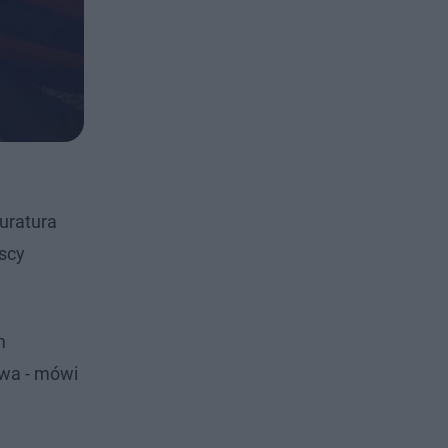
uratura
scy
m
twa - mówi