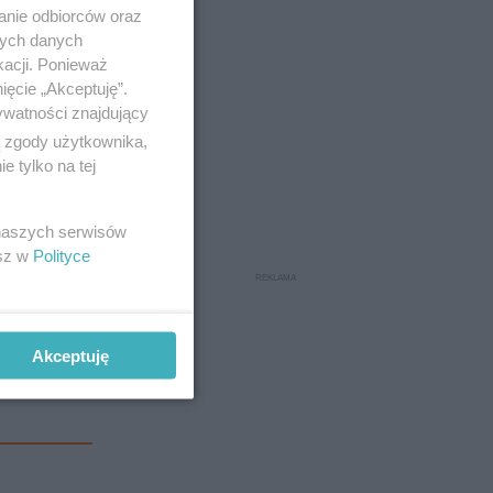
anie odbiorców oraz
nych danych
kacji. Ponieważ
ięcie „Akceptuję”.
ywatności znajdujący
ą zgody użytkownika,
 tylko na tej
 naszych serwisów
esz w
Polityce
Akceptuję