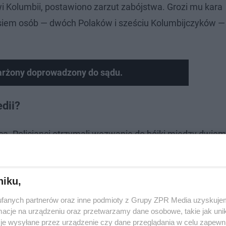
Kolumbii, postawiono zarzut zabójstwa. Grozi mu kara
siem osób — dwóch Polaków i sześciu Kolumbijczyków 
arżony doprowadzony do sądu.
dii?
ca. Policjanci otrzymali wezwanie do bójki między dwie
zasowych ustaleń policji wynika, że walka wywiązała s
szą ofiarą i głównym podejrzanym. W trakcie szarpanin
niku,
świeckiego, który zmarł w wyniku odniesionych obrażeń. 
dano śmiertelny cios. Dwie inne osoby odniosły w zdarze
fanych partnerów oraz inne podmioty z Grupy ZPR Media uzyskujem
cje na urządzeniu oraz przetwarzamy dane osobowe, takie jak unika
je wysyłane przez urządzenie czy dane przeglądania w celu zapewn