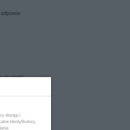
— odpowie
ma grupami
ię
y ugodzony
Policjanci
niu
y dostęp i
lne identyfikatory,
iania