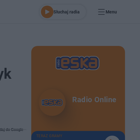
Słuchaj radia
Menu
yk
Radio Online
daj do Google
TERAZ GRAMY