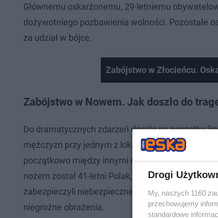
Głównemu oskarżonemu, 29-letniemu obywatelowi 
dożywotniego pozbawienia wolności. Pozostałe o
za udział w bójce.
Zabójstwo w Złocieńcu. Osk
Zabójstwo w Nowem. Jak doszło do trage
Do dramatycznych zdarzeń doszło na początku lip
mężczyzn przy jednym z lokali w Nowem. Z dotychc
początkowo między innymi osobami, a nie później
Drogi Użytkow
nożem został 41-letni Polak, mieszkaniec powiatu 
zabezpieczyli niebezpieczne narzędzie, którym za
My, naszych 1160 zau
przechowujemy informa
niegroźne obrażenia.
standardowe informac