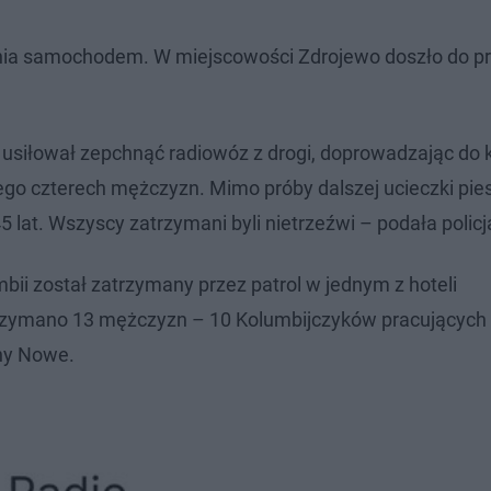
zenia samochodem. W miejscowości Zdrojewo doszło do p
usiłował zepchnąć radiowóz z drogi, doprowadzając do ko
niego czterech mężczyzn. Mimo próby dalszej ucieczki pie
 lat. Wszyscy zatrzymani byli nietrzeźwi – podała policj
bii został zatrzymany przez patrol w jednym z hoteli
trzymano 13 mężczyzn – 10 Kolumbijczyków pracujących
ny Nowe.