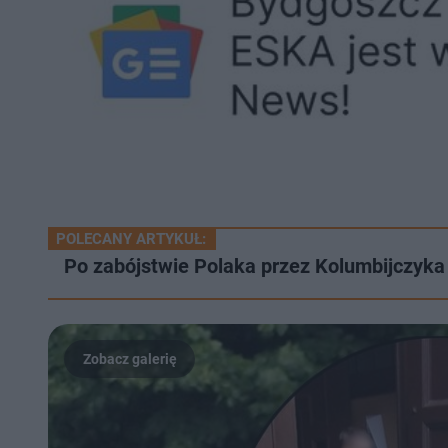
POLECANY ARTYKUŁ:
Po zabójstwie Polaka przez Kolumbijczyk