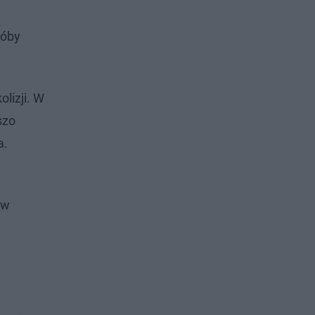
róby
lizji. W
szo
a.
 w