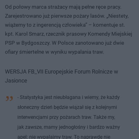
Od połowy marca strażacy mają pełne ręce pracy.
Zarejestrowano już pierwsze pożary lasów. „Niestety,
wiążemy to z ingerencją człowieka” – komentuje st.
kpt. Karol Smarz, rzecznik prasowy Komendy Miejskiej
PSP w Bydgoszczy. W Polsce zanotowano już dwie
ofiary śmiertelne w wyniku wypalania traw.
WERSJA FB_VII Europejskie Forum Rolnicze w
Jasionce
- Statystyka jest nieubłagana i wiemy, że każdy
słoneczny dzień będzie wiązał się z kolejnymi
interwencjami przy pożarach traw. Także my,
jak zawsze, mamy jednogłośny i bardzo ważny
apel: nie wypalajmy traw. To naprawdę nie