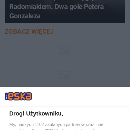
Radomiakiem. Dwa gole Petera
Gonzaleza
ZOBACZ WIĘCEJ
Drogi Użytkowniku,
My, naszych 1162 zaufanych partnerów oraz inne