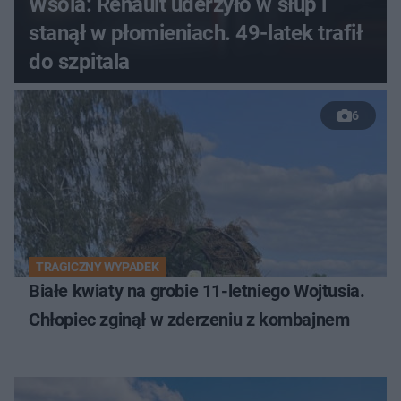
Wsola: Renault uderzyło w słup i
stanął w płomieniach. 49-latek trafił
do szpitala
6
TRAGICZNY WYPADEK
Białe kwiaty na grobie 11-letniego Wojtusia.
Chłopiec zginął w zderzeniu z kombajnem