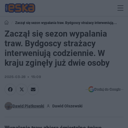
Zaczął się sezon wypalania traw. Bydgoscy strażacy interweniują
codziennie. W kraju zginęły już dwie osoby
Zaczął się sezon wypalania
traw. Bydgoscy strażacy
interweniują codziennie. W
kraju zginęły już dwie osoby
2025-03-28
15:09
Dodaj do Google
Dawid Piątkowski
Dawid Olszewski
Wypalanie traw zbiera śmiertelne żniwo.