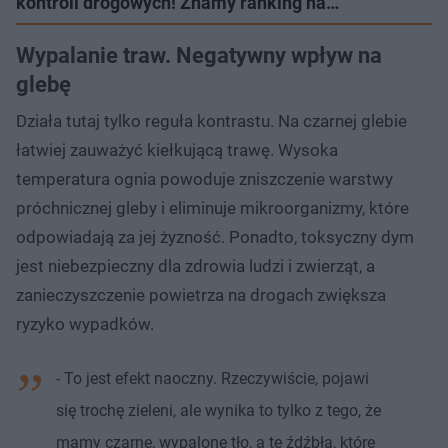
kontroli drogowych! Znamy ranking na…
Wypalanie traw. Negatywny wpływ na
glebę
Działa tutaj tylko reguła kontrastu. Na czarnej glebie
łatwiej zauważyć kiełkującą trawę. Wysoka
temperatura ognia powoduje zniszczenie warstwy
próchnicznej gleby i eliminuje mikroorganizmy, które
odpowiadają za jej żyzność. Ponadto, toksyczny dym
jest niebezpieczny dla zdrowia ludzi i zwierząt, a
zanieczyszczenie powietrza na drogach zwiększa
ryzyko wypadków.
- To jest efekt naoczny. Rzeczywiście, pojawi
się trochę zieleni, ale wynika to tylko z tego, że
mamy czarne, wypalone tło, a te źdźbła, które