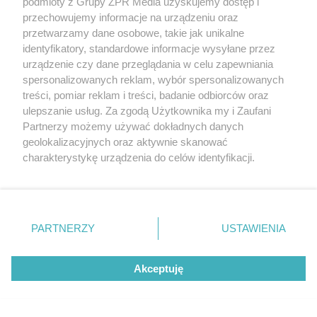
podmioty z Grupy ZPR Media uzyskujemy dostęp i
przechowujemy informacje na urządzeniu oraz
przetwarzamy dane osobowe, takie jak unikalne
identyfikatory, standardowe informacje wysyłane przez
urządzenie czy dane przeglądania w celu zapewniania
spersonalizowanych reklam, wybór spersonalizowanych
treści, pomiar reklam i treści, badanie odbiorców oraz
ulepszanie usług. Za zgodą Użytkownika my i Zaufani
Partnerzy możemy używać dokładnych danych
geolokalizacyjnych oraz aktywnie skanować
charakterystykę urządzenia do celów identyfikacji.
Żaden utwór zamieszczony w serwisie nie może być powielany i
Ponieważ cenimy Twoją prywatność, prosimy o zgodę na
rozpowszechniany lub dalej rozpowszechniany w jakikolwiek sposób (w
korzystanie z tych technologii poprzez kliknięcie
tym także elektroniczny lub mechaniczny) na jakimkolwiek polu
„Akceptuję”. Zgoda jest dobrowolna i zawsze możesz ją
eksploatacji w jakiejkolwiek formie, włącznie z umieszczaniem w
Internecie bez pisemnej zgody właściciela praw. Jakiekolwiek użycie lub
zmienić/wycofać klikając przycisk ustawień prywatności
wykorzystanie utworów w całości lub w części z naruszeniem prawa,
PARTNERZY
USTAWIENIA
znajdujący się w lewym dolnym rogu strony
. Niektóre
tzn. bez właściwej zgody, jest zabronione pod groźbą kary i może być
ścigane prawnie.
rodzaje przetwarzania danych nie wymagają zgody
Akceptuję
użytkownika, ale masz prawo sprzeciwić się takiemu
przetwarzaniu. Preferencje będą miały zastosowanie tylko
na tej witrynie.