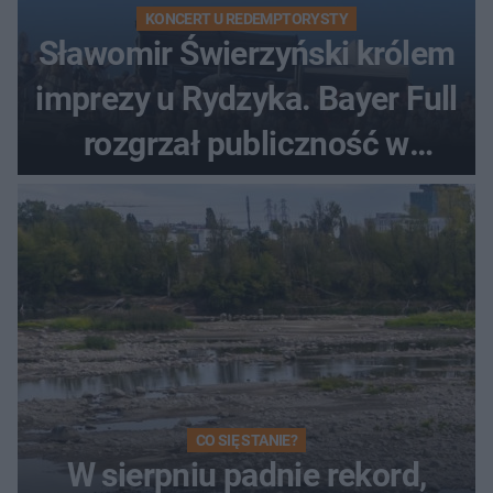
KONCERT U REDEMPTORYSTY
Sławomir Świerzyński królem
imprezy u Rydzyka. Bayer Full
rozgrzał publiczność w
Toruniu
CO SIĘ STANIE?
W sierpniu padnie rekord,