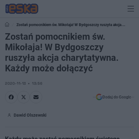
Zostań pomocnikiem św. Mikołaja! W Bydgoszczy ruszyła akcja
charytatywna. Każdy może dołączyć
Zostań pomocnikiem św.
Mikołaja! W Bydgoszczy
ruszyła akcja charytatywna.
Każdy może dołączyć
2020-11-13
13:56
Dodaj do Google
Dawid Olszewski
Każdy może zostać pomocnikiem świętego