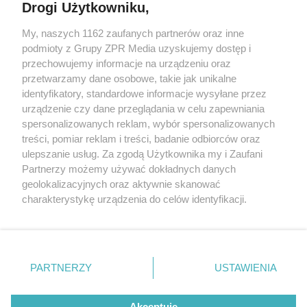
Drogi Użytkowniku,
My, naszych 1162 zaufanych partnerów oraz inne
Żaden utwór zamieszczony w serwisie nie może być powielany i
podmioty z Grupy ZPR Media uzyskujemy dostęp i
rozpowszechniany lub dalej rozpowszechniany w jakikolwiek sposób (w
tym także elektroniczny lub mechaniczny) na jakimkolwiek polu
przechowujemy informacje na urządzeniu oraz
eksploatacji w jakiejkolwiek formie, włącznie z umieszczaniem w
przetwarzamy dane osobowe, takie jak unikalne
Internecie bez pisemnej zgody właściciela praw. Jakiekolwiek użycie lub
identyfikatory, standardowe informacje wysyłane przez
wykorzystanie utworów w całości lub w części z naruszeniem prawa,
tzn. bez właściwej zgody, jest zabronione pod groźbą kary i może być
urządzenie czy dane przeglądania w celu zapewniania
ścigane prawnie.
spersonalizowanych reklam, wybór spersonalizowanych
treści, pomiar reklam i treści, badanie odbiorców oraz
ulepszanie usług. Za zgodą Użytkownika my i Zaufani
Partnerzy możemy używać dokładnych danych
geolokalizacyjnych oraz aktywnie skanować
charakterystykę urządzenia do celów identyfikacji.
Ponieważ cenimy Twoją prywatność, prosimy o zgodę na
O nas
korzystanie z tych technologii poprzez kliknięcie
Informacje prawne
„Akceptuję”. Zgoda jest dobrowolna i zawsze możesz ją
zmienić/wycofać klikając przycisk ustawień prywatności
PARTNERZY
USTAWIENIA
Nasze serwisy
znajdujący się w lewym dolnym rogu strony
. Niektóre
rodzaje przetwarzania danych nie wymagają zgody
© 2026 Grupa ZPR Media
Akceptuję