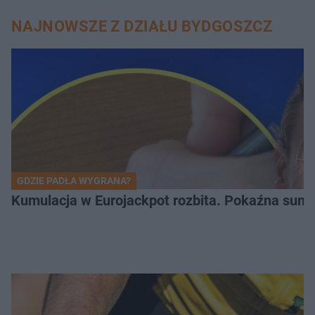
NAJNOWSZE Z DZIAŁU BYDGOSZCZ
GDZIE PADŁA WYGRANA?
Kumulacja w Eurojackpot rozbita. Pokaźna sum