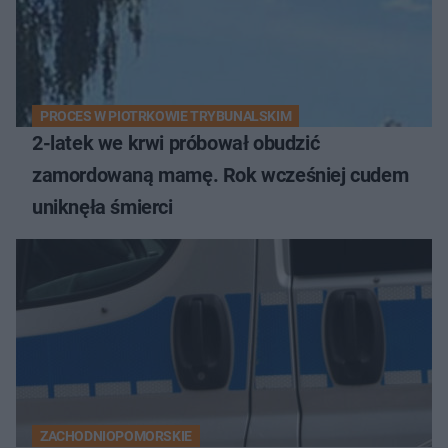
PROCES W PIOTRKOWIE TRYBUNALSKIM
2-latek we krwi próbował obudzić
zamordowaną mamę. Rok wcześniej cudem
uniknęła śmierci
ZACHODNIOPOMORSKIE