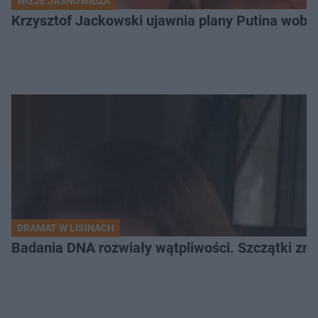
WIZJE JASNOWIDZA
Krzysztof Jackowski ujawnia plany Putina wobec 
DRAMAT W LISINACH
Badania DNA rozwiały wątpliwości. Szczątki znal