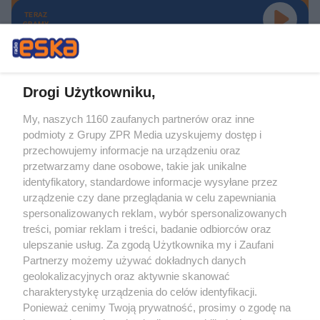
TERAZ
GRAMY
Drogi Użytkowniku,
My, naszych 1160 zaufanych partnerów oraz inne
Żaden utwór zamieszczony w serwisie nie może być powielany i
podmioty z Grupy ZPR Media uzyskujemy dostęp i
rozpowszechniany lub dalej rozpowszechniany w jakikolwiek sposób (w
tym także elektroniczny lub mechaniczny) na jakimkolwiek polu
przechowujemy informacje na urządzeniu oraz
eksploatacji w jakiejkolwiek formie, włącznie z umieszczaniem w Internecie
przetwarzamy dane osobowe, takie jak unikalne
bez pisemnej zgody właściciela praw. Jakiekolwiek użycie lub
wykorzystanie utworów w całości lub w części z naruszeniem prawa, tzn.
identyfikatory, standardowe informacje wysyłane przez
bez właściwej zgody, jest zabronione pod groźbą kary i może być ścigane
urządzenie czy dane przeglądania w celu zapewniania
prawnie.
spersonalizowanych reklam, wybór spersonalizowanych
treści, pomiar reklam i treści, badanie odbiorców oraz
ulepszanie usług. Za zgodą Użytkownika my i Zaufani
Partnerzy możemy używać dokładnych danych
geolokalizacyjnych oraz aktywnie skanować
charakterystykę urządzenia do celów identyfikacji.
O nas
Ponieważ cenimy Twoją prywatność, prosimy o zgodę na