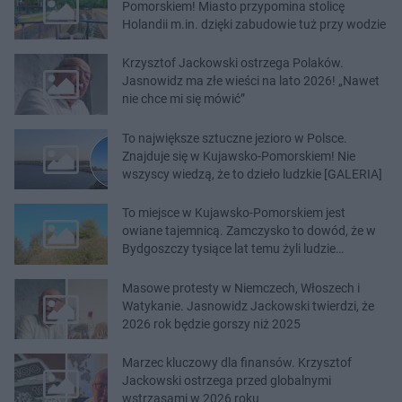
Pomorskiem! Miasto przypomina stolicę
Holandii m.in. dzięki zabudowie tuż przy wodzie
Krzysztof Jackowski ostrzega Polaków.
Jasnowidz ma złe wieści na lato 2026! „Nawet
nie chce mi się mówić”
To największe sztuczne jezioro w Polsce.
Znajduje się w Kujawsko-Pomorskiem! Nie
wszyscy wiedzą, że to dzieło ludzkie [GALERIA]
To miejsce w Kujawsko-Pomorskiem jest
owiane tajemnicą. Zamczysko to dowód, że w
Bydgoszczy tysiące lat temu żyli ludzie
[GALERIA]
Masowe protesty w Niemczech, Włoszech i
Watykanie. Jasnowidz Jackowski twierdzi, że
2026 rok będzie gorszy niż 2025
Marzec kluczowy dla finansów. Krzysztof
Jackowski ostrzega przed globalnymi
wstrząsami w 2026 roku