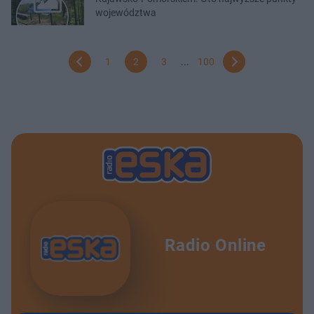
województwa
1
2
3
...
100
Radio Online