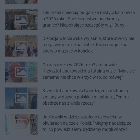
Tak przed śmiercią bułgarska mistyczka mówiła
o 2026 roku. Społeczeństwo przekroczy
granice? Niepokojące szczegóły wizji Baby
Wangi
Diecezja włocławska wyjaśnia, które utwory nie
mogą wybrzmieć na ślubie. Kuria reaguje na
spory o muzykę w kościele
Co nas czeka w 2026 roku? Jasnowidz
Krzysztof Jackowski ma fatalną wizję. "Mnie się
samemu nie chce wierzyć w to, co mówię"
Krzysztof Jackowski twierdzi, że nadchodzą
zmiany w dużych polskich miastach. „Ten rok
obedrze nas z wielu rzeczy”
Jackowski widzi szczupłego człowieka w
okularach na czele Polski. "Miejmy nadzieję, że
to, co powiedziałem, będziemy mogli włożyć
między bajki"