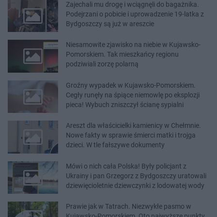
Zajechali mu drogę i wciągnęli do bagażnika.
Podejrzani o pobicie i uprowadzenie 19-latka z
Bydgoszczy są już w areszcie
Niesamowite zjawisko na niebie w Kujawsko-
Pomorskiem. Tak mieszkańcy regionu
podziwiali zorzę polarną
Groźny wypadek w Kujawsko-Pomorskiem.
Cegły runęły na śpiące niemowlę po eksplozji
pieca! Wybuch zniszczył ścianę sypialni
Areszt dla właścicielki kamienicy w Chełmnie.
Nowe fakty w sprawie śmierci matki i trojga
dzieci. W tle fałszywe dokumenty
Mówi o nich cała Polska! Były policjant z
Ukrainy i pan Grzegorz z Bydgoszczy uratowali
dziewięcioletnie dziewczynki z lodowatej wody
Prawie jak w Tatrach. Niezwykłe pasmo w
Kujawsko-Pomorskiem. Oto najwyższe punkty