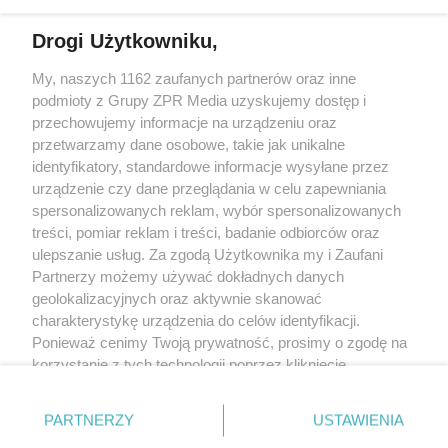
Drogi Użytkowniku,
My, naszych 1162 zaufanych partnerów oraz inne
Żaden utwór zamieszczony w serwisie nie może być powielany i
podmioty z Grupy ZPR Media uzyskujemy dostęp i
rozpowszechniany lub dalej rozpowszechniany w jakikolwiek sposób (w
tym także elektroniczny lub mechaniczny) na jakimkolwiek polu
przechowujemy informacje na urządzeniu oraz
eksploatacji w jakiejkolwiek formie, włącznie z umieszczaniem w Internecie
przetwarzamy dane osobowe, takie jak unikalne
bez pisemnej zgody właściciela praw. Jakiekolwiek użycie lub
wykorzystanie utworów w całości lub w części z naruszeniem prawa, tzn.
identyfikatory, standardowe informacje wysyłane przez
bez właściwej zgody, jest zabronione pod groźbą kary i może być ścigane
urządzenie czy dane przeglądania w celu zapewniania
prawnie.
spersonalizowanych reklam, wybór spersonalizowanych
treści, pomiar reklam i treści, badanie odbiorców oraz
ulepszanie usług. Za zgodą Użytkownika my i Zaufani
Partnerzy możemy używać dokładnych danych
geolokalizacyjnych oraz aktywnie skanować
charakterystykę urządzenia do celów identyfikacji.
O nas
Ponieważ cenimy Twoją prywatność, prosimy o zgodę na
korzystanie z tych technologii poprzez kliknięcie
Informacje prawne
„Akceptuję”. Zgoda jest dobrowolna i zawsze możesz ją
zmienić/wycofać klikając przycisk ustawień prywatności
Nasze serwisy
PARTNERZY
USTAWIENIA
znajdujący się w lewym dolnym rogu strony
. Niektóre