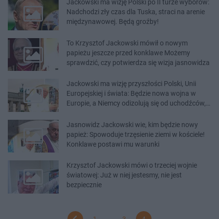
Jackowski ma wizję Polski po II turze wyborów:
Nadchodzi zły czas dla Tuska, straci na arenie
międzynawowej. Będą groźby!
To Krzysztof Jackowski mówił o nowym
papieżu jeszcze przed konklawe Możemy
sprawdzić, czy potwierdza się wizja jasnowidza
Jackowski ma wizję przyszłości Polski, Unii
Europejskiej i świata: Będzie nowa wojna w
Europie, a Niemcy odizolują się od uchodźców,
także z Polski
Jasnowidz Jackowski wie, kim będzie nowy
papież: Spowoduje trzęsienie ziemi w kościele!
Konklawe postawi mu warunki
Krzysztof Jackowski mówi o trzeciej wojnie
światowej: Już w niej jestesmy, nie jest
bezpiecznie
1
...
3
4