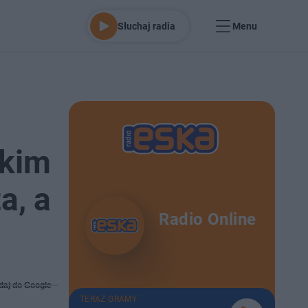
Słuchaj radia
Menu
skim
a, a
Radio Online
daj do Google
TERAZ GRAMY