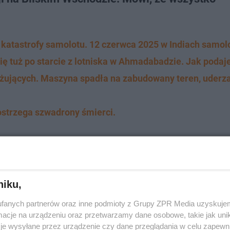
n katastrofy samolotu. 12 czerwca 2025 w Indiach samol
się tuż po starcie z lotniska w Ahmadabadzie. Jak podaje
óżujących. Maszyna spadła na zabudowany teren, uderz
ostrzega szwadrony śmierci.
niku,
fanych partnerów oraz inne podmioty z Grupy ZPR Media uzyskujem
cje na urządzeniu oraz przetwarzamy dane osobowe, takie jak unika
je wysyłane przez urządzenie czy dane przeglądania w celu zapewn