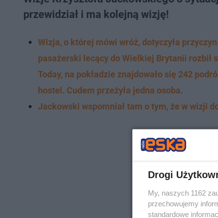
przewidział i ma kolejną wizję!
Wizja, o której mówi wróż, dotyczyła przyczy
pasażerski lecący do Wielkiej Brytanii rozbił 
Today, na pokładzie znajdowało się 242 podr
hostel. Cudem przeżyła jedna osoba.
Jackowski wspomniał tam o tym, że w wizji d
Drogi Użytkow
My, naszych 1162 zau
przechowujemy informa
standardowe informac