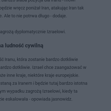
będzie wręcz poniżał Iran, atakując Iran tak
e. Ale to nie potrwa długo - dodaje.
zagrożą dyplomatycznie Izraelowi.
na ludność cywilną
ść Iranu, która zostanie bardzo dotkliwie
rdzo dotkliwie. Izrael chce zaangażować w
e inne kraje, niektóre kraje europejskie.
staną za Iranem i będzie tutaj bardzo istotna
tym wypadku zagrożą Izraelowi, kiedy ta
zie eskalowała - opowiada jasnowidz.