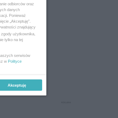
anie odbiorców oraz
nych danych
kacji. Ponieważ
ięcie „Akceptuję”.
ywatności znajdujący
ą zgody użytkownika,
 tylko na tej
 naszych serwisów
esz w
Polityce
Akceptuję