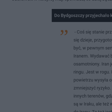
Do Bydgoszczy przyjechało k
- Coś się stanie pr
się dzieje, przygot
być, w pewnym sensi
Iranem. Wydawać by 
osamotniony. Iran j
ringu. Jest w rogu.
powietrzu wysyła on
zmniejszyć ryzyko.
innych terenów, gd
są w Iraku, ale też
do Iranu. To też je