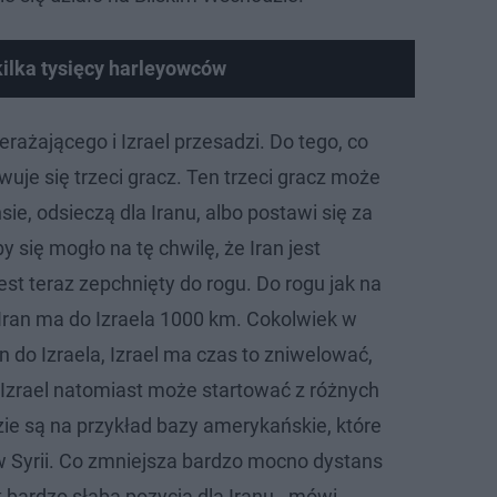
ilka tysięcy harleyowców
zerażającego i Izrael przesadzi. Do tego, co
owuje się trzeci gracz. Ten trzeci gracz może
e, odsieczą dla Iranu, albo postawi się za
się mogło na tę chwilę, że Iran jest
est teraz zepchnięty do rogu. Do rogu jak na
 Iran ma do Izraela 1000 km. Cokolwiek w
 do Izraela, Izrael ma czas to zniwelować,
 Izrael natomiast może startować z różnych
zie są na przykład bazy amerykańskie, które
 w Syrii. Co zmniejsza bardzo mocno dystans
st bardzo słaba pozycja dla Iranu - mówi