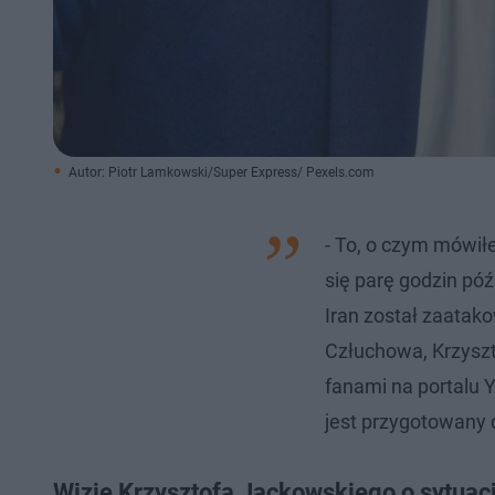
Autor: Piotr Lamkowski/Super Express/ Pexels.com
- To, o czym mówił
się parę godzin póź
Iran został zaatako
Człuchowa, Krzyszto
fanami na portalu 
jest przygotowany 
Wizje Krzysztofa Jackowskiego o sytuacj