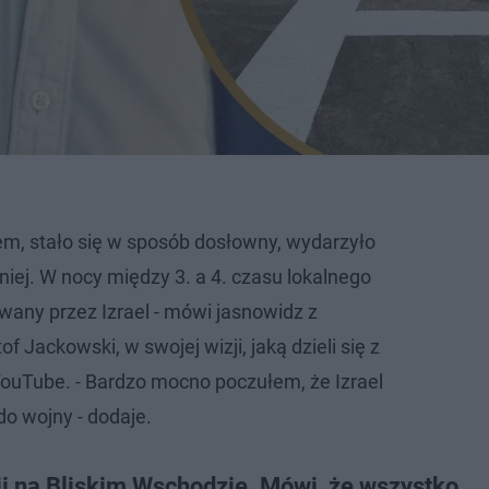
em, stało się w sposób dosłowny, wydarzyło
niej. W nocy między 3. a 4. czasu lokalnego
wany przez Izrael - mówi jasnowidz z
f Jackowski, w swojej wizji, jaką dzieli się z
YouTube. - Bardzo mocno poczułem, że Izrael
do wojny - dodaje.
i na Bliskim Wschodzie. Mówi, że wszystko