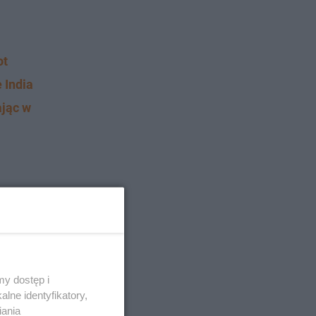
ot
 India
ając w
y dostęp i
lne identyfikatory,
iania