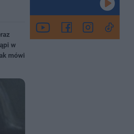
eraz
ąpi w
Tak mówi