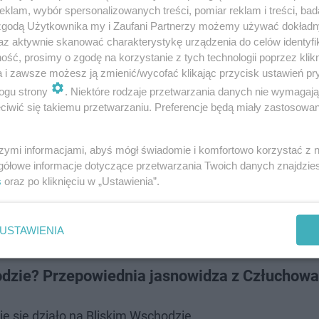
klam, wybór spersonalizowanych treści, pomiar reklam i treści, bad
 zgodą Użytkownika my i Zaufani Partnerzy możemy używać dokład
az aktywnie skanować charakterystykę urządzenia do celów identyfi
ść, prosimy o zgodę na korzystanie z tych technologii poprzez klikn
a i zawsze możesz ją zmienić/wycofać klikając przycisk ustawień pr
ogu strony
. Niektóre rodzaje przetwarzania danych nie wymagaj
nych celach.
iwić się takiemu przetwarzaniu. Preferencje będą miały zastosowanie
t na Bliskim Wschodzie
szymi informacjami, abyś mógł świadomie i komfortowo korzystać z
gółowe informacje dotyczące przetwarzania Twoich danych znajdzi
s
oraz po kliknięciu w „Ustawienia”.
bardzo precyzyjnych niedługo nastąpi czas
 nastąpi odwet, ale trzy państwa wejdą w
wojnę - mówi Jackowski.
USTAWIENIA
odzie? Przepowiednia jasnowidza z Człuchowa
ie się działo na Bliskim Wschodzie.