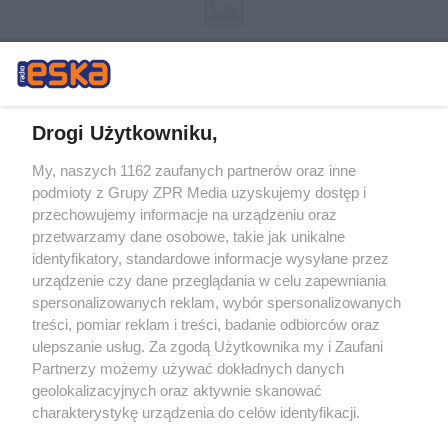
Drogi Użytkowniku,
My, naszych 1162 zaufanych partnerów oraz inne
Żaden utwór zamieszczony w serwisie nie może być powielany i
podmioty z Grupy ZPR Media uzyskujemy dostęp i
rozpowszechniany lub dalej rozpowszechniany w jakikolwiek sposób (w
tym także elektroniczny lub mechaniczny) na jakimkolwiek polu
przechowujemy informacje na urządzeniu oraz
eksploatacji w jakiejkolwiek formie, włącznie z umieszczaniem w
przetwarzamy dane osobowe, takie jak unikalne
Internecie bez pisemnej zgody właściciela praw. Jakiekolwiek użycie lub
identyfikatory, standardowe informacje wysyłane przez
wykorzystanie utworów w całości lub w części z naruszeniem prawa,
tzn. bez właściwej zgody, jest zabronione pod groźbą kary i może być
urządzenie czy dane przeglądania w celu zapewniania
ścigane prawnie.
spersonalizowanych reklam, wybór spersonalizowanych
treści, pomiar reklam i treści, badanie odbiorców oraz
ulepszanie usług. Za zgodą Użytkownika my i Zaufani
Partnerzy możemy używać dokładnych danych
geolokalizacyjnych oraz aktywnie skanować
charakterystykę urządzenia do celów identyfikacji.
Ponieważ cenimy Twoją prywatność, prosimy o zgodę na
O nas