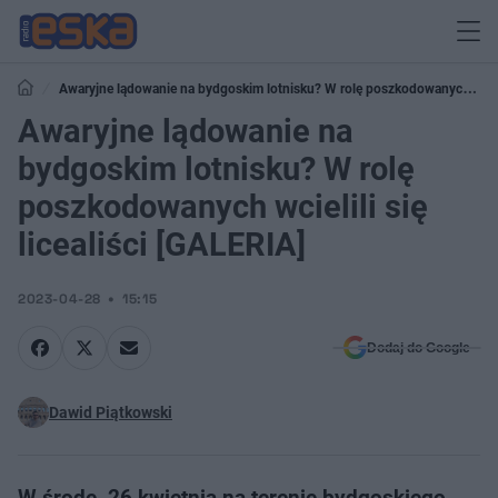
Awaryjne lądowanie na bydgoskim lotnisku? W rolę poszkodowanych
wcielili się licealiści [GALERIA]
Awaryjne lądowanie na
bydgoskim lotnisku? W rolę
poszkodowanych wcielili się
licealiści [GALERIA]
2023-04-28
15:15
Dodaj do Google
Dawid Piątkowski
W środę, 26 kwietnia na terenie bydgoskiego