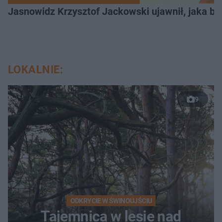
Jasnowidz Krzysztof Jackowski ujawnił, jaka bę
LOKALNIE:
9
ODKRYCIE W ŚWINOUJŚCIU
Tajemnica w lesie nad