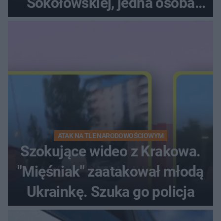
Sokołowskiej, jedna osoba
ranna!
ATAK NA TLE NARODOWOŚCIOWYM
Szokujące wideo z Krakowa.
"Mięśniak" zaatakował młodą
Ukrainkę. Szuka go policja