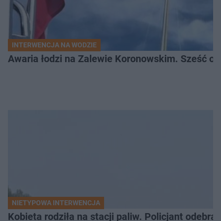
INTERWENCJA NA WODZIE
Awaria łodzi na Zalewie Koronowskim. Sześć os
NIETYPOWA INTERWENCJA
Kobieta rodziła na stacji paliw. Policjant odebra