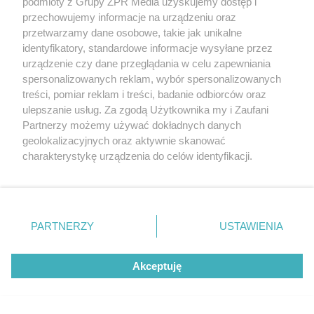
podmioty z Grupy ZPR Media uzyskujemy dostęp i
przechowujemy informacje na urządzeniu oraz
przetwarzamy dane osobowe, takie jak unikalne
identyfikatory, standardowe informacje wysyłane przez
urządzenie czy dane przeglądania w celu zapewniania
spersonalizowanych reklam, wybór spersonalizowanych
treści, pomiar reklam i treści, badanie odbiorców oraz
ulepszanie usług. Za zgodą Użytkownika my i Zaufani
Partnerzy możemy używać dokładnych danych
geolokalizacyjnych oraz aktywnie skanować
charakterystykę urządzenia do celów identyfikacji.
Ponieważ cenimy Twoją prywatność, prosimy o zgodę na
korzystanie z tych technologii poprzez kliknięcie
„Akceptuję”. Zgoda jest dobrowolna i zawsze możesz ją
zmienić/wycofać klikając przycisk ustawień prywatności
PARTNERZY
USTAWIENIA
znajdujący się w lewym dolnym rogu strony
. Niektóre
rodzaje przetwarzania danych nie wymagają zgody
Akceptuję
użytkownika, ale masz prawo sprzeciwić się takiemu
przetwarzaniu. Preferencje będą miały zastosowanie tylko
na tej witrynie.