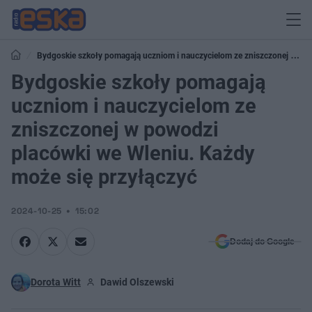
Bydgoskie szkoły pomagają uczniom i nauczycielom ze zniszczonej w
powodzi placówki we Wleniu. Każdy może się przyłączyć
Bydgoskie szkoły pomagają
uczniom i nauczycielom ze
zniszczonej w powodzi
placówki we Wleniu. Każdy
może się przyłączyć
2024-10-25
15:02
Dodaj do Google
Dorota Witt
Dawid Olszewski