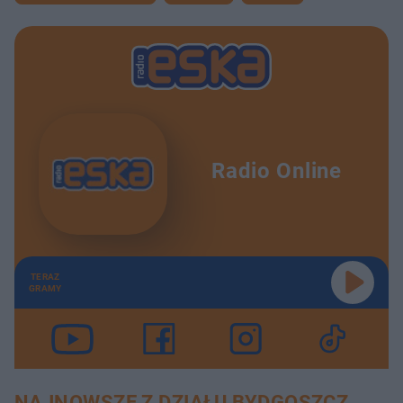
Radio Online
TERAZ
GRAMY
NAJNOWSZE Z DZIAŁU BYDGOSZCZ