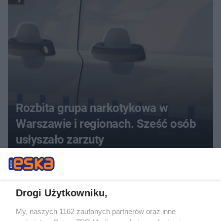
Rozbita grupa narkotykowa w
Warszawie i regionach. Sześć osób
usłyszało zarzuty
ZOBACZ WIĘCEJ
Drogi Użytkowniku,
My, naszych 1162 zaufanych partnerów oraz inne