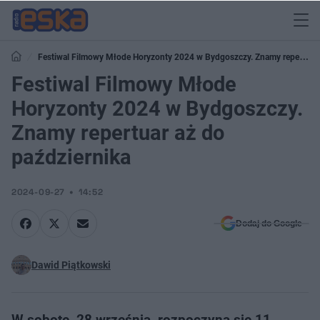
Festiwal Filmowy Młode Horyzonty 2024 w Bydgoszczy. Znamy repertuar
aż do października
Festiwal Filmowy Młode
Horyzonty 2024 w Bydgoszczy.
Znamy repertuar aż do
października
2024-09-27
14:52
Dodaj do Google
Dawid Piątkowski
W sobotę, 28 września, rozpoczyna się 11.