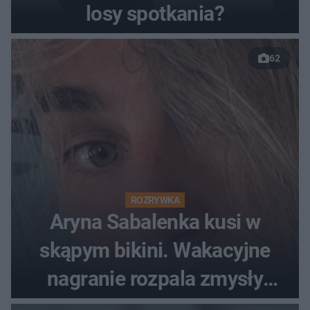
losy spotkania?
62
ROZRYWKA
Aryna Sabalenka kusi w
skąpym bikini. Wakacyjne
nagranie rozpala zmysły
fanów