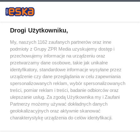
Drogi Użytkowniku,
My, naszych 1162 zaufanych partnerów oraz inne
Żaden utwór zamieszczony w serwisie nie może być powielany i
podmioty z Grupy ZPR Media uzyskujemy dostęp i
rozpowszechniany lub dalej rozpowszechniany w jakikolwiek sposób (w
tym także elektroniczny lub mechaniczny) na jakimkolwiek polu
przechowujemy informacje na urządzeniu oraz
eksploatacji w jakiejkolwiek formie, włącznie z umieszczaniem w
przetwarzamy dane osobowe, takie jak unikalne
Internecie bez pisemnej zgody właściciela praw. Jakiekolwiek użycie lub
identyfikatory, standardowe informacje wysyłane przez
wykorzystanie utworów w całości lub w części z naruszeniem prawa,
tzn. bez właściwej zgody, jest zabronione pod groźbą kary i może być
urządzenie czy dane przeglądania w celu zapewniania
ścigane prawnie.
spersonalizowanych reklam, wybór spersonalizowanych
treści, pomiar reklam i treści, badanie odbiorców oraz
ulepszanie usług. Za zgodą Użytkownika my i Zaufani
Partnerzy możemy używać dokładnych danych
geolokalizacyjnych oraz aktywnie skanować
charakterystykę urządzenia do celów identyfikacji.
Ponieważ cenimy Twoją prywatność, prosimy o zgodę na
O nas
korzystanie z tych technologii poprzez kliknięcie
Informacje prawne
„Akceptuję”. Zgoda jest dobrowolna i zawsze możesz ją