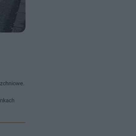
erzchniowe.
unkach