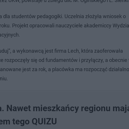
z UKW, powstaje u zbiegu ulic M. Ogińskiego i L. Sieńki
 dla studentów pedagogiki. Uczelnia złożyła wniosek o
 roku. Projekt opracowali nauczyciele akademiccy Wydzia
acyjnych.
uduj”, a wykonawcą jest firma Lech, która zaoferowała
ace rozpoczęły się od fundamentów i przyłączy, a obecnie
nowane jest za rok, a placówka ma rozpocząć działaln
niu.
. Nawet mieszkańcy regionu maj
iem tego QUIZU