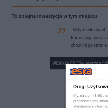
To kolejna inwestycja w tym miejscu
- W tym roku przeb
Bartodziejach zys
chodniki po stronie
WERSJA FB_"Świąteczna Siód
Drogi Użytkow
My, naszych 1160 zau
przechowujemy informa
standardowe informac