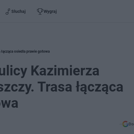
Słuchaj
Wygraj
 łącząca osiedla prawie gotowa
ulicy Kazimierza
zczy. Trasa łącząca
owa
Do