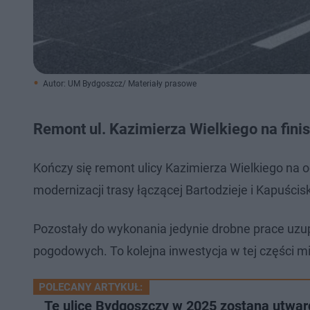
Autor: UM Bydgoszcz/ Materiały prasowe
Remont ul. Kazimierza Wielkiego na fini
Kończy się remont ulicy Kazimierza Wielkiego na o
modernizacji trasy łączącej Bartodzieje i Kapuści
Pozostały do wykonania jedynie drobne prace uzu
pogodowych. To kolejna inwestycja w tej części m
POLECANY ARTYKUŁ:
Te ulice Bydgoszczy w 2025 zostaną utward