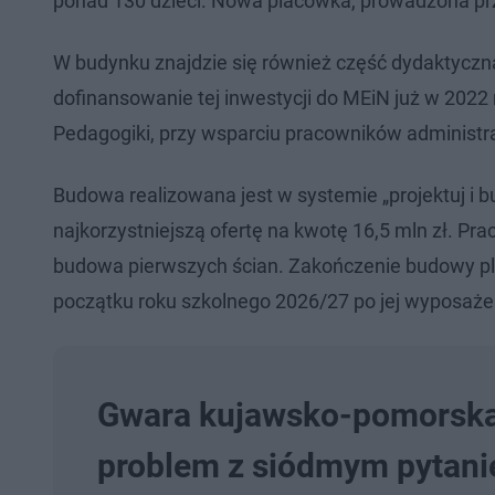
ponad 130 dzieci. Nowa placówka, prowadzona prze
W budynku znajdzie się również część dydaktyczna
dofinansowanie tej inwestycji do MEiN już w 2022
Pedagogiki, przy wsparciu pracowników administr
Budowa realizowana jest w systemie „projektuj i b
najkorzystniejszą ofertę na kwotę 16,5 mln zł. Pr
budowa pierwszych ścian. Zakończenie budowy pla
początku roku szkolnego 2026/27 po jej wyposaże
Gwara kujawsko-pomorska
problem z siódmym pytan