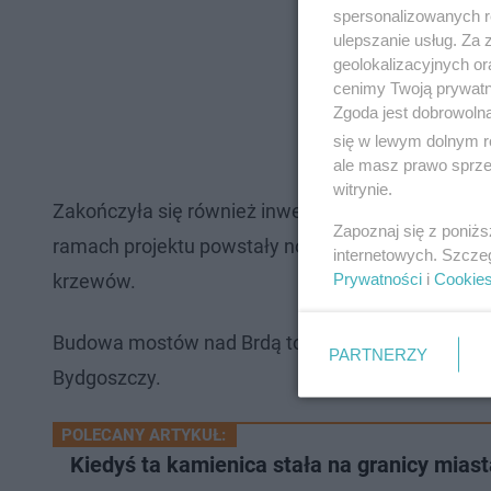
spersonalizowanych re
ulepszanie usług. Za
geolokalizacyjnych or
cenimy Twoją prywatno
Zgoda jest dobrowoln
się w lewym dolnym r
ale masz prawo sprzec
witrynie.
Zakończyła się również inwestycja warta 170 ml
Zapoznaj się z poniż
ramach projektu powstały nowe jezdnie, torowiska
internetowych. Szcze
Prywatności
i
Cookie
krzewów.
Budowa mostów nad Brdą to jedna z największych i
PARTNERZY
Bydgoszczy.
POLECANY ARTYKUŁ:
Kiedyś ta kamienica stała na granicy mias