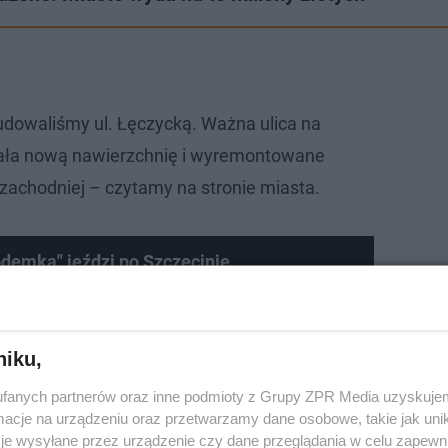
udowaliśmy ul. Łęczycką. Ważna ulica na
kała nową nawierzchnię i wyremontowane
 zachodniej – czytamy na stronie miasta.
emka" jeździ po Szczecinie
niku,
fanych partnerów oraz inne podmioty z Grupy ZPR Media uzyskujem
cje na urządzeniu oraz przetwarzamy dane osobowe, takie jak unika
je wysyłane przez urządzenie czy dane przeglądania w celu zapewn