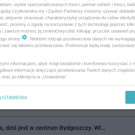
klam, wybór spersonalizowanych treści, pomiar reklam i treści, bad
 zgodą Użytkownika my i Zaufani Partnerzy możemy używać dokład
az aktywnie skanować charakterystykę urządzenia do celów identyfi
ść, prosimy o zgodę na korzystanie z tych technologii poprzez klikn
a i zawsze możesz ją zmienić/wycofać klikając przycisk ustawień pr
ogu strony
. Niektóre rodzaje przetwarzania danych nie wymagaj
iwić się takiemu przetwarzaniu. Preferencje będą miały zastosowanie
n zł związana z budową dwóch mostów Kazimierza Wielki
szymi informacjami, abyś mógł świadomie i komfortowo korzystać z
, chodniki oraz drogi rowerowe. Zasadzono także setki d
gółowe informacje dotyczące przetwarzania Twoich danych znajdzi
s
oraz po kliknięciu w „Ustawienia”.
nwestycji ostatnich lat, która znacząco poprawiła komu
USTAWIENIA
ta, dziś jest w centrum Bydgoszczy. Wł…