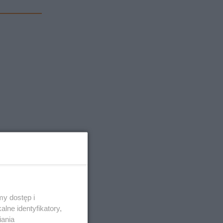
y dostęp i
lne identyfikatory,
iania