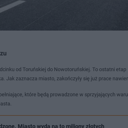
szu
dcinku od Toruńskiej do Nowotoruńskiej. To ostatni etap
ska. Jak zaznacza miasto, zakończyły się już prace nawi
pełniające, które będą prowadzone w sprzyjających war
iasta.
zone. Miasto wyda na to miliony złotych