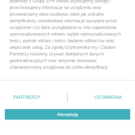
podmioty z Grupy ZPR Media uzyskujemy dostęp i
przechowujemy informacje na urządzeniu oraz
przetwarzamy dane osobowe, takie jak unikalne
identyfikatory, standardowe informacje wysyłane przez
urządzenie czy dane przeglądania w celu zapewniania
spersonalizowanych reklam, wybór spersonalizowanych
treści, pomiar reklam i treści, badanie odbiorców oraz
ulepszanie usług. Za zgodą Użytkownika my i Zaufani
WZRUSZAJĄCE SŁOWA
Partnerzy możemy używać dokładnych danych
geolokalizacyjnych oraz aktywnie skanować
Nie zawahali się ani chwili. Ich reakcja uratowa
charakterystykę urządzenia do celów identyfikacji.
Ponieważ cenimy Twoją prywatność, prosimy o zgodę na
korzystanie z tych technologii poprzez kliknięcie
„Akceptuję”. Zgoda jest dobrowolna i zawsze możesz ją
zmienić/wycofać klikając przycisk ustawień prywatności
LOKALNIE:
PARTNERZY
USTAWIENIA
znajdujący się w lewym dolnym rogu strony
. Niektóre
rodzaje przetwarzania danych nie wymagają zgody
Akceptuję
użytkownika, ale masz prawo sprzeciwić się takiemu
przetwarzaniu. Preferencje będą miały zastosowanie tylko
na tej witrynie.