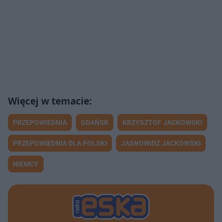
Dr Bonikowska: Trump SZYKUJE ZEMSTĘ na Putinie! KATASTROFA w polskiej armii! Rosji nie da się WYGUMKOWAĆ! EXPRESS BIEDRZYCKIEJ
31:17
Kowal UJAWNIA: Kaczyński BATOŻY Czarnka! Ukraina NIE WEJDZIE do Unii bez Polski! Wojna informacyjna ZYSKUJE Rosja! EXPRESS BIEDRZYCKIEJ
28:35
Prof. Pietrzyk-Zieniewicz: Czarnek posługuje się JĘZYKIEM KREMLA! Żurek ZABRAKŁO ODWAGI! Zełenski POŻAŁUJE tej decyzji! EXPRESS BIEDRZYCKIEJ
41:53
Leo: ATAK NA UKRAIŃSKIE DZIEWCZYNKI! Pierwsza Dama ROZCZAROWANA! Pełczyńska-Nałęcz JEDNĄ NOGĄ poza rządem! NOWE BAZY w Polsce?! EXPRESS BIEDRZYCKIEJ
27:10
BYŁY AMBASADOR UJAWNIA: Rosjanie PRZEKUPUJĄ organizacje sportowe! Ukraina w KŁOPOTACH z Unią! Prawica BUDZI DEMONY! EXPRESS BIEDRZYCKIEJ
30:03
PRZEPOWIEDNIA
GDAŃSK
KRZYSZTOF JACKOWSKI
Scheuring-Wielgus: Jakim trzeba być BYDLAKIEM?! Kosiniak-Kamysz to HAMULCOWY! Wylewa się SZAMBO nieprawidłowości! EXPRESS BIEDRZYCKIEJ
25:31
PRZEPOWIEDNIA DLA POLSKI
JASNOWIDZ JACKOWSKI
Długosz, Nizinkiewicz: TRUMP JAK KRÓL?! Prezydent WIEDZIAŁ, KANCELARIA KŁAMIE! SKANDAL na szczycie NATO! EXPRESS BIEDRZYCKIEJ
1:06:02
NIEMCY