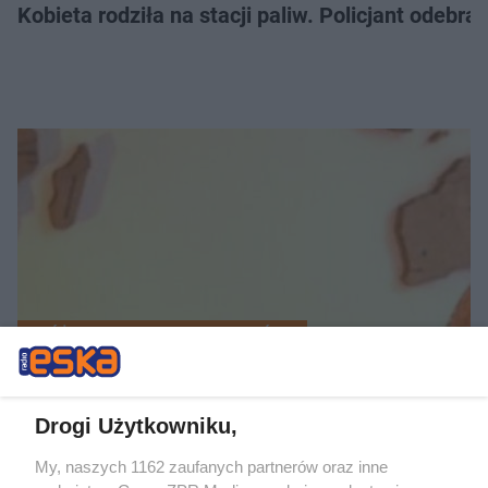
Kobieta rodziła na stacji paliw. Policjant odebra
WRÓŻBITA Z CZŁUCHOWA PRZEMÓWIŁ
Jasnowidz Krzysztof Jackowski ujawnił, jaka bę
Drogi Użytkowniku,
My, naszych 1162 zaufanych partnerów oraz inne