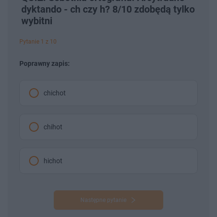
dyktando - ch czy h? 8/10 zdobędą tylko
wybitni
Pytanie 1 z 10
Poprawny zapis:
chichot
chihot
hichot
Następne pytanie