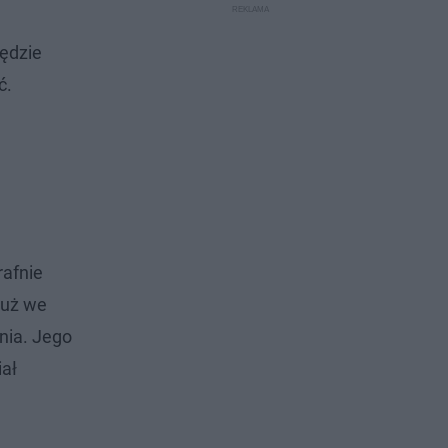
będzie
ć.
rafnie
już we
nia. Jego
iał