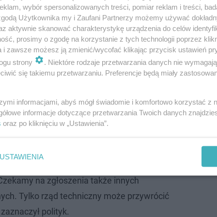
klam, wybór spersonalizowanych treści, pomiar reklam i treści, bad
 zgodą Użytkownika my i Zaufani Partnerzy możemy używać dokład
az aktywnie skanować charakterystykę urządzenia do celów identyfi
ść, prosimy o zgodę na korzystanie z tych technologii poprzez klikn
a i zawsze możesz ją zmienić/wycofać klikając przycisk ustawień pr
zyński wie więcej ode mnie i jest o czym
ogu strony
. Niektóre rodzaje przetwarzania danych nie wymagaj
iwić się takiemu przetwarzaniu. Preferencje będą miały zastosowanie
raszam na spotkanie. Omówmy to – napisał
w social mediach.
szymi informacjami, abyś mógł świadomie i komfortowo korzystać z
gółowe informacje dotyczące przetwarzania Twoich danych znajdzi
artia wciąż liczy na poparcie także innych ugrupowań, ni
s
oraz po kliknięciu w „Ustawienia”.
USTAWIENIA
ubu z powodów arytmetyki sejmowej jest wciąż
Czekamy na zgłoszenia także innych
nych. Tylko rząd techniczny może przywrócić
zaznaczył polityk.