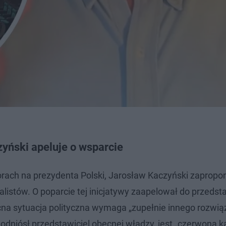
yński apeluje o wsparcie
rach na prezydenta Polski, Jarosław Kaczyński zaprop
istów. O poparcie tej inicjatywy zaapelował do przedsta
ecna sytuacja polityczna wymaga „zupełnie innego rozwią
dniósł przedstawiciel obecnej władzy, jest „czerwoną ka