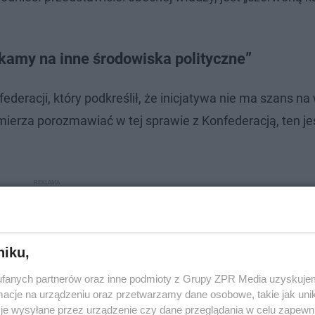
kamy na inne środowiska polityczne”
deracji, który podkreślił, że inicjatywa nie ma szans na
amierza porozmawiać w tej sprawie z Konfederacją, ten je
niku,
fanych partnerów oraz inne podmioty z Grupy ZPR Media uzyskujem
cje na urządzeniu oraz przetwarzamy dane osobowe, takie jak unika
je wysyłane przez urządzenie czy dane przeglądania w celu zapewn