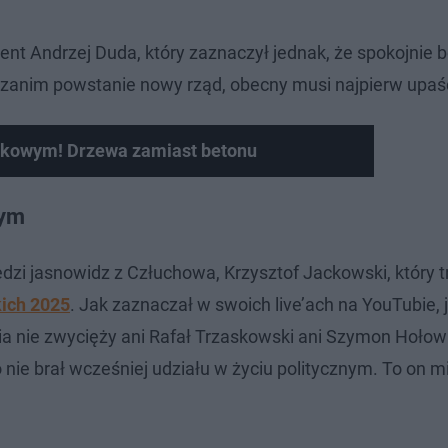
nt Andrzej Duda, który zaznaczył jednak, że spokojnie 
że zanim powstanie nowy rząd, obecny musi najpierw upaś
nkowym! Drzewa zamiast betonu
nym
edzi jasnowidz z Człuchowa, Krzysztof Jackowski, który t
kich 2025
. Jak zaznaczał w swoich live’ach na YouTubie, 
ia nie zwycięży ani Rafał Trzaskowski ani Szymon Hołow
 nie brał wcześniej udziału w życiu politycznym. To on m