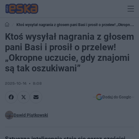
Ktoś wysyłał nagrania z głosem pani Basi i prosił o przelew! „Okropne
uczucie, gdy znajomi są tak oszukiwani”
Ktoś wysyłał nagrania z głosem
pani Basi i prosił o przelew!
„Okropne uczucie, gdy znajomi
są tak oszukiwani”
2025-10-14
8:08
Dodaj do Google
Dawid Piątkowski
Sztuczna inteligencja staje się coraz częściej