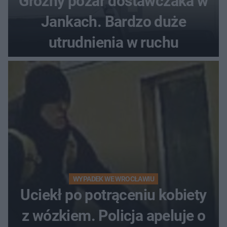
Groźny pożar dostawczaka w
Jankach. Bardzo duże
utrudnienia w ruchu
WYPADEK WE WROCŁAWIU
Uciekł po potrąceniu kobiety
z wózkiem. Policja apeluje o