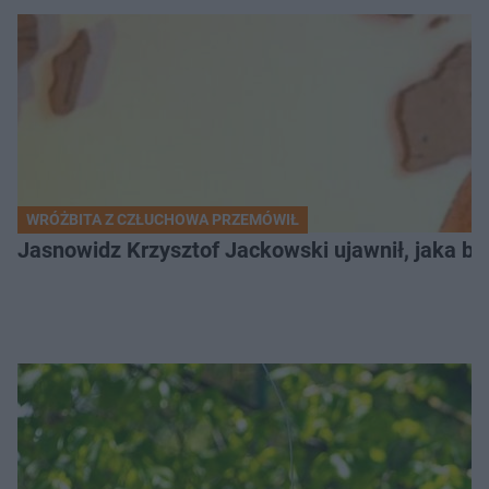
WRÓŻBITA Z CZŁUCHOWA PRZEMÓWIŁ
Jasnowidz Krzysztof Jackowski ujawnił, jaka bę