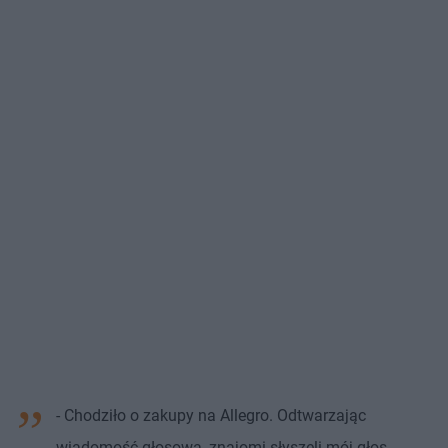
- Chodziło o zakupy na Allegro. Odtwarzając
wiadomość głosową, znajomi słyszeli mój głos.