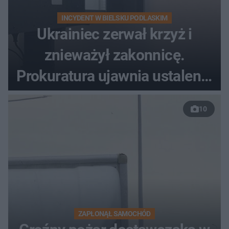
INCYDENT W BIELSKU PODLASKIM
Ukrainiec zerwał krzyż i
znieważył zakonnicę.
Prokuratura ujawnia ustalenia
w sprawie 26-latka
10
ZAPŁONĄŁ SAMOCHÓD