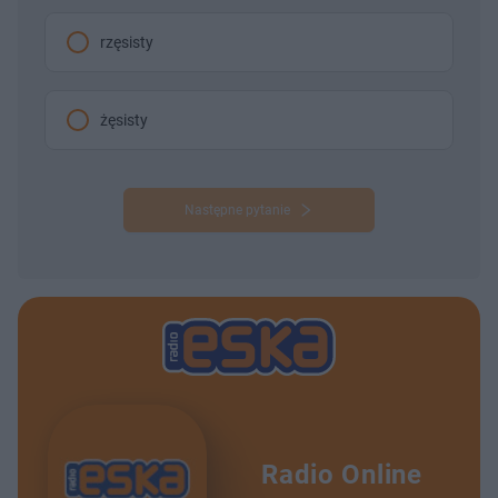
rzęsisty
żęsisty
Następne pytanie
Radio Online