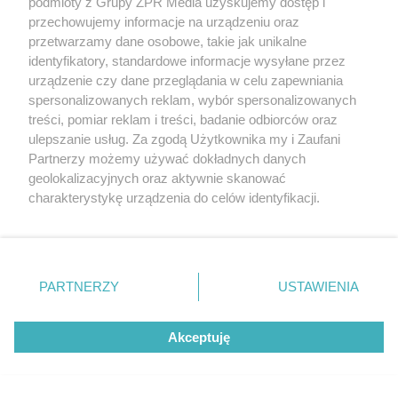
podmioty z Grupy ZPR Media uzyskujemy dostęp i
przechowujemy informacje na urządzeniu oraz
przetwarzamy dane osobowe, takie jak unikalne
identyfikatory, standardowe informacje wysyłane przez
urządzenie czy dane przeglądania w celu zapewniania
spersonalizowanych reklam, wybór spersonalizowanych
AŻ PRZECHODZĄ DRESZCZE!
treści, pomiar reklam i treści, badanie odbiorców oraz
Szokujące sceny na popularnym
ulepszanie usług. Za zgodą Użytkownika my i Zaufani
kąpielisku. Dwa pytony oplotły szyję
Partnerzy możemy używać dokładnych danych
geolokalizacyjnych oraz aktywnie skanować
33-latki!
charakterystykę urządzenia do celów identyfikacji.
Ponieważ cenimy Twoją prywatność, prosimy o zgodę na
korzystanie z tych technologii poprzez kliknięcie
„Akceptuję”. Zgoda jest dobrowolna i zawsze możesz ją
zmienić/wycofać klikając przycisk ustawień prywatności
PARTNERZY
USTAWIENIA
znajdujący się w lewym dolnym rogu strony
. Niektóre
rodzaje przetwarzania danych nie wymagają zgody
Akceptuję
użytkownika, ale masz prawo sprzeciwić się takiemu
przetwarzaniu. Preferencje będą miały zastosowanie tylko
na tej witrynie.