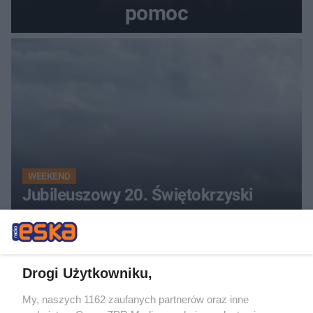
pomoc
WEEKEND
Jubileuszowy 20. Świętokrzyski
Moto-Piknik w Tokarni. Kultowe
pojazdy, pokazy i muzyczna scena w
Muzeum Wsi Kieleckiej
Drogi Użytkowniku,
My, naszych 1162 zaufanych partnerów oraz inne