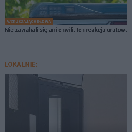
WZRUSZAJĄCE SŁOWA
Nie zawahali się ani chwili. Ich reakcja uratowa
LOKALNIE: