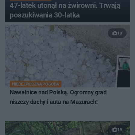
47-latek utonął na żwirowni. Trwają
poszukiwania 30-latka
10
NIEBEZPIECZNA POGODA
Nawałnice nad Polską. Ogromny grad
niszczy dachy i auta na Mazurach!
19