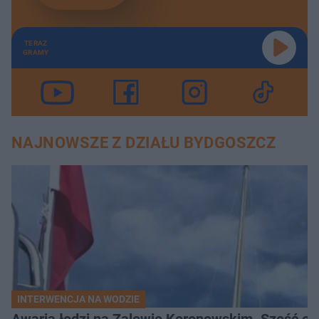
TERAZ
GRAMY
NAJNOWSZE Z DZIAŁU BYDGOSZCZ
INTERWENCJA NA WODZIE
Awaria łodzi na Zalewie Koronowskim. Sześć os