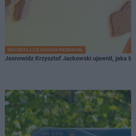
WRÓŻBITA Z CZŁUCHOWA PRZEMÓWIŁ
Jasnowidz Krzysztof Jackowski ujawnił, jaka bę