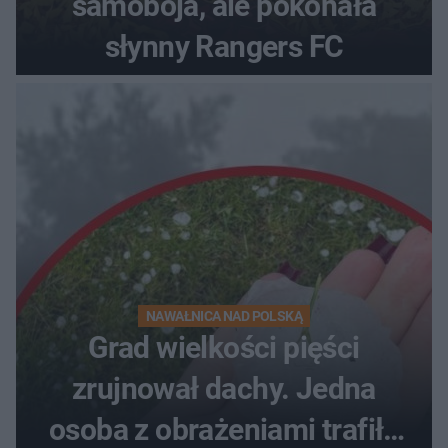
samobója, ale pokonała
słynny Rangers FC
NAWAŁNICA NAD POLSKĄ
Grad wielkości pięści
zrujnował dachy. Jedna
osoba z obrażeniami trafiła