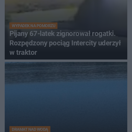
WYPADEK NA POMORZU
Pijany 67-latek zignorował rogatki.
Rozpędzony pociąg Intercity uderzył
w traktor
DRAMAT NAD WODĄ