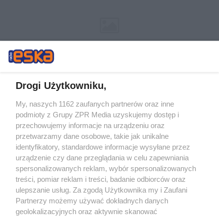
Drogi Użytkowniku,
My, naszych 1162 zaufanych partnerów oraz inne
Żaden utwór zamieszczony w serwisie nie może być powielany i
podmioty z Grupy ZPR Media uzyskujemy dostęp i
rozpowszechniany lub dalej rozpowszechniany w jakikolwiek sposób (w
tym także elektroniczny lub mechaniczny) na jakimkolwiek polu
przechowujemy informacje na urządzeniu oraz
eksploatacji w jakiejkolwiek formie, włącznie z umieszczaniem w
przetwarzamy dane osobowe, takie jak unikalne
Internecie bez pisemnej zgody właściciela praw. Jakiekolwiek użycie lub
identyfikatory, standardowe informacje wysyłane przez
wykorzystanie utworów w całości lub w części z naruszeniem prawa,
tzn. bez właściwej zgody, jest zabronione pod groźbą kary i może być
urządzenie czy dane przeglądania w celu zapewniania
ścigane prawnie.
spersonalizowanych reklam, wybór spersonalizowanych
treści, pomiar reklam i treści, badanie odbiorców oraz
ulepszanie usług. Za zgodą Użytkownika my i Zaufani
Partnerzy możemy używać dokładnych danych
geolokalizacyjnych oraz aktywnie skanować