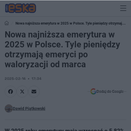
Nowa najniższa emerytura w 2025 w Polsce. Tyle pieniędzy otrzymają
emeryci po waloryzacji od marca
Nowa najniższa emerytura w
2025 w Polsce. Tyle pieniędzy
otrzymają emeryci po
waloryzacji od marca
2025-02-14
17:34
Dodaj do Google
Dawid Piątkowski
W 2025 roku emerytury mają wzrosnąć o 5,82%,