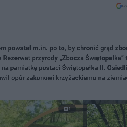
Do
 powstał m.in. po to, by chronić grąd zbo
le Rezerwat przyrody „Zbocza Świętopełka” 
 na pamiątkę postaci Świętopełka II. Osiedli
tawił opór zakonowi krzyżackiemu na ziemi
4