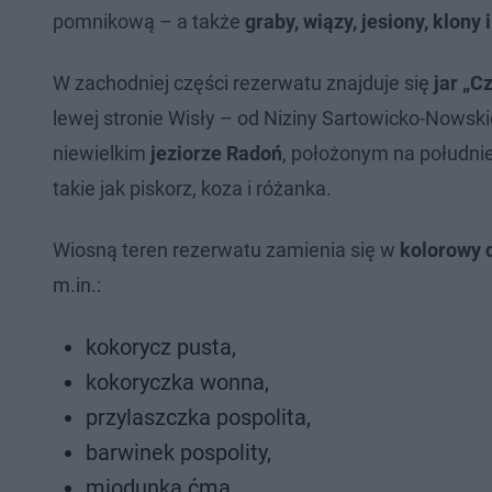
pomnikową – a także
graby, wiązy, jesiony, klony i
W zachodniej części rezerwatu znajduje się
jar „C
lewej stronie Wisły – od Niziny Sartowicko-Nowskie
niewielkim
jeziorze Radoń
, położonym na południe
takie jak piskorz, koza i różanka.
Wiosną teren rezerwatu zamienia się w
kolorowy 
m.in.:
kokorycz pusta,
kokoryczka wonna,
przylaszczka pospolita,
barwinek pospolity,
miodunka ćma,