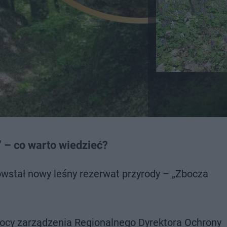
 – co warto wiedzieć?
stał nowy leśny rezerwat przyrody – „Zbocza
mocy zarządzenia Regionalnego Dyrektora Ochrony