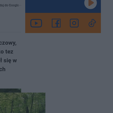
daj do Google
czowy,
to tez
ł się w
ach