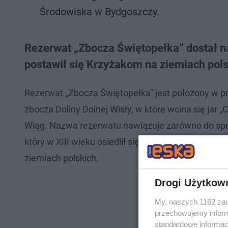
Środowiska w Bydgoszczy.
Rezerwat „Zbocza Świętopełka” dostał na
postawił się Krzyżakom na ziemiach pols
Rezerwat „Zbocza Świętopełka” jest położony w p
zbocza Doliny Dolnej Wisły, w które wcina się jar 
Wiąg. Nazwa rezerwatu nawiązuje zarówno do specy
który w XIII wieku osiedlił się w pobliskich Sarto
ziemiach polskich.
Drogi Użytkow
My, naszych 1162 zau
przechowujemy informa
standardowe informac