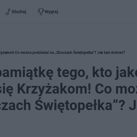
Słuchaj
Wygraj
Krzyżakom! Co można podziwiać na „Zboczach Świętopełka”? Jak tam dotrzeć?
amiątkę tego, kto jak
 się Krzyżakom! Co m
czach Świętopełka”? 