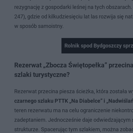
rezygnację z gospodarki leśnej na tych obszarach.
247), gdzie od kilkudziesięciu lat las rozwija się n
w sposób samoistny.
Rolnik spod Bydgoszczy sprze
Rezerwat „Zbocza Świętopełka” przecina 
szlaki turystyczne?
Rezerwat przecina piesza ścieżka, która została 
czarnego szlaku PTTK „Na Diabelce” i „Nadwiśla
teren rezerwatu ma na celu ograniczenie niekontr
zadeptaniem. Jednocześnie daje odwiedzającym s
strukturze. Spacerując tym szlakiem, można zoba