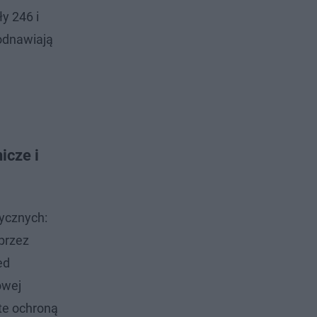
y 246 i
 odnawiają
icze i
tycznych:
 przez
ed
owej
te ochroną