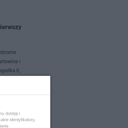
pierwszy
 strome
rtowice i
pełka II,
na
y dostęp i
lne identyfikatory,
iania