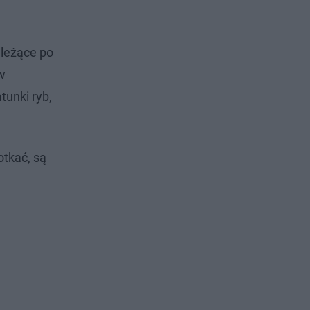
leżące po
 w
tunki ryb,
otkać, są