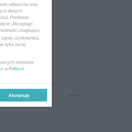
anie odbiorców oraz
nych danych
kacji. Ponieważ
ięcie „Akceptuję”.
ywatności znajdujący
ą zgody użytkownika,
 tylko na tej
 naszych serwisów
esz w
Polityce
hronie
ię, jak
Akceptuję
w, rezerwat