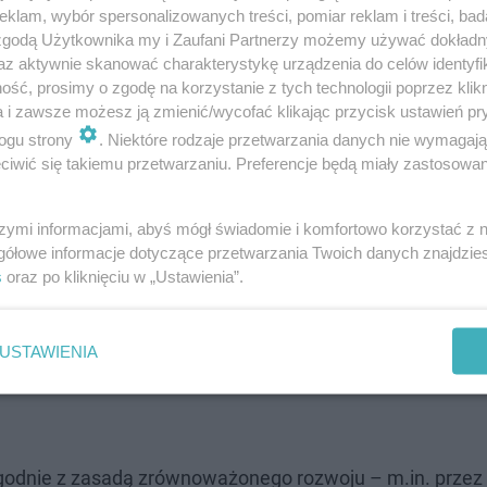
klam, wybór spersonalizowanych treści, pomiar reklam i treści, bad
 zgodą Użytkownika my i Zaufani Partnerzy możemy używać dokład
az aktywnie skanować charakterystykę urządzenia do celów identyfi
ść, prosimy o zgodę na korzystanie z tych technologii poprzez klikn
a i zawsze możesz ją zmienić/wycofać klikając przycisk ustawień pr
ogu strony
. Niektóre rodzaje przetwarzania danych nie wymagaj
iwić się takiemu przetwarzaniu. Preferencje będą miały zastosowanie
szymi informacjami, abyś mógł świadomie i komfortowo korzystać z
owstał, by chronić grąd zboczowy
gółowe informacje dotyczące przetwarzania Twoich danych znajdzi
s
oraz po kliknięciu w „Ustawienia”.
 wokół niego liczy 136,73 ha. Utworzono go z myślą o oc
y – oraz naturalnych procesów jego odnowy i starzenia s
USTAWIENIA
im związane. Ze względu na charakter chronionych zasobó
 zgodnie z zasadą zrównoważonego rozwoju – m.in. przez