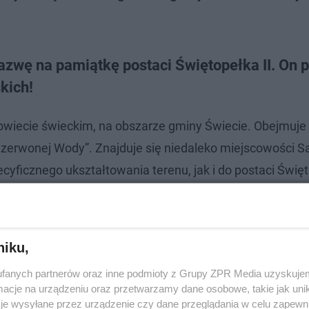
zwę na pamiątkę postaci Świętopełka II. On 
kich!
owiecie świeckim, na obszarze gminy Świecie. Obejmuje
„Czerwonej Wody”. Znajduje się niedaleko miejscowości Sa
ficznego ukształtowania terenu, jak i do postaci Święto
wicach i jako pierwszy stawił opór zakonowi krzyżackiemu 
niku,
fanych partnerów oraz inne podmioty z Grupy ZPR Media uzyskujem
cje na urządzeniu oraz przetwarzamy dane osobowe, takie jak unika
je wysyłane przez urządzenie czy dane przeglądania w celu zapewn