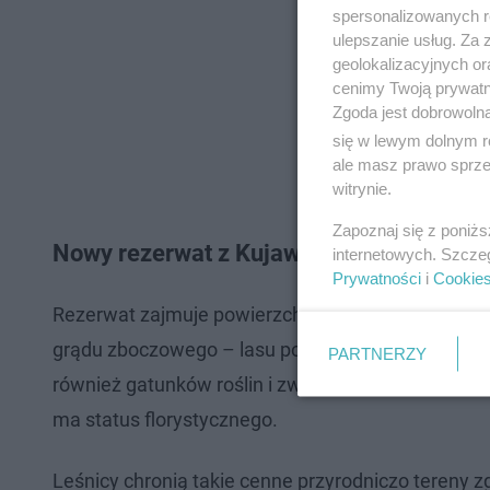
spersonalizowanych re
ulepszanie usług. Za
geolokalizacyjnych or
cenimy Twoją prywatno
Zgoda jest dobrowoln
się w lewym dolnym r
ale masz prawo sprzec
witrynie.
Zapoznaj się z poniż
Nowy rezerwat z Kujawsko-Pomorskiem p
internetowych. Szcze
Prywatności
i
Cookie
Rezerwat zajmuje powierzchnię 31,52 ha, a otulina
grądu zboczowego – lasu porastającego stoki dolin
PARTNERZY
również gatunków roślin i zwierząt, które są z n
ma status florystycznego.
Leśnicy chronią takie cenne przyrodniczo tereny