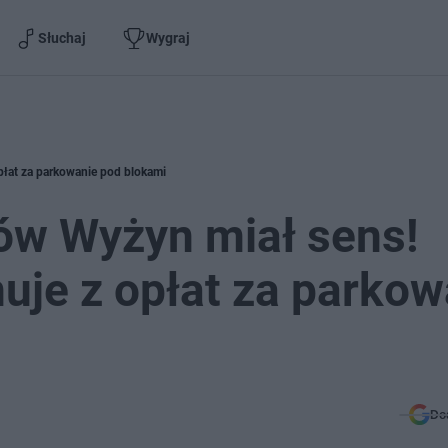
Słuchaj
Wygraj
płat za parkowanie pod blokami
ów Wyżyn miał sens!
nuje z opłat za parkow
Do