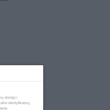
y dostęp i
lne identyfikatory,
iania