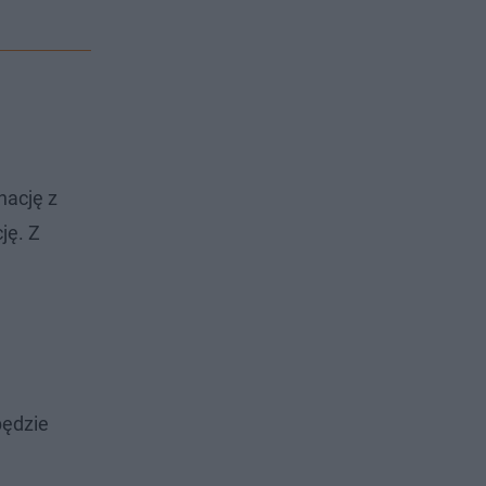
nację z
ję. Z
będzie