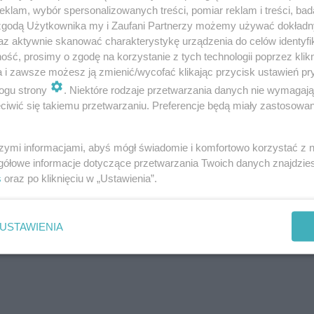
klam, wybór spersonalizowanych treści, pomiar reklam i treści, bad
e potrzebne były i w dalszym ciągu są
 zgodą Użytkownika my i Zaufani Partnerzy możemy używać dokład
akresie - dodała.
az aktywnie skanować charakterystykę urządzenia do celów identyfi
ść, prosimy o zgodę na korzystanie z tych technologii poprzez klikn
a i zawsze możesz ją zmienić/wycofać klikając przycisk ustawień pr
 wściekli, bo spółdzielnia postawia im
ogu strony
. Niektóre rodzaje przetwarzania danych nie wymagaj
iwić się takiemu przetwarzaniu. Preferencje będą miały zastosowanie
szymi informacjami, abyś mógł świadomie i komfortowo korzystać z
gółowe informacje dotyczące przetwarzania Twoich danych znajdzi
s
oraz po kliknięciu w „Ustawienia”.
USTAWIENIA