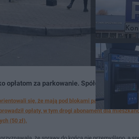
o opłatom za parkowanie. Spółdzielnia się ug
rientowali się, że mają pod blokami parkomaty. Opowia
 wprowadził opłaty, w tym drogi abonament dla mieszkań
ch (50 zł).
ia przyznawała, że sprawy do końca nie przemyślano, a s