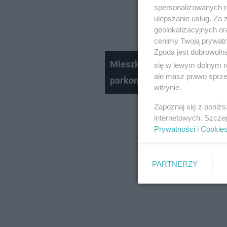
spersonalizowanych re
uświadomiła nam, ż
ulepszanie usług. Za
konsultacje w tym z
geolokalizacyjnych or
cenimy Twoją prywatno
Zgoda jest dobrowoln
Mieszkańcy bydgoskich Wyżyn
się w lewym dolnym r
ale masz prawo sprzec
parkomaty
witrynie.
Zapoznaj się z poniż
internetowych. Szcze
Prywatności
i
Cookie
PARTNERZY