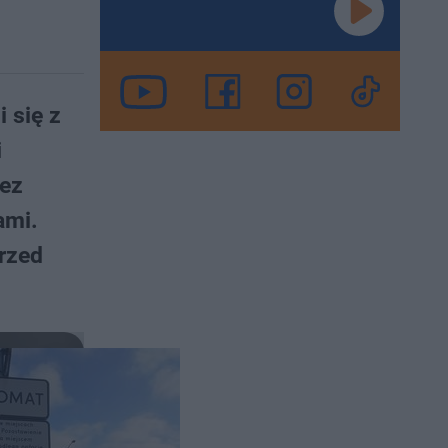
 się z
i
bez
ami.
przed