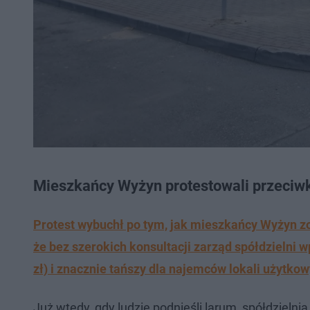
Mieszkańcy Wyżyn protestowali przeciwk
Protest wybuchł po tym, jak mieszkańcy Wyżyn zo
że bez szerokich konsultacji zarząd spółdzielni
zł) i znacznie tańszy dla najemców lokali użytkowy
Już wtedy, gdy ludzie podnieśli larum, spółdzieln