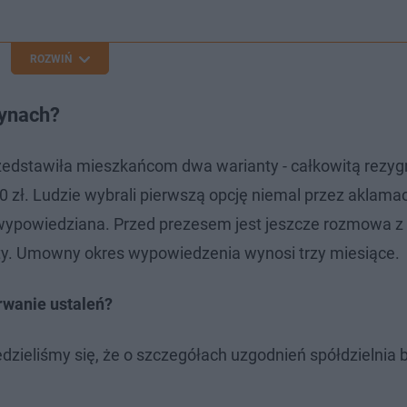
ROZWIŃ
żynach?
zedstawiła mieszkańcom dwa warianty - całkowitą rezyg
zł. Ludzie wybrali pierwszą opcję niemal przez aklamac
e wypowiedziana. Przed prezesem jest jeszcze rozmowa z
aty. Umowny okres wypowiedzenia wynosi trzy miesiące.
rwanie ustaleń?
zieliśmy się, że o szczegółach uzgodnień spółdzielnia 