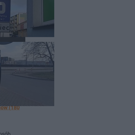
ięła
dali nam,
ców (180
posób