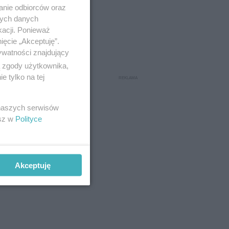
anie odbiorców oraz
nych danych
kacji. Ponieważ
ięcie „Akceptuję”.
ywatności znajdujący
ą zgody użytkownika,
 tylko na tej
 naszych serwisów
esz w
Polityce
Akceptuję