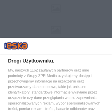
Drogi Użytkowniku,
My, naszych 1162 zaufanych partnerów oraz inne
Żaden utwór zamieszczony w serwisie nie może być powielany i
podmioty z Grupy ZPR Media uzyskujemy dostęp i
rozpowszechniany lub dalej rozpowszechniany w jakikolwiek sposób (w
przechowujemy informacje na urządzeniu oraz
tym także elektroniczny lub mechaniczny) na jakimkolwiek polu
eksploatacji w jakiejkolwiek formie, włącznie z umieszczaniem w
przetwarzamy dane osobowe, takie jak unikalne
Internecie bez pisemnej zgody właściciela praw. Jakiekolwiek użycie lub
identyfikatory, standardowe informacje wysyłane przez
wykorzystanie utworów w całości lub w części z naruszeniem prawa,
tzn. bez właściwej zgody, jest zabronione pod groźbą kary i może być
urządzenie czy dane przeglądania w celu zapewniania
ścigane prawnie.
spersonalizowanych reklam, wybór spersonalizowanych
treści, pomiar reklam i treści, badanie odbiorców oraz