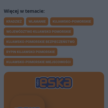
KRADZIEŻ
WŁAMANIE
KUJAWSKO-POMORSKIE
WOJEWÓDZTWO KUJAWSKO POMORSKIE
KUJAWSKO-POMORSKIE BEZPIECZEŃSTWO
RYPIN KUJAWSKO POMORSKIE
KUJAWSKO-POMORSKIE MIEJSCOWOŚCI