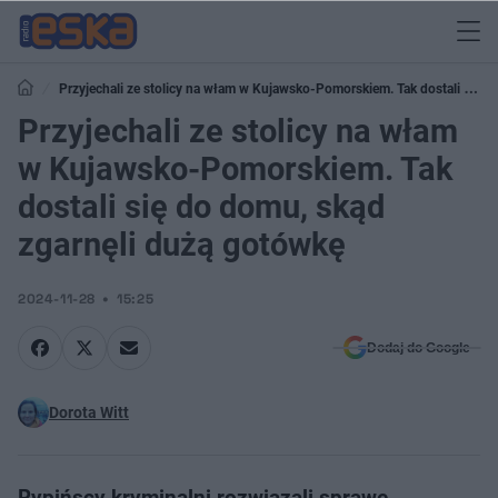
Przyjechali ze stolicy na włam w Kujawsko-Pomorskiem. Tak dostali się
do domu, skąd zgarnęli dużą gotówkę
Przyjechali ze stolicy na włam
w Kujawsko-Pomorskiem. Tak
dostali się do domu, skąd
zgarnęli dużą gotówkę
2024-11-28
15:25
Dodaj do Google
Dorota Witt
Rypińscy kryminalni rozwiązali sprawę