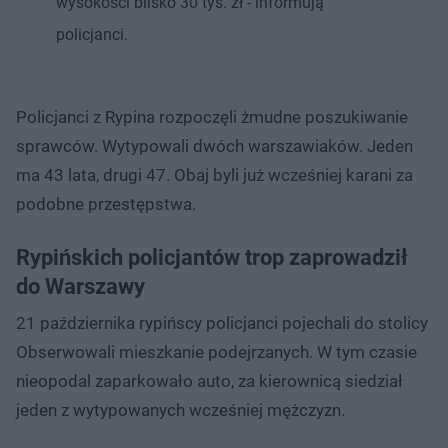
wysokości blisko 30 tys. zł - informują
policjanci.
Policjanci z Rypina rozpoczęli żmudne poszukiwanie
sprawców. Wytypowali dwóch warszawiaków. Jeden
ma 43 lata, drugi 47. Obaj byli już wcześniej karani za
podobne przestępstwa.
Rypińskich policjantów trop zaprowadził
do Warszawy
21 października rypińscy policjanci pojechali do stolicy
Obserwowali mieszkanie podejrzanych. W tym czasie
nieopodal zaparkowało auto, za kierownicą siedział
jeden z wytypowanych wcześniej mężczyzn.