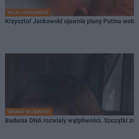
WIZJE JASNOWIDZA
Krzysztof Jackowski ujawnia plany Putina wobec 
DRAMAT W LISINACH
Badania DNA rozwiały wątpliwości. Szczątki znal