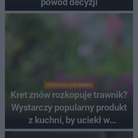
powód decyzji
SPOSÓB NA SZKODNIKA
Kret znów rozkopuje trawnik?
Wystarczy popularny produkt
z kuchni, by uciekł w
popłochu