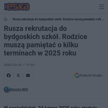
Rusza rekrutacja do bydgoskich szkół. Rodzice muszą pamiętać o kilku
terminach w 2025 roku
Rusza rekrutacja do
bydgoskich szkół. Rodzice
muszą pamiętać o kilku
terminach w 2025 roku
2025-02-22
17:20
Dodaj do Google
Dorota Witt
W poniedziałek, 24 lutego 2025 roku startuje