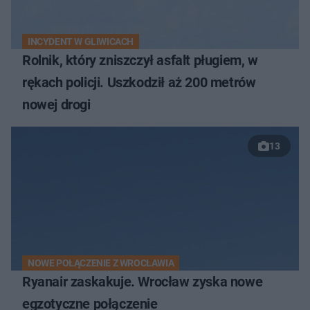
INCYDENT W GLIWICACH
Rolnik, który zniszczył asfalt pługiem, w
rękach policji. Uszkodził aż 200 metrów
nowej drogi
13
NOWE POŁĄCZENIE Z WROCŁAWIA
Ryanair zaskakuje. Wrocław zyska nowe
egzotyczne połączenie