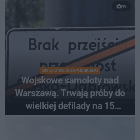
49
Łańskim
ŚWIĘTO WOJSKA POLSKIEGO
Wojskowe samoloty nad
Warszawą. Trwają próby do
wielkiej defilady na 15
sierpnia