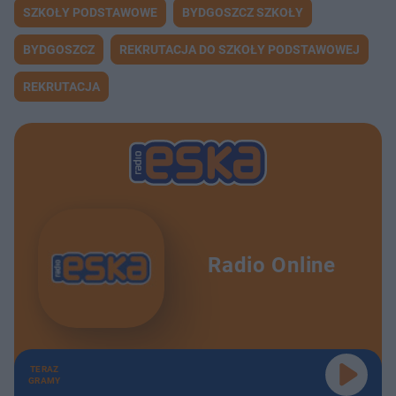
SZKOŁY PODSTAWOWE
BYDGOSZCZ SZKOŁY
BYDGOSZCZ
REKRUTACJA DO SZKOŁY PODSTAWOWEJ
REKRUTACJA
Radio Online
TERAZ
GRAMY