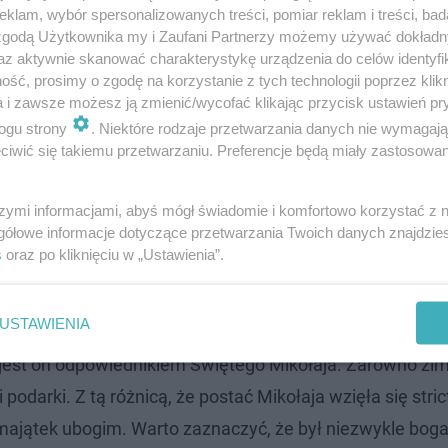
klam, wybór spersonalizowanych treści, pomiar reklam i treści, bad
 zgodą Użytkownika my i Zaufani Partnerzy możemy używać dokład
az aktywnie skanować charakterystykę urządzenia do celów identyfi
ść, prosimy o zgodę na korzystanie z tych technologii poprzez klikn
a i zawsze możesz ją zmienić/wycofać klikając przycisk ustawień pr
ogu strony
. Niektóre rodzaje przetwarzania danych nie wymagaj
iwić się takiemu przetwarzaniu. Preferencje będą miały zastosowanie
 Jezusa z Nazaretu? Usłyszał łącznie 3 …
szymi informacjami, abyś mógł świadomie i komfortowo korzystać z
gółowe informacje dotyczące przetwarzania Twoich danych znajdzi
s
oraz po kliknięciu w „Ustawienia”.
y z nich jest związany z chrześcijaństwem?
USTAWIENIA
em religijnym, zajączek symbol komercyjny. Jego obecn
est on odpowiednikiem Świętego Mikołaja. Zarówno zimą
 podarki. Z tą różnicą, że postać Mikołaja wzięła się stri
majątek ubogim. Warto zaznaczyć, że był niezwykle boga