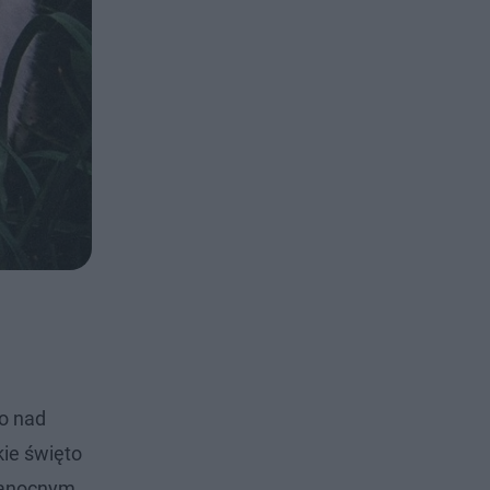
wo nad
kie święto
lkanocnym