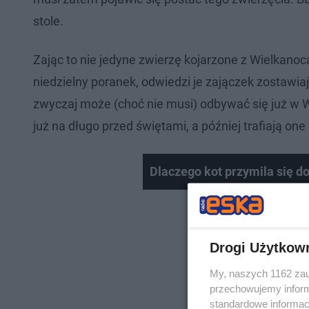
stole.
Zając to nie jedyne zwierzę kojarzone z Wielkanocą
niedzielny poranek, odwiedzi je zajączek zostawi
zwyczaj może (choć nie musi) odbywać się już w 
już na długo przed świętami, a później trafiają o
Dlaczego kot przymila się d
Drogi Użytkow
My, naszych 1162 zau
przechowujemy informa
standardowe informac