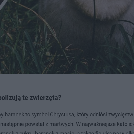
olizują te zwierzęta?
ny baranek to symbol Chrystusa, który odniósł zwycięst
a następnie powstał z martwych. W najważniejsze katolic
aranek z cukru, baranek z masła, a także figurka na wie