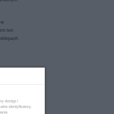
 w
iem ten
 sklepach
y dostęp i
lne identyfikatory,
iania