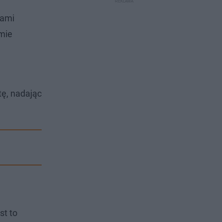
tami
śmie
tę, nadając
st to