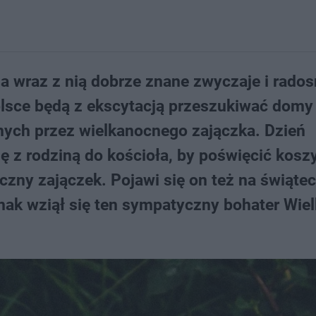
 a wraz z nią dobrze znane zwyczaje i rado
Polsce będą z ekscytacją przeszukiwać domy
ch przez wielkanocnego zajączka. Dzień
ię z rodziną do kościoła, by poświęcić kosz
czny zajączek. Pojawi się on też na świąt
ednak wziął się ten sympatyczny bohater Wie