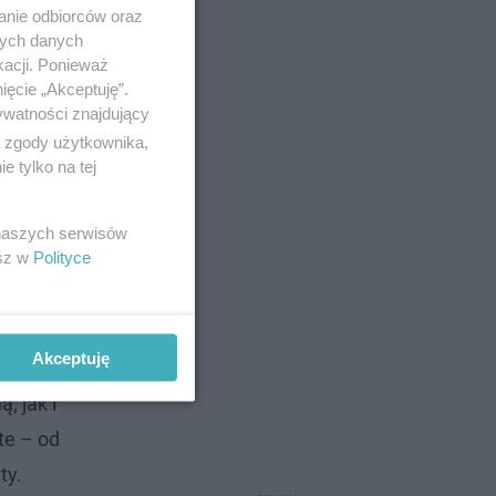
anie odbiorców oraz
nych danych
kacji. Ponieważ
ięcie „Akceptuję”.
ywatności znajdujący
ą zgody użytkownika,
 tylko na tej
 naszych serwisów
esz w
Polityce
Akceptuję
ość możemy
, jak i
cte – od
ty.