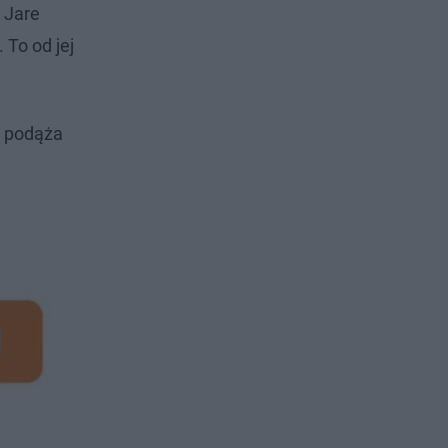
 Jare
 To od jej
ry podąża