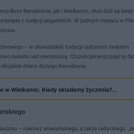
no Boże Narodzenie, jak i Wielkanoc, choć dziś są świę
zerpnięte z tradycji pogańskich. W żadnym miejscu w Pi
Jezusa.
 zimowego – w słowiańskiej tradycji radosnym świętem
two światła nad ciemnością. Chrześcijanie przyjęli tę da
ię oficjalnie dniem Bożego Narodzenia.
ów w Wielkanoc. Kiedy składamy życzenia?…
ańskiego
izmu – również słowiańskiego, a także celtyckiego. Je