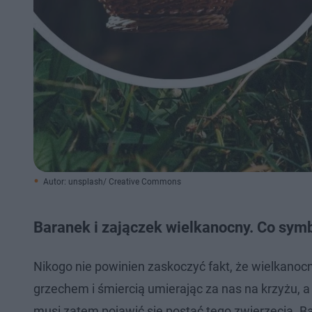
Autor: unsplash/ Creative Commons
Baranek i zajączek wielkanocny. Co symb
Nikogo nie powinien zaskoczyć fakt, że wielkanoc
grzechem i śmiercią umierając za nas na krzyżu, 
musi zatem pojawić się postać tego zwierzęcia. B