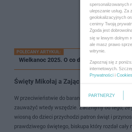
spersonalizowanych re
ulepszanie usług. Za
geolokalizacyjnych or
cenimy Twoją prywatno
Zgoda jest dobrowoln
się w lewym dolnym r
ale masz prawo sprzec
witrynie.
POLECANY ARTYKUŁ:
Wielkanoc 2025. O co dokładnie oskarżono
Zapoznaj się z poniż
internetowych. Szcze
Prywatności
i
Cookie
Święty Mikołaj a Zając Wielkanocny. Któr
PARTNERZY
W przeciwieństwie do baranka, który jest symbol
zauważyć wtedy wszędzie. Zacznijmy od tego, że j
wiosną do dzieci przychodzi patron świąt i przynosi
prawdziwego świętego, biskupa który rozdał cały 