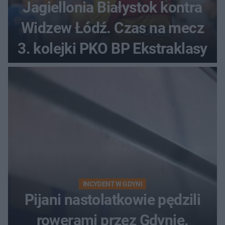
Jagiellonia Białystok kontra
Widzew Łódź. Czas na mecz
3. kolejki PKO BP Ekstraklasy
INCYDENT W GDYNI
Pijani nastolatkowie pędzili
rowerami przez Gdynię.