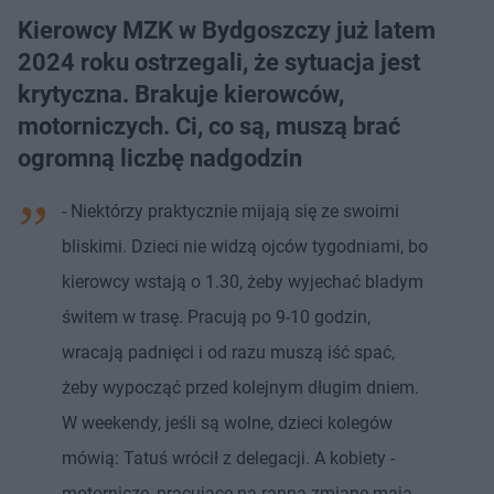
Kierowcy MZK w Bydgoszczy już latem
2024 roku ostrzegali, że sytuacja jest
krytyczna. Brakuje kierowców,
motorniczych. Ci, co są, muszą brać
ogromną liczbę nadgodzin
- Niektórzy praktycznie mijają się ze swoimi
bliskimi. Dzieci nie widzą ojców tygodniami, bo
kierowcy wstają o 1.30, żeby wyjechać bladym
świtem w trasę. Pracują po 9-10 godzin,
wracają padnięci i od razu muszą iść spać,
żeby wypocząć przed kolejnym długim dniem.
W weekendy, jeśli są wolne, dzieci kolegów
mówią: Tatuś wrócił z delegacji. A kobiety -
motornicze, pracujące na ranną zmianę mają