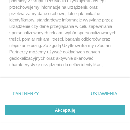
podmioty z Grupy ZPR Media uzyskujemy dostęp i
przechowujemy informacje na urządzeniu oraz
PIŁKA NOŻNA
przetwarzamy dane osobowe, takie jak unikalne
Śląsk Wrocław - Cracovia.
identyfikatory, standardowe informacje wysyłane przez
urządzenie czy dane przeglądania w celu zapewniania
Kto faworytem niedzielnego
spersonalizowanych reklam, wybór spersonalizowanych
treści, pomiar reklam i treści, badanie odbiorców oraz
starcia?
ulepszanie usług. Za zgodą Użytkownika my i Zaufani
Partnerzy możemy używać dokładnych danych
geolokalizacyjnych oraz aktywnie skanować
charakterystykę urządzenia do celów identyfikacji.
Ponieważ cenimy Twoją prywatność, prosimy o zgodę na
korzystanie z tych technologii poprzez kliknięcie
„Akceptuję”. Zgoda jest dobrowolna i zawsze możesz ją
zmienić/wycofać klikając przycisk ustawień prywatności
PARTNERZY
USTAWIENIA
znajdujący się w lewym dolnym rogu strony
. Niektóre
rodzaje przetwarzania danych nie wymagają zgody
Akceptuję
użytkownika, ale masz prawo sprzeciwić się takiemu
przetwarzaniu. Preferencje będą miały zastosowanie tylko
PIŁKA NOŻNA
na tej witrynie.