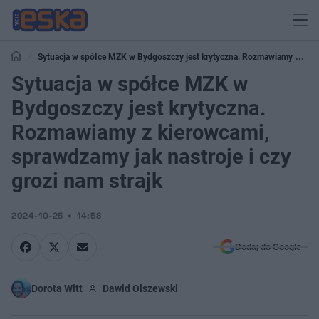
Sytuacja w spółce MZK w Bydgoszczy jest krytyczna. Rozmawiamy z
kierowcami, sprawdzamy jak nastroje i czy grozi nam strajk
Sytuacja w spółce MZK w
Bydgoszczy jest krytyczna.
Rozmawiamy z kierowcami,
sprawdzamy jak nastroje i czy
grozi nam strajk
2024-10-25
14:58
Dodaj do Google
Dorota Witt
Dawid Olszewski