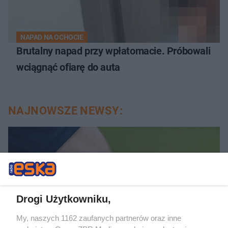
NAPAD NA OCHOCIE
Brutalny napad przy wpłatomacie. Próbowali
wciągnąć ofiarę do auta
NAJNOWSZE NEWSY:
Drogi Użytkowniku,
My, naszych 1162 zaufanych partnerów oraz inne