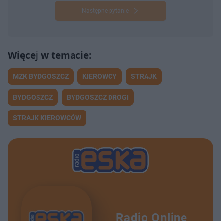
Następne pytanie
MZK BYDGOSZCZ
KIEROWCY
STRAJK
BYDGOSZCZ
BYDGOSZCZ DROGI
STRAJK KIEROWCÓW
Radio Online