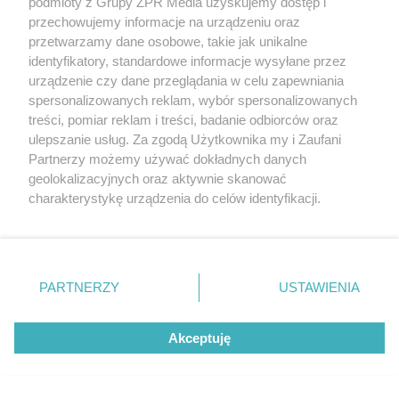
podmioty z Grupy ZPR Media uzyskujemy dostęp i
Zrób to po zebraniu borówek, a za
przechowujemy informacje na urządzeniu oraz
rok zbiory będą obfite
przetwarzamy dane osobowe, takie jak unikalne
identyfikatory, standardowe informacje wysyłane przez
urządzenie czy dane przeglądania w celu zapewniania
spersonalizowanych reklam, wybór spersonalizowanych
treści, pomiar reklam i treści, badanie odbiorców oraz
ulepszanie usług. Za zgodą Użytkownika my i Zaufani
Partnerzy możemy używać dokładnych danych
geolokalizacyjnych oraz aktywnie skanować
charakterystykę urządzenia do celów identyfikacji.
Ponieważ cenimy Twoją prywatność, prosimy o zgodę na
korzystanie z tych technologii poprzez kliknięcie
„Akceptuję”. Zgoda jest dobrowolna i zawsze możesz ją
zmienić/wycofać klikając przycisk ustawień prywatności
ZAKUPY
PARTNERZY
USTAWIENIA
Jesień w Pepco! Stylowe kubki i
znajdujący się w lewym dolnym rogu strony
. Niektóre
rodzaje przetwarzania danych nie wymagają zgody
dodatki w świetnych cenach
Akceptuję
użytkownika, ale masz prawo sprzeciwić się takiemu
przetwarzaniu. Preferencje będą miały zastosowanie tylko
ZOBACZ WIĘCEJ
na tej witrynie.