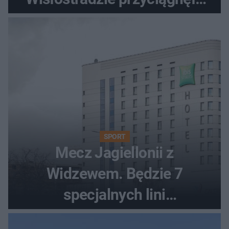
tłumy
SPORT
Mecz Jagiellonii z
Widzewem. Będzie 7
specjalnych lini
autobusowych