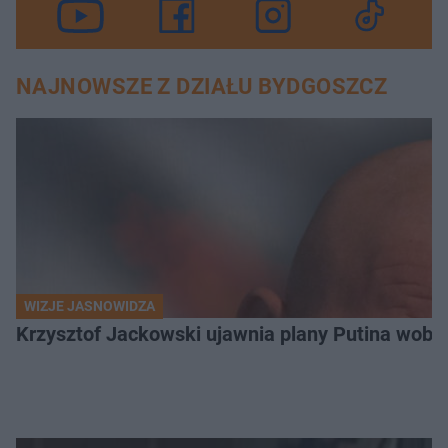
NAJNOWSZE Z DZIAŁU BYDGOSZCZ
WIZJE JASNOWIDZA
Krzysztof Jackowski ujawnia plany Putina wobec 