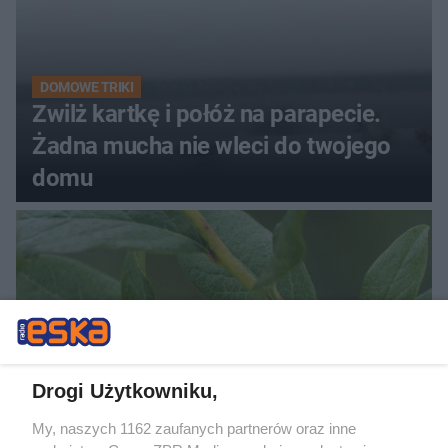
DOMOWE TRIKI
Zwilż kartkę i połóż na parapecie.
Żadna mucha nie wleci do twojego
domu
Drogi Użytkowniku,
My, naszych 1162 zaufanych partnerów oraz inne
PIELĘGNACJA BORÓWKI