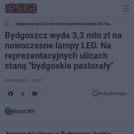
Bydgoszcz wyda 3,3 mln zł na nowoczesne lampy LED. Na
reprezentacyjnych ulicach staną "bydgoskie pastorały"
Bydgoszcz wyda 3,3 mln zł na
nowoczesne lampy LED. Na
reprezentacyjnych ulicach
staną "bydgoskie pastorały"
2025-03-26
21:27
Dodaj do Google
Dorota Witt
Jeszcze tej wiosny w Bydgoszczy będzie