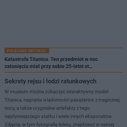
POLECANY ARTYKUŁ:
Katastrofa Titanica. Ten przedmiot w noc
zatonięcia miał przy sobie 25-letni st…
Sekrety rejsu i łodzi ratunkowych
W muzeum można zobaczyć interaktywny model
Titanica, nagrania wiadomości pasażerów z tragicznej
nocy, a także oryginalne artefakty z tego
najsłynniejszego statku i wiele innych eksponatów.
Zdjęcia, w tym fotografię biletu, znajdziesz w naszej