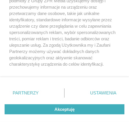
podmioty z Grupy ZPR Media uzyskujemy dostęp i
przechowujemy informacje na urządzeniu oraz
przetwarzamy dane osobowe, takie jak unikalne
identyfikatory, standardowe informacje wysyłane przez
urządzenie czy dane przeglądania w celu zapewniania
SPORT
spersonalizowanych reklam, wybór spersonalizowanych
treści, pomiar reklam i treści, badanie odbiorców oraz
Mecz Jagiellonii z Widzewem. Będzie 7
ulepszanie usług. Za zgodą Użytkownika my i Zaufani
specjalnych linii autobusowych
Partnerzy możemy używać dokładnych danych
geolokalizacyjnych oraz aktywnie skanować
charakterystykę urządzenia do celów identyfikacji.
Ponieważ cenimy Twoją prywatność, prosimy o zgodę na
korzystanie z tych technologii poprzez kliknięcie
„Akceptuję”. Zgoda jest dobrowolna i zawsze możesz ją
zmienić/wycofać klikając przycisk ustawień prywatności
PARTNERZY
USTAWIENIA
znajdujący się w lewym dolnym rogu strony
. Niektóre
rodzaje przetwarzania danych nie wymagają zgody
Akceptuję
użytkownika, ale masz prawo sprzeciwić się takiemu
przetwarzaniu. Preferencje będą miały zastosowanie tylko
na tej witrynie.
KOŚCIÓŁ