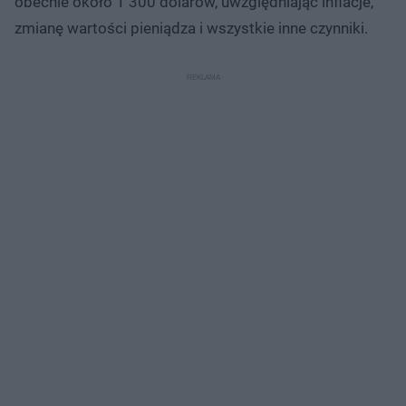
obecnie około 1 300 dolarów, uwzględniając inflacje,
zmianę wartości pieniądza i wszystkie inne czynniki.