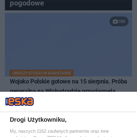
pogodowe
100
UROCZYSTOŚCI W WARSZAWIE
Wojsko Polskie gotowe na 15 sierpnia. Próba
generalna na Wisłostradzie przyciągnęła
tłumy
Drogi Użytkowniku,
My, naszych 1162 zaufanych partnerów oraz inne