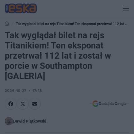
Tak wyglądał bilet na rejs Titanikiem! Ten eksponat przetrwał 112 lat i
został w porcie w Southampton [GALERIA]
Tak wyglądał bilet na rejs
Titanikiem! Ten eksponat
przetrwał 112 lat i został w
porcie w Southampton
[GALERIA]
2024-10-27
17:18
Dodaj do Google
Dawid Piątkowski