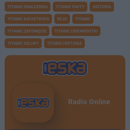
TITANIC ZNALEZISKA
TITANIC FAKTY
HISTORIA
TITANIC KATASTROFA
REJS
TITANIC
TITANIC ZATONIĘCIE
TITANIC CIEKAWOSTKI
TITANIC SZLUPY
TITANIC HISTORIA
Radio Online