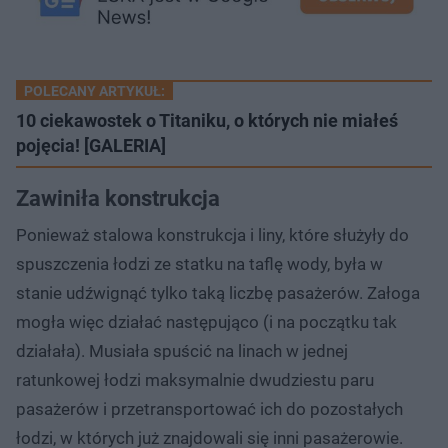
POLECANY ARTYKUŁ:
10 ciekawostek o Titaniku, o których nie miałeś
pojęcia! [GALERIA]
Zawiniła konstrukcja
Ponieważ stalowa konstrukcja i liny, które służyły do
spuszczenia łodzi ze statku na taflę wody, była w
stanie udźwignąć tylko taką liczbę pasażerów. Załoga
mogła więc działać następująco (i na początku tak
działała). Musiała spuścić na linach w jednej
ratunkowej łodzi maksymalnie dwudziestu paru
pasażerów i przetransportować ich do pozostałych
łodzi, w których już znajdowali się inni pasażerowie.