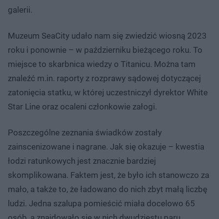
galerii.
Muzeum SeaCity udało nam się zwiedzić wiosną 2023
roku i ponownie – w październiku bieżącego roku. To
miejsce to skarbnica wiedzy o Titanicu. Można tam
znaleźć m.in. raporty z rozprawy sądowej dotyczącej
zatonięcia statku, w której uczestniczył dyrektor White
Star Line oraz ocaleni członkowie załogi.
Poszczególne zeznania świadków zostały
zainscenizowane i nagrane. Jak się okazuje – kwestia
łodzi ratunkowych jest znacznie bardziej
skomplikowana. Faktem jest, że było ich stanowczo za
mało, a także to, że ładowano do nich zbyt małą liczbę
ludzi. Jedna szalupa pomieścić miała docelowo 65
osób, a znajdowało się w nich dwudziestu paru